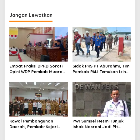
Pembangunan Muara Enim
Enim Ajak Masyarakat Tak
Terprovokasi Isu Politik
Jangan Lewatkan
Empat Fraksi DPRD Soroti
Sidak PKS PT Aburahmi, Tim
Opini WDP Pemkab Muara
Pemkab PALI Temukan Izin
Enim, Desak Perbaikan Tata
Operasional Belum Kelar
Kelola Keuangan
Kawal Pembangunan
PWI Sumsel Resmi Tunjuk
Daerah, Pemkab-Kejari
Ishak Nasroni Jadi Plt
Muara Enim Teken MoU
Ketua PWI OKU Selatan
Pendampingan Hukum