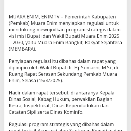
u
a
r
MUARA ENIM, ENIMTV – Pemerintah Kabupaten
a
E
(Pemkab) Muara Enim menyiapkan regulasi untuk
n
mendukung mewujudkan program strategis dalam
i
visi misi Bupati dan Wakil Bupati Muara Enim 2025
m
– 2030, yaitu Muara Enim Bangkit, Rakyat Sejahtera
S
(MEMBARA).
i
a
p
Penyiapan regulasi itu dibahas dalam rapat yang
k
dipimpin oleh Wakil Bupati Ir. Hj. Sumarni, M.Si., di
a
Ruang Rapat Serasan Sekundang Pemkab Muara
n
Enim, Selasa (15/4/2025).
R
e
g
Hadir dalam rapat tersebut, di antaranya Kepala
u
Dinas Sosial, Kabag Hukum, perwakilan Bagian
l
Kesra, Inspektorat, Dinas Kependudukan dan
a
Catatan Sipil serta Dinas Kominfo.
s
i
D
Regulasi program strategis yang dibahas dalam
u
rapat terkait Asuransi atau Santunan Kematian dan