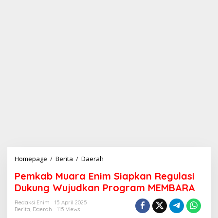
Homepage
/
Berita
/
Daerah
P
e
Pemkab Muara Enim Siapkan Regulasi
m
k
Dukung Wujudkan Program MEMBARA
a
b
Redaksi Enim
15 April 2025
Berita
,
Daerah
115 Views
M