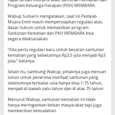
k
Program Keluarga Harapan (PKH) MEMBARA.
u
n
g
Wabup Sumarni mengatakan, saat ini Pemkab
W
Muara Enim masih mempersiapkan regulasi atau
u
dasar hukum untuk memastikan program
j
Santunan Kematian dan PKH MEMBARA bisa
u
segera dilaksanakan.
d
k
a
“Kita perlu regulasi baru untuk besaran santunan
n
kematian yang sebelumnya Rp2,5 juta menjadi Rp3
P
juta,” katanya.
r
o
g
Selain itu, sambung Wabup, pihaknya juga mencari
r
solusi untuk penerima manfaat santunan yang
a
sebelumnya terbatas usia hanya bisa 1-75 tahun,
m
menjadi di bawah satu tahun dan di atas 75 tahun.
M
E
M
Menurut Wabup, santunan kematian ini tidak
B
hanya meringankan beban masyarakat tapi juga
A
memberikan kemudahan.
R