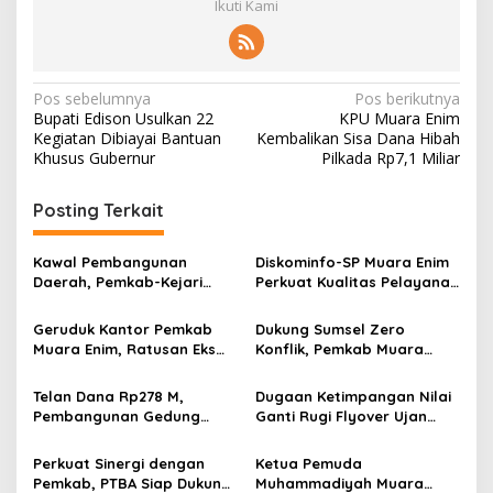
Ikuti Kami
N
Pos sebelumnya
Pos berikutnya
Bupati Edison Usulkan 22
KPU Muara Enim
a
Kegiatan Dibiayai Bantuan
Kembalikan Sisa Dana Hibah
v
Khusus Gubernur
Pilkada Rp7,1 Miliar
i
Posting Terkait
g
a
Kawal Pembangunan
Diskominfo-SP Muara Enim
s
Daerah, Pemkab-Kejari
Perkuat Kualitas Pelayanan
Muara Enim Teken MoU
Publik Lewat Bimtek SP4N-
i
Pendampingan Hukum
LAPOR dan PPID
Geruduk Kantor Pemkab
Dukung Sumsel Zero
p
Muara Enim, Ratusan Eks
Konflik, Pemkab Muara
Karyawan PBT Desak
Enim Perkuat Peran FKDM
o
Perusahaan Lunasi Hak
Cegah Intoleransi dan
Telan Dana Rp278 M,
Dugaan Ketimpangan Nilai
s
Pekerja
Radikalisme
Pembangunan Gedung
Ganti Rugi Flyover Ujan
KJSU 10 Lantai RSUD
Mas Mencuat, Pemkab
Rabain Muara Enim Ditunda
Muara Enim Turun Verifikasi
Perkuat Sinergi dengan
Ketua Pemuda
Pemkab, PTBA Siap Dukung
Muhammadiyah Muara