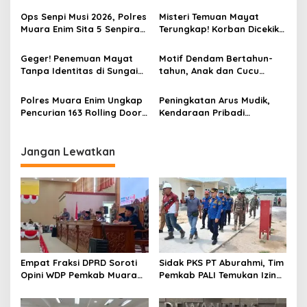
Miliar
Satu Masih DPO
Ops Senpi Musi 2026, Polres
Misteri Temuan Mayat
Muara Enim Sita 5 Senpira
Terungkap! Korban Dicekik
dan 71 Amunisi dari 3
Mantan Pacar Hingga
Tersangka
Tewas, Jasad Dibakar dan
Geger! Penemuan Mayat
Motif Dendam Bertahun-
Dibuang ke Sungai Enim
Tanpa Identitas di Sungai
tahun, Anak dan Cucu
Enim Desa Karang Raja
Bunuh Nenek
Polres Muara Enim Ungkap
Peningkatan Arus Mudik,
Pencurian 163 Rolling Door
Kendaraan Pribadi
dan 24 Pintu Toilet, 2 Pelaku
Dominasi Lalin Dalam Kota
DPO
Muara Enim
Jangan Lewatkan
Empat Fraksi DPRD Soroti
Sidak PKS PT Aburahmi, Tim
Opini WDP Pemkab Muara
Pemkab PALI Temukan Izin
Enim, Desak Perbaikan Tata
Operasional Belum Kelar
Kelola Keuangan