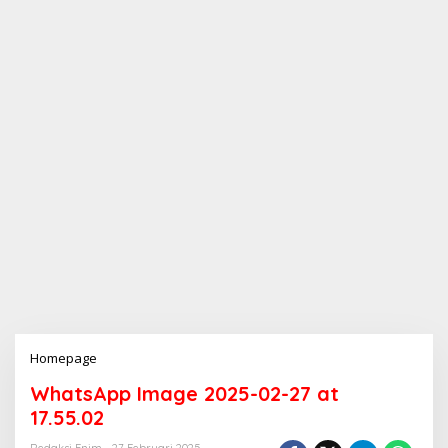
Homepage
L
a
WhatsApp Image 2025-02-27 at
m
p
17.55.02
i