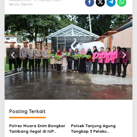
r
Redaksi Enim
27 Februari 2025
Berita
,
Daerah
a
n
Posting Terkait
Polres Muara Enim Bongkar
Polsek Tanjung Agung
Tambang Ilegal di IUP
Tangkap 3 Pelaku
PTBA, Negara Rugi Rp95,9
Pemalakan Sopir Truk Viral,