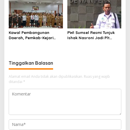
Kawal Pembangunan
PWI Sumsel Resmi Tunjuk
Daerah, Pemkab-Kejari
Ishak Nasroni Jadi Plt
Muara Enim Teken MoU
Ketua PWI OKU Selatan
Pendampingan Hukum
Tinggalkan Balasan
Alamat email Anda tidak akan dipublikasikan.
Ruas yang wajib
ditandai
*