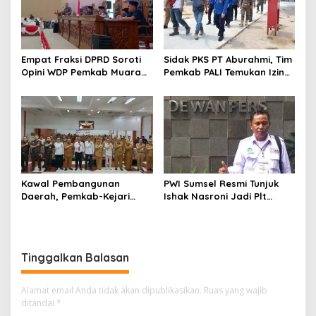
Empat Fraksi DPRD Soroti
Sidak PKS PT Aburahmi, Tim
Opini WDP Pemkab Muara
Pemkab PALI Temukan Izin
Enim, Desak Perbaikan Tata
Operasional Belum Kelar
Kelola Keuangan
Kawal Pembangunan
PWI Sumsel Resmi Tunjuk
Daerah, Pemkab-Kejari
Ishak Nasroni Jadi Plt
Muara Enim Teken MoU
Ketua PWI OKU Selatan
Pendampingan Hukum
Tinggalkan Balasan
Alamat email Anda tidak akan dipublikasikan.
Ruas yang wajib
ditandai
*