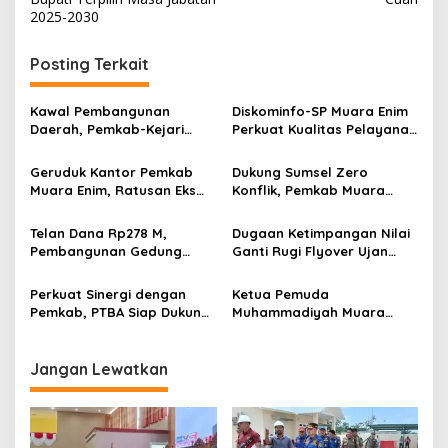
v
2025-2030
i
g
Posting Terkait
a
s
Kawal Pembangunan
Diskominfo-SP Muara Enim
Daerah, Pemkab-Kejari
Perkuat Kualitas Pelayanan
i
Muara Enim Teken MoU
Publik Lewat Bimtek SP4N-
p
Pendampingan Hukum
LAPOR dan PPID
Geruduk Kantor Pemkab
Dukung Sumsel Zero
Muara Enim, Ratusan Eks
Konflik, Pemkab Muara
o
Karyawan PBT Desak
Enim Perkuat Peran FKDM
s
Perusahaan Lunasi Hak
Cegah Intoleransi dan
Telan Dana Rp278 M,
Dugaan Ketimpangan Nilai
Pekerja
Radikalisme
Pembangunan Gedung
Ganti Rugi Flyover Ujan
KJSU 10 Lantai RSUD
Mas Mencuat, Pemkab
Rabain Muara Enim Ditunda
Muara Enim Turun Verifikasi
Perkuat Sinergi dengan
Ketua Pemuda
Pemkab, PTBA Siap Dukung
Muhammadiyah Muara
Pembangunan Muara Enim
Enim Ajak Masyarakat Tak
Terprovokasi Isu Politik
Jangan Lewatkan