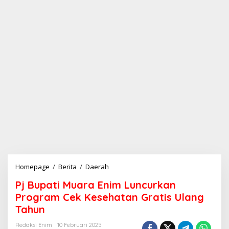
Homepage
/
Berita
/
Daerah
P
j
Pj Bupati Muara Enim Luncurkan
B
u
Program Cek Kesehatan Gratis Ulang
p
Tahun
a
t
Redaksi Enim
10 Februari 2025