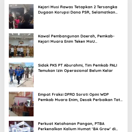
Kejari Musi Rawas Tetapkan 2 Tersangka
Dugaan Korupsi Dana PSR, Selamatkan
Uang Negara Rp1,26 Miliar
Kawal Pembangunan Daerah, Pemkab-
Kejari Muara Enim Teken MoU
Pendampingan Hukum
Sidak PKS PT Aburahmi, Tim Pemkab PALI
Temukan Izin Operasional Belum Kelar
Empat Fraksi DPRD Soroti Opini WDP
Pemkab Muara Enim, Desak Perbaikan Tata
Kelola Keuangan
Perkuat Ketahanan Pangan, PTBA
Perkenalkan Kalium Humat ‘BA Grow’ di