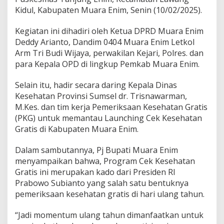
m
Kidul, Kabupaten Muara Enim, Senin (10/02/2025).
C
e
k
Kegiatan ini dihadiri oleh Ketua DPRD Muara Enim
K
Deddy Arianto, Dandim 0404 Muara Enim Letkol
e
Arm Tri Budi Wijaya, perwakilan Kejari, Polres. dan
s
para Kepala OPD di lingkup Pemkab Muara Enim.
e
h
a
Selain itu, hadir secara daring Kepala Dinas
t
Kesehatan Provinsi Sumsel dr. Trisnawarman,
a
M.Kes. dan tim kerja Pemeriksaan Kesehatan Gratis
n
(PKG) untuk memantau Launching Cek Kesehatan
G
Gratis di Kabupaten Muara Enim.
r
a
t
Dalam sambutannya, Pj Bupati Muara Enim
i
menyampaikan bahwa, Program Cek Kesehatan
s
Gratis ini merupakan kado dari Presiden RI
U
Prabowo Subianto yang salah satu bentuknya
l
a
pemeriksaan kesehatan gratis di hari ulang tahun.
n
g
“Jadi momentum ulang tahun dimanfaatkan untuk
T