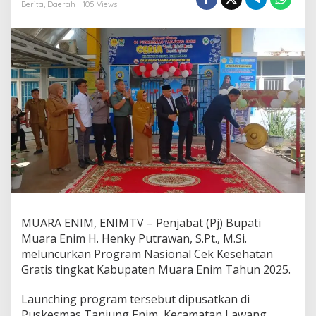
i
Berita
,
Daerah
105 Views
M
u
a
r
a
E
n
i
m
L
u
n
c
u
r
k
a
MUARA ENIM, ENIMTV – Penjabat (Pj) Bupati
n
Muara Enim H. Henky Putrawan, S.Pt., M.Si.
P
meluncurkan Program Nasional Cek Kesehatan
r
Gratis tingkat Kabupaten Muara Enim Tahun 2025.
o
g
r
Launching program tersebut dipusatkan di
a
Puskesmas Tanjung Enim, Kecamatan Lawang