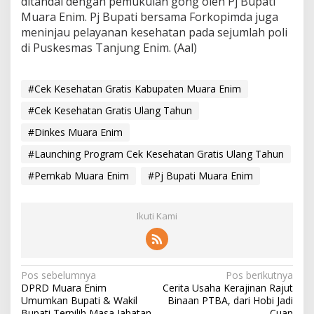
ditandai dengan pemukulan gong oleh Pj Bupati
Muara Enim. Pj Bupati bersama Forkopimda juga
meninjau pelayanan kesehatan pada sejumlah poli
di Puskesmas Tanjung Enim. (Aal)
#Cek Kesehatan Gratis Kabupaten Muara Enim
#Cek Kesehatan Gratis Ulang Tahun
#Dinkes Muara Enim
#Launching Program Cek Kesehatan Gratis Ulang Tahun
#Pemkab Muara Enim
#Pj Bupati Muara Enim
Ikuti Kami
N
Pos sebelumnya
Pos berikutnya
DPRD Muara Enim
Cerita Usaha Kerajinan Rajut
a
Umumkan Bupati & Wakil
Binaan PTBA, dari Hobi Jadi
Bupati Terpilih Masa Jabatan
Cuan