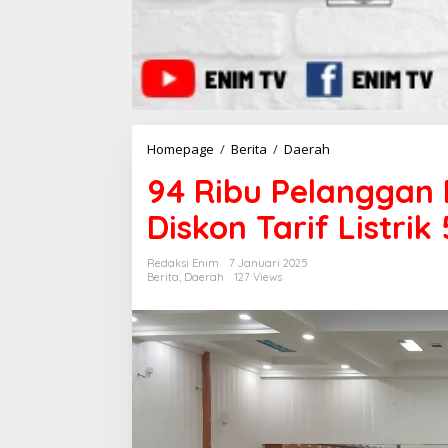
Homepage
/
Berita
/
Daerah
9
4
94 Ribu Pelanggan 
R
i
Diskon Tarif Listrik
b
u
P
Redaksi Enim
7 Januari 2025
e
Berita
,
Daerah
127 Views
l
a
n
g
g
a
n
P
L