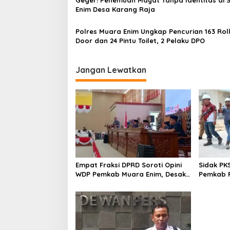
s
Enim Desa Karang Raja
Polres Muara Enim Ungkap Pencurian 163 Roll
Door dan 24 Pintu Toilet, 2 Pelaku DPO
Jangan Lewatkan
Empat Fraksi DPRD Soroti Opini
Sidak PK
WDP Pemkab Muara Enim, Desak
Pemkab P
Perbaikan Tata Kelola Keuangan
Operasio