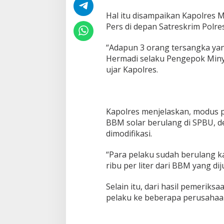
g
k
Hal itu disampaikan Kapolres 
a
Pers di depan Satreskrim Polre
p
P
“Adapun 3 orang tersangka ya
e
Hermadi selaku Pengepok Minya
n
y
ujar Kapolres.
a
l
a
h
Kapolres menjelaskan, modus 
g
u
BBM solar berulang di SPBU, 
n
dimodifikasi.
a
a
“Para pelaku sudah berulang 
n
ribu per liter dari BBM yang dij
B
B
M
Selain itu, dari hasil pemeriks
B
pelaku ke beberapa perusahaa
e
r
s