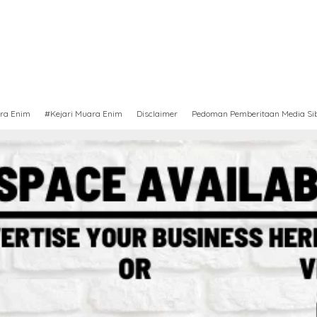
ra Enim
#Kejari Muara Enim
Disclaimer
Pedoman Pemberitaan Media Si