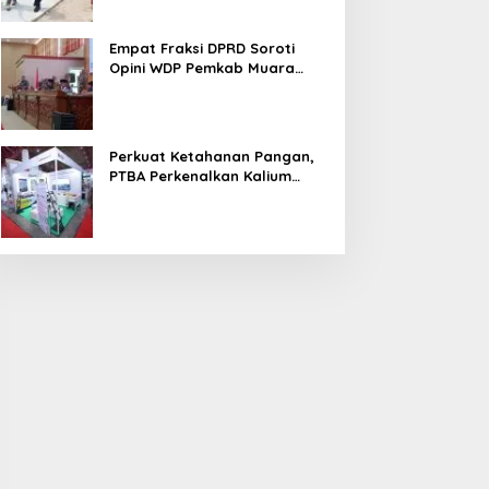
Empat Fraksi DPRD Soroti
Opini WDP Pemkab Muara
Enim, Desak Perbaikan Tata
Kelola Keuangan
Perkuat Ketahanan Pangan,
PTBA Perkenalkan Kalium
Humat ‘BA Grow’ di
Inagritech 2026