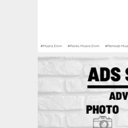
#Muara Enim
#Polres Muara Enim
#Pemkab Mua