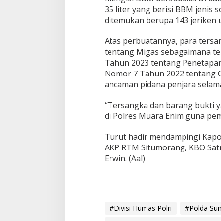
a
35 liter yang berisi BBM jenis 
n
ditemukan berupa 143 jeriken uk
k
a
Atas perbuatannya, para ters
n
tentang Migas sebagaimana te
Tahun 2023 tentang Penetapa
Nomor 7 Tahun 2022 tentang C
ancaman pidana penjara selama
“Tersangka dan barang bukti 
di Polres Muara Enim guna peme
Turut hadir mendampingi Kapol
AKP RTM Situmorang, KBO Satre
Erwin. (Aal)
#Divisi Humas Polri
#Polda Su