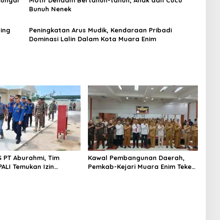
Bunuh Nenek
ing
Peningkatan Arus Mudik, Kendaraan Pribadi
Dominasi Lalin Dalam Kota Muara Enim
S PT Aburahmi, Tim
Kawal Pembangunan Daerah,
ALI Temukan Izin
Pemkab-Kejari Muara Enim Teken
nal Belum Kelar
MoU Pendampingan Hukum