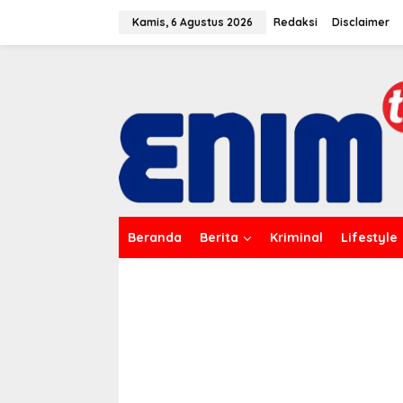
L
e
Kamis, 6 Agustus 2026
Redaksi
Disclaimer
w
a
t
i
k
e
k
o
n
t
e
n
Beranda
Berita
Kriminal
Lifestyle