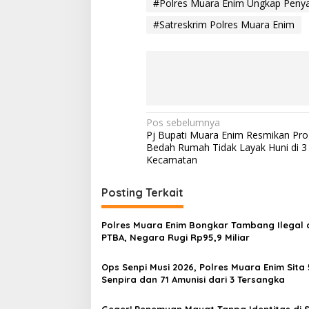
#Polres Muara Enim Ungkap Peny
#Satreskrim Polres Muara Enim
N
Pos sebelumnya
Pj Bupati Muara Enim Resmikan Pr
a
Bedah Rumah Tidak Layak Huni di 3
v
Kecamatan
i
Posting Terkait
g
a
Polres Muara Enim Bongkar Tambang Ilegal d
s
PTBA, Negara Rugi Rp95,9 Miliar
i
Ops Senpi Musi 2026, Polres Muara Enim Sita 
p
Senpira dan 71 Amunisi dari 3 Tersangka
o
Geger! Penemuan Mayat Tanpa Identitas di 