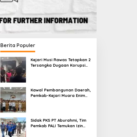
Berita Populer
Kejari Musi Rawas Tetapkan 2
Tersangka Dugaan Korupsi
Dana PSR, Selamatkan Uang
Negara Rp1,26 Miliar
Kawal Pembangunan Daerah,
Pemkab-Kejari Muara Enim
Teken MoU Pendampingan
Hukum
Sidak PKS PT Aburahmi, Tim
Pemkab PALI Temukan Izin
Operasional Belum Kelar