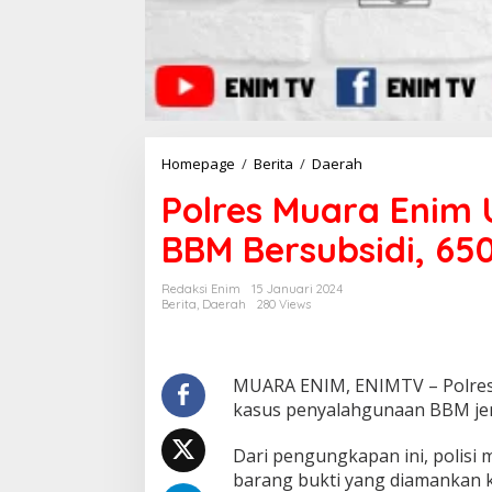
Homepage
/
Berita
/
Daerah
P
o
Polres Muara Enim
l
r
BBM Bersubsidi, 65
e
s
M
Redaksi Enim
15 Januari 2024
u
Berita
,
Daerah
280 Views
a
r
a
E
MUARA ENIM, ENIMTV – Polres
n
kasus penyalahgunaan BBM jeni
i
m
Dari pengungkapan ini, polisi
U
barang bukti yang diamankan ku
n