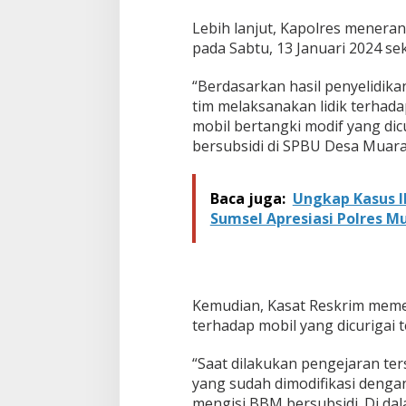
u
b
Lebih lanjut, Kapolres menera
s
pada Sabtu, 13 Januari 2024 sek
i
d
“Berdasarkan hasil penyelidika
i
tim melaksanakan lidik terhad
,
6
mobil bertangki modif yang dic
5
bersubsidi di SPBU Desa Muara 
0
0
L
Baca juga:
Ungkap Kasus I
i
Sumsel Apresiasi Polres M
t
e
r
S
o
l
Kemudian, Kasat Reskrim meme
a
terhadap mobil yang dicurigai t
r
D
“Saat dilakukan pengejaran te
i
yang sudah dimodifikasi dengan
a
m
mengisi BBM bersubsidi. Di dal