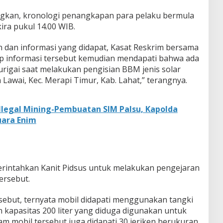
ngkan, kronologi penangkapan para pelaku bermula
ira pukul 14.00 WIB.
n dan informasi yang didapat, Kasat Reskrim bersama
ap informasi tersebut kemudian mendapati bahwa ada
urigai saat melakukan pengisian BBM jenis solar
Lawai, Kec. Merapi Timur, Kab. Lahat,” terangnya.
llegal Mining-Pembuatan SIM Palsu, Kapolda
uara Enim
rintahkan Kanit Pidsus untuk melakukan pengejaran
ersebut.
rsebut, ternyata mobil didapati menggunakan tangki
 kapasitas 200 liter yang diduga digunakan untuk
am mobil tersebut juga didapati 30 jeriken berukuran