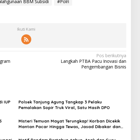
alahgunaan BBM Subsidi
#Polri
Ikuti Kami
Pos berikutnya
ogram
Langkah PTBA Pacu Inovasi dan
Pengembangan Bisnis
i IUP
Polsek Tanjung Agung Tangkap 3 Pelaku
Pemalakan Sopir Truk Viral, Satu Masih DPO
5
Misteri Temuan Mayat Terungkap! Korban Dicekik
Mantan Pacar Hingga Tewas, Jasad Dibakar dan
Dibuang ke Sungai Enim
Sungai
Motif Dendam Bertahun-tahun, Anak dan Cucu