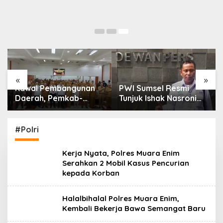
«
»
Kawal Pembangunan
PWI Sumsel Resmi
Daerah, Pemkab-
Tunjuk Ishak Nasroni
Kejari Muara Enim
Jadi Plt Ketua PWI
Teken MoU
OKU Selatan
Pendampingan Hukum
#Polri
Kerja Nyata, Polres Muara Enim
Serahkan 2 Mobil Kasus Pencurian
kepada Korban
Halalbihalal Polres Muara Enim,
Kembali Bekerja Bawa Semangat Baru