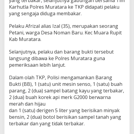
yang terbakar, selanjutnya gabungan bersama Tim
a
Karhutla Polres Muratara ke TKP didapati pelaku
D
i
yang sengaja diduga membakar.
t
a
Pelaku Afrizal alias Izal (35), merupakan seorang
n
Petani, warga Desa Noman Baru. Kec Muara Rupit
g
Kab Muratara.
k
a
p
Selanjutnya, pelaku dan barang bukti tersebut
P
langsung dibawa ke Polres Muratara guna
o
pemeriksaan lebih lanjut.
l
i
Dalam olah TKP, Polisi mengamankan Barang
s
i
Bukti (BB), 1 (satu) unit mesin senso, 1 (satu) buah
parang, 2 (dua) sampel batang kayu yang terbakar,
2 (dua) buah korek api merk G2000 berwarna
merah dan hijau
dan 1 (satu) derigen 5 liter yang berisikan minyak
bensin, 2 (dua) botol berisikan sampel tanah yang
terbakar dan yang tidak terbakar.