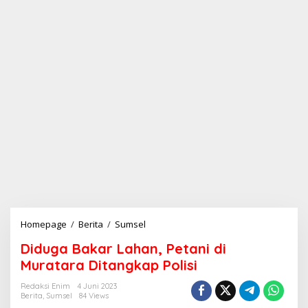
Homepage
/
Berita
/
Sumsel
D
i
Diduga Bakar Lahan, Petani di
d
u
Muratara Ditangkap Polisi
g
a
Redaksi Enim
4 Juni 2023
Berita
,
Sumsel
84 Views
B