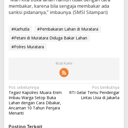
membakar, karena bila sengaja membakar ada
sanksi pidananya,” imbaunya. (SMSI Silampari)
#Karhutla
#Pembakaran Lahan di Muratara
#Petani di Muratara Diduga Bakar Lahan
#Polres Muratara
Ikuti Kami
N
Pos sebelumnya
Pos berikutnya
Tegas! Kapolres Muara Enim
RTI Gelar Temu Pendengar
a
Imbau Warga Setop Buka
Lintas Usia di Jakarta
v
Lahan dengan Cara Dibakar,
Ancaman 10 Tahun Penjara
i
Menanti
g
Posting Terkait