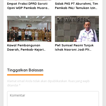
Empat Fraksi DPRD Soroti
Sidak PKS PT Aburahmi, Tim
Opini WDP Pemkab Muara
Pemkab PALI Temukan Izin
Enim, Desak Perbaikan Tata
Operasional Belum Kelar
Kelola Keuangan
Kawal Pembangunan
PWI Sumsel Resmi Tunjuk
Daerah, Pemkab-Kejari
Ishak Nasroni Jadi Plt
Muara Enim Teken MoU
Ketua PWI OKU Selatan
Pendampingan Hukum
Tinggalkan Balasan
Alamat email Anda tidak akan dipublikasikan.
Ruas yang wajib
ditandai
*