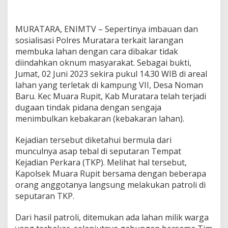
a
k
a
MURATARA, ENIMTV – Sepertinya imbauan dan
r
L
sosialisasi Polres Muratara terkait larangan
a
membuka lahan dengan cara dibakar tidak
h
diindahkan oknum masyarakat. Sebagai bukti,
a
Jumat, 02 Juni 2023 sekira pukul 14.30 WIB di areal
n
lahan yang terletak di kampung VII, Desa Noman
,
P
Baru. Kec Muara Rupit, Kab Muratara telah terjadi
e
dugaan tindak pidana dengan sengaja
t
menimbulkan kebakaran (kebakaran lahan).
a
n
Kejadian tersebut diketahui bermula dari
i
d
munculnya asap tebal di seputaran Tempat
i
Kejadian Perkara (TKP). Melihat hal tersebut,
M
Kapolsek Muara Rupit bersama dengan beberapa
u
orang anggotanya langsung melakukan patroli di
r
a
seputaran TKP.
t
a
Dari hasil patroli, ditemukan ada lahan milik warga
r