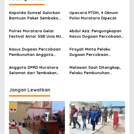
a
s
Kapolda Sumsel Salurkan
Upacara PTDH, 4 Oknum
i
Bantuan Paket Sembako
Polisi Muratara Dipecat
p
Kepada Warga Terdampak
Banjir di Muratara
Polres Muratara Gelar
Abdul Aziz: Pengungkapan
o
Festival Antar SSB Usia KU-
Kasus Dugaan Percobaan
s
10 dan KU-12 Tahun 2023
Pembunuhan Anggota
Dewan Muratara Lamban
Kasus Dugaan Percobaan
Firsyah Minta Pelaku
Pembunuhan Anggota
Dugaan Percobaan
DPRD Muratara Masih
Pembunuhan Terhadap
Misteri, Kasat Reskrim:
Dirinya Segera Ditangkap
Anggota DPRD Muratara
Melawan Saat Ditangkap,
Masih Penyelidikan
Selamat dari Tembakan
Pelaku Pembunuhan
OTD
Dihadiahi Timah Panas
Jangan Lewatkan