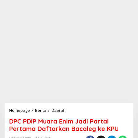
Homepage
/
Berita
/
Daerah
D
P
DPC PDIP Muara Enim Jadi Partai
C
P
Pertama Daftarkan Bacaleg ke KPU
D