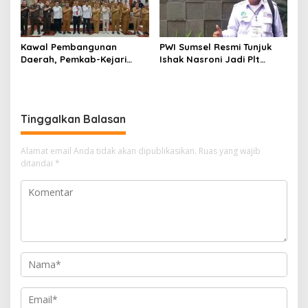
Kawal Pembangunan
PWI Sumsel Resmi Tunjuk
Daerah, Pemkab-Kejari
Ishak Nasroni Jadi Plt
Muara Enim Teken MoU
Ketua PWI OKU Selatan
Pendampingan Hukum
Tinggalkan Balasan
Alamat email Anda tidak akan dipublikasikan.
Ruas yang wajib
ditandai
*