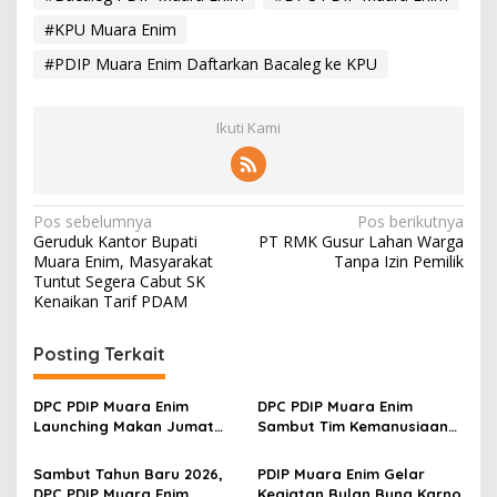
#KPU Muara Enim
#PDIP Muara Enim Daftarkan Bacaleg ke KPU
Ikuti Kami
N
Pos sebelumnya
Pos berikutnya
Geruduk Kantor Bupati
PT RMK Gusur Lahan Warga
a
Muara Enim, Masyarakat
Tanpa Izin Pemilik
v
Tuntut Segera Cabut SK
Kenaikan Tarif PDAM
i
g
Posting Terkait
a
s
DPC PDIP Muara Enim
DPC PDIP Muara Enim
Launching Makan Jumat
Sambut Tim Kemanusiaan
i
Marhaen
DPP PDI Perjuangan
p
Sambut Tahun Baru 2026,
PDIP Muara Enim Gelar
DPC PDIP Muara Enim
Kegiatan Bulan Bung Karno