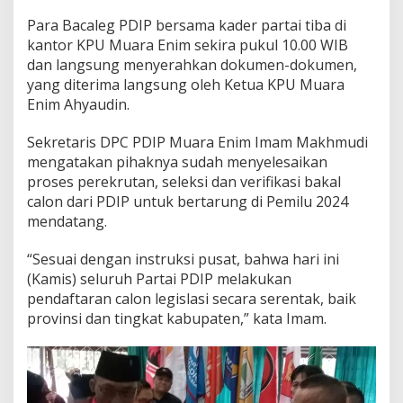
a
m
Para Bacaleg PDIP bersama kader partai tiba di
a
kantor KPU Muara Enim sekira pukul 10.00 WIB
D
dan langsung menyerahkan dokumen-dokumen,
a
f
yang diterima langsung oleh Ketua KPU Muara
t
Enim Ahyaudin.
a
r
Sekretaris DPC PDIP Muara Enim Imam Makhmudi
k
mengatakan pihaknya sudah menyelesaikan
a
n
proses perekrutan, seleksi dan verifikasi bakal
B
calon dari PDIP untuk bertarung di Pemilu 2024
a
mendatang.
c
a
“Sesuai dengan instruksi pusat, bahwa hari ini
l
e
(Kamis) seluruh Partai PDIP melakukan
g
pendaftaran calon legislasi secara serentak, baik
k
provinsi dan tingkat kabupaten,” kata Imam.
e
K
P
U