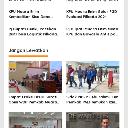
o
Bagikan 100 Nasi Kotak
s
KPU Muara Enim
KPU Muara Enim Gelar FGD
Kembalikan Sisa Dana
Evaluasi Pilkada 2024
Hibah Pilkada Rp7,1 Miliar
Pj Bupati Henky Pastikan
Pj Bupati Muara Enim Minta
Distribusi Logistik Pilkada
KPU dan Bawaslu Antisipasi
2024 Aman dan Lancar
Gangguan & Hambatan
Jelang Pilkada Serentak
Jangan Lewatkan
Empat Fraksi DPRD Soroti
Sidak PKS PT Aburahmi, Tim
Opini WDP Pemkab Muara
Pemkab PALI Temukan Izin
Enim, Desak Perbaikan Tata
Operasional Belum Kelar
Kelola Keuangan