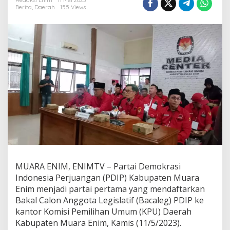
I
Redaksi Enim
11 Mei 2023
Berita
,
Daerah
155 Views
P
M
u
a
r
a
E
n
i
m
J
a
d
i
P
a
r
MUARA ENIM, ENIMTV – Partai Demokrasi
t
a
Indonesia Perjuangan (PDIP) Kabupaten Muara
i
Enim menjadi partai pertama yang mendaftarkan
P
Bakal Calon Anggota Legislatif (Bacaleg) PDIP ke
e
kantor Komisi Pemilihan Umum (KPU) Daerah
r
t
Kabupaten Muara Enim, Kamis (11/5/2023).