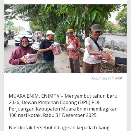
a
h
u
n
B
a
r
u
2
0
2
6
,
D
P
0-3840x2174-0-0#
C
P
D
MUARA ENIM, ENIMTV – Menyambut tahun baru
I
P
2026, Dewan Pimpinan Cabang (DPC) PDI
M
Perjuangan Kabupaten Muara Enim membagikan
u
100 nasi kotak, Rabu 31 Desember 2025.
a
r
Nasi kotak tersebut dibagikan kepada tukang
a