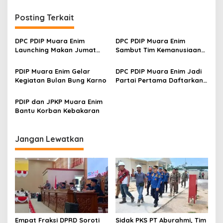
i
Posting Terkait
g
a
DPC PDIP Muara Enim
DPC PDIP Muara Enim
s
Launching Makan Jumat
Sambut Tim Kemanusiaan
Marhaen
DPP PDI Perjuangan
i
PDIP Muara Enim Gelar
DPC PDIP Muara Enim Jadi
p
Kegiatan Bulan Bung Karno
Partai Pertama Daftarkan
Bacaleg ke KPU
o
PDIP dan JPKP Muara Enim
s
Bantu Korban Kebakaran
Jangan Lewatkan
Empat Fraksi DPRD Soroti
Sidak PKS PT Aburahmi, Tim