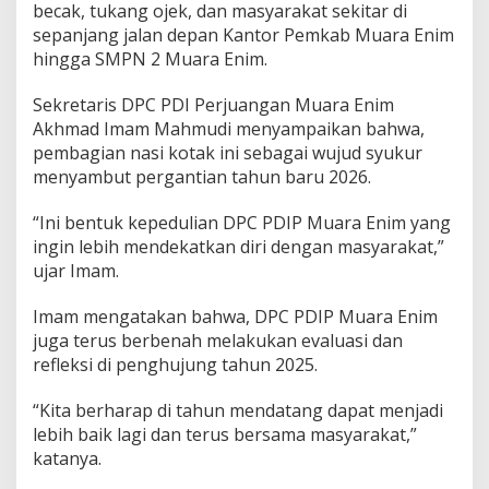
E
becak, tukang ojek, dan masyarakat sekitar di
n
sepanjang jalan depan Kantor Pemkab Muara Enim
i
hingga SMPN 2 Muara Enim.
m
B
Sekretaris DPC PDI Perjuangan Muara Enim
a
g
Akhmad Imam Mahmudi menyampaikan bahwa,
i
pembagian nasi kotak ini sebagai wujud syukur
k
menyambut pergantian tahun baru 2026.
a
n
“Ini bentuk kepedulian DPC PDIP Muara Enim yang
1
0
ingin lebih mendekatkan diri dengan masyarakat,”
0
ujar Imam.
N
a
Imam mengatakan bahwa, DPC PDIP Muara Enim
s
juga terus berbenah melakukan evaluasi dan
i
K
refleksi di penghujung tahun 2025.
o
t
“Kita berharap di tahun mendatang dapat menjadi
a
lebih baik lagi dan terus bersama masyarakat,”
k
katanya.