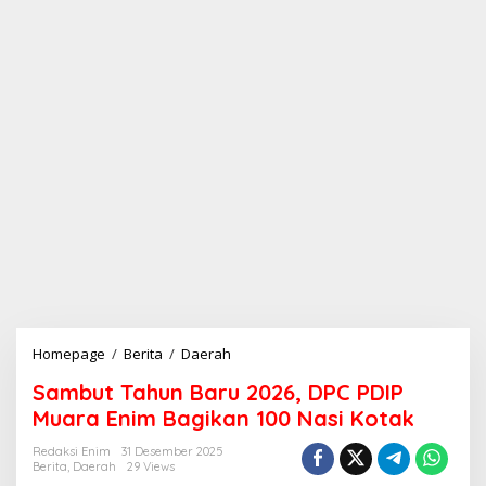
Homepage
/
Berita
/
Daerah
S
a
Sambut Tahun Baru 2026, DPC PDIP
m
b
Muara Enim Bagikan 100 Nasi Kotak
u
t
Redaksi Enim
31 Desember 2025
Berita
,
Daerah
29 Views
T