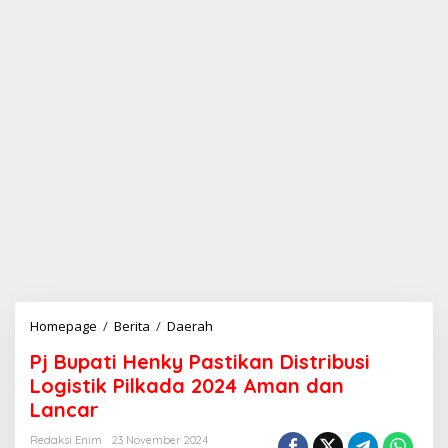
Homepage
/
Berita
/
Daerah
P
j
Pj Bupati Henky Pastikan Distribusi
B
u
Logistik Pilkada 2024 Aman dan
p
Lancar
a
t
Redaksi Enim
23 November 2024