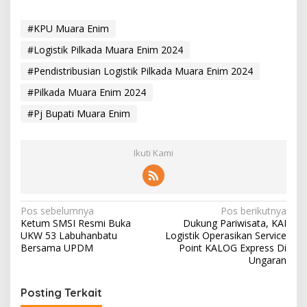
#KPU Muara Enim
#Logistik Pilkada Muara Enim 2024
#Pendistribusian Logistik Pilkada Muara Enim 2024
#Pilkada Muara Enim 2024
#Pj Bupati Muara Enim
Ikuti Kami
N
Pos sebelumnya
Pos berikutnya
Ketum SMSI Resmi Buka
Dukung Pariwisata, KAI
a
UKW 53 Labuhanbatu
Logistik Operasikan Service
v
Bersama UPDM
Point KALOG Express Di
Ungaran
i
g
Posting Terkait