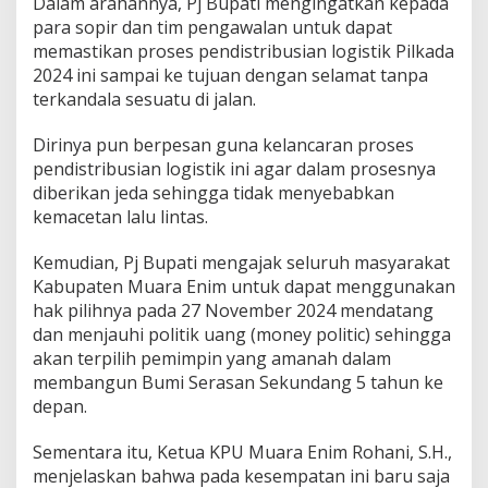
Dalam arahannya, Pj Bupati mengingatkan kepada
o
para sopir dan tim pengawalan untuk dapat
g
i
memastikan proses pendistribusian logistik Pilkada
s
2024 ini sampai ke tujuan dengan selamat tanpa
t
terkandala sesuatu di jalan.
i
k
Dirinya pun berpesan guna kelancaran proses
P
i
pendistribusian logistik ini agar dalam prosesnya
l
diberikan jeda sehingga tidak menyebabkan
k
kemacetan lalu lintas.
a
d
Kemudian, Pj Bupati mengajak seluruh masyarakat
a
2
Kabupaten Muara Enim untuk dapat menggunakan
0
hak pilihnya pada 27 November 2024 mendatang
2
dan menjauhi politik uang (money politic) sehingga
4
akan terpilih pemimpin yang amanah dalam
A
m
membangun Bumi Serasan Sekundang 5 tahun ke
a
depan.
n
d
Sementara itu, Ketua KPU Muara Enim Rohani, S.H.,
a
menjelaskan bahwa pada kesempatan ini baru saja
n