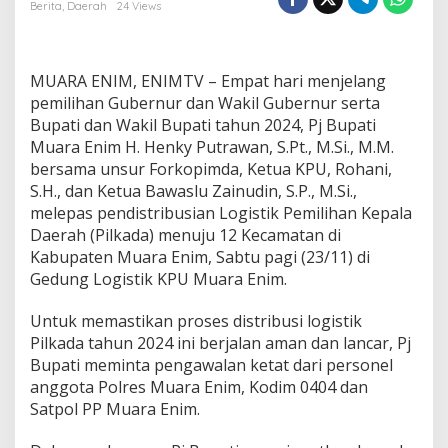
i
Berita
,
Daerah
24 Views
H
e
n
k
MUARA ENIM, ENIMTV – Empat hari menjelang
y
pemilihan Gubernur dan Wakil Gubernur serta
P
Bupati dan Wakil Bupati tahun 2024, Pj Bupati
a
Muara Enim H. Henky Putrawan, S.Pt., M.Si., M.M.
s
t
bersama unsur Forkopimda, Ketua KPU, Rohani,
i
S.H., dan Ketua Bawaslu Zainudin, S.P., M.Si.,
k
melepas pendistribusian Logistik Pemilihan Kepala
a
Daerah (Pilkada) menuju 12 Kecamatan di
n
Kabupaten Muara Enim, Sabtu pagi (23/11) di
D
i
Gedung Logistik KPU Muara Enim.
s
t
Untuk memastikan proses distribusi logistik
r
Pilkada tahun 2024 ini berjalan aman dan lancar, Pj
i
Bupati meminta pengawalan ketat dari personel
b
u
anggota Polres Muara Enim, Kodim 0404 dan
s
Satpol PP Muara Enim.
i
L