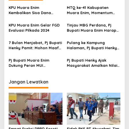
a
s
KPU Muara Enim
MTQ ke-41 Kabupaten
Kembalikan Sisa Dana
Muara Enim, Momentum
i
Hibah Pilkada Rp7,1 Miliar
Lahirkan Generasi Qurani
p
KPU Muara Enim Gelar FGD
Tinjau MBG Perdana, Pj
Evaluasi Pilkada 2024
Bupati Muara Enim Harap
o
Anak-anak Dapat Gizi yang
s
Baik
7 Bulan Menjabat, Pj Bupati
Pulang ke Kampung
Henky Pamit: Mohon Maaf
Halaman, Pj Bupati Henky
dan Terima Kasih
Ziarah Ke Makam Alm. H.
Kalamudin Djinab dan
Pj Bupati Muara Enim
Pj Bupati Henky Ajak
Bantu 3 Masjid
Dukung Peran MUI
Masyarakat Amalkan Nilai
Wujudkan Kerukunan
Keimanan & Ketakwaan
Antarumat Beragama
dalam Kehidupan Sehari-
Hari
Jangan Lewatkan
Empat Fraksi DPRD Soroti
Sidak PKS PT Aburahmi, Tim