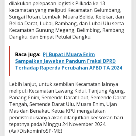
L
dilakukan pelepasan logistik Pilkada ke 13
a
kecamatan yang meliputi Kecamatan Gelumbang,
n
Sungai Rotan, Lembak, Muara Belida, Kelekar, dan
c
Belida Darat, Lubai, Rambang, dan Lubai Ulu serta
a
Kecamatan Gunung Megang, Belimbing, Rambang
r
Dangku, dan Empat Petulai Dangku.
Baca juga:
Pj Bupati Muara Enim
Sampaikan Jawaban Pandum Fraksi DPRD
Terhadap Raperda Perubahan APBD TA 2024
Lebih lanjut, untuk sembilan Kecamatan lainnya
meliputi Kecamatan Lawang Kidul, Tanjung Agung,
Panang Enim, Semende Darat Laut, Semende Darat
Tengah, Semende Darat Ulu, Muara Enim, Ujan
Mas dan Benakat, Ketua KPU mengatakan
pendistribusianya akan dilanjutkan keesokan hari
tepatnya pada Minggu 24 November 2024.
(Aal/DiskominfoSP-ME)