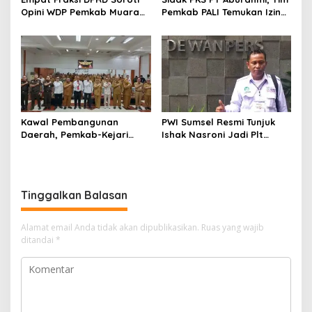
Opini WDP Pemkab Muara
Pemkab PALI Temukan Izin
Enim, Desak Perbaikan Tata
Operasional Belum Kelar
Kelola Keuangan
Kawal Pembangunan
PWI Sumsel Resmi Tunjuk
Daerah, Pemkab-Kejari
Ishak Nasroni Jadi Plt
Muara Enim Teken MoU
Ketua PWI OKU Selatan
Pendampingan Hukum
Tinggalkan Balasan
Alamat email Anda tidak akan dipublikasikan.
Ruas yang wajib
ditandai
*