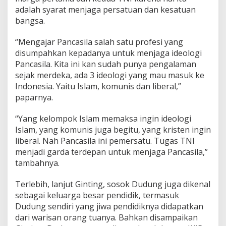
e
adalah syarat menjaga persatuan dan kesatuan
m
bangsa.
i
m
p
“Mengajar Pancasila salah satu profesi yang
i
disumpahkan kepadanya untuk menjaga ideologi
n
Pancasila. Kita ini kan sudah punya pengalaman
a
sejak merdeka, ada 3 ideologi yang mau masuk ke
n
A
Indonesia. Yaitu Islam, komunis dan liberal,”
m
paparnya.
a
n
“Yang kelompok Islam memaksa ingin ideologi
a
Islam, yang komunis juga begitu, yang kristen ingin
h
liberal. Nah Pancasila ini pemersatu. Tugas TNI
menjadi garda terdepan untuk menjaga Pancasila,”
tambahnya.
Terlebih, lanjut Ginting, sosok Dudung juga dikenal
sebagai keluarga besar pendidik, termasuk
Dudung sendiri yang jiwa pendidiknya didapatkan
dari warisan orang tuanya. Bahkan disampaikan