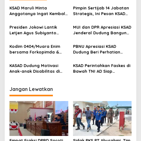
a
s
KSAD Maruli Minta
Pimpin Sertijab 14 Jabatan
Anggotanya Ingat Kembali
Strategis, Ini Pesan KSAD
i
Sumpah Prajurit
Maruli Simanjuntak
p
Presiden Jokowi Lantik
MUI dan DPR Apresiasi KSAD
Letjen Agus Subiyanto
Jenderal Dudung Bangun
o
Sebagai KSAD Gantikan
Masjid Syarif Abdurachman
s
Jenderal Dudung
Cirebon
Kodim 0404/Muara Enim
PBNU Apresiasi KSAD
bersama Forkopimda &
Dudung Beri Perhatian
Insan Pers Nobar KASAD
kepada Siswa yang
Award 2023
Sepatunya Lepas
KASAD Dudung Motivasi
KSAD Perintahkan Faskes di
Anak-anak Disabilitas di
Bawah TNI AD Siap
Yayasan Kartika Mutiara
Membantu Warga
Koramil 0818/07 Pakisaji
Jangan Lewatkan
Empat Fraksi DPRD Soroti
Sidak PKS PT Aburahmi, Tim