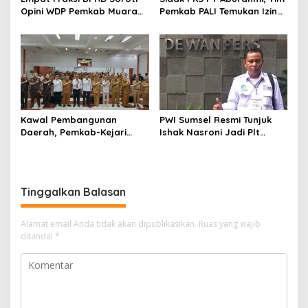
Opini WDP Pemkab Muara
Pemkab PALI Temukan Izin
Enim, Desak Perbaikan Tata
Operasional Belum Kelar
Kelola Keuangan
Kawal Pembangunan
PWI Sumsel Resmi Tunjuk
Daerah, Pemkab-Kejari
Ishak Nasroni Jadi Plt
Muara Enim Teken MoU
Ketua PWI OKU Selatan
Pendampingan Hukum
Tinggalkan Balasan
Alamat email Anda tidak akan dipublikasikan.
Ruas yang wajib
ditandai
*