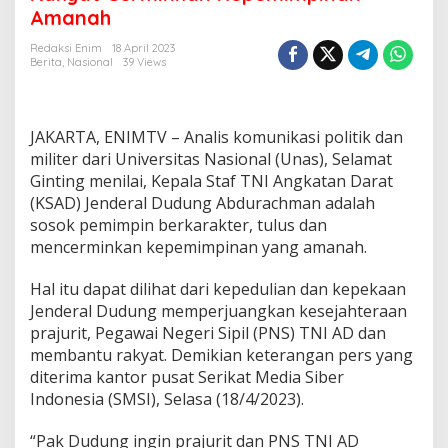
a
Amanah
t
G
Redaksi Enim
18 April 2023
i
Berita
,
Nasional
39 Views
n
t
i
n
JAKARTA, ENIMTV – Analis komunikasi politik dan
g
militer dari Universitas Nasional (Unas), Selamat
:
Ginting menilai, Kepala Staf TNI Angkatan Darat
N
i
(KSAD) Jenderal Dudung Abdurachman adalah
l
sosok pemimpin berkarakter, tulus dan
a
mencerminkan kepemimpinan yang amanah.
i
K
Hal itu dapat dilihat dari kepedulian dan kepekaan
e
t
Jenderal Dudung memperjuangkan kesejahteraan
u
prajurit, Pegawai Negeri Sipil (PNS) TNI AD dan
l
membantu rakyat. Demikian keterangan pers yang
u
diterima kantor pusat Serikat Media Siber
s
a
Indonesia (SMSI), Selasa (18/4/2023).
n
d
“Pak Dudung ingin prajurit dan PNS TNI AD