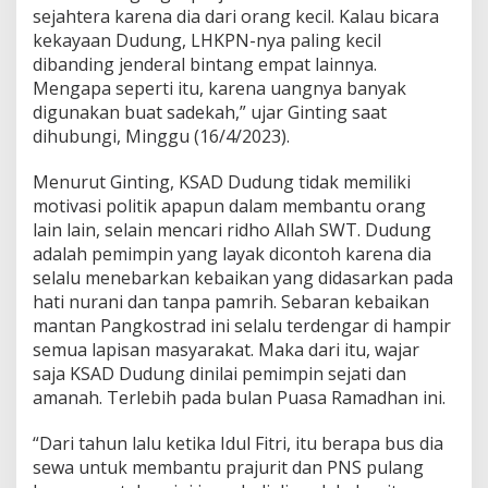
a
sejahtera karena dia dari orang kecil. Kalau bicara
n
kekayaan Dudung, LHKPN-nya paling kecil
K
e
dibanding jenderal bintang empat lainnya.
p
Mengapa seperti itu, karena uangnya banyak
e
digunakan buat sadekah,” ujar Ginting saat
d
dihubungi, Minggu (16/4/2023).
u
l
i
Menurut Ginting, KSAD Dudung tidak memiliki
a
motivasi politik apapun dalam membantu orang
n
lain lain, selain mencari ridho Allah SWT. Dudung
J
adalah pemimpin yang layak dicontoh karena dia
e
selalu menebarkan kebaikan yang didasarkan pada
n
d
hati nurani dan tanpa pamrih. Sebaran kebaikan
e
mantan Pangkostrad ini selalu terdengar di hampir
r
semua lapisan masyarakat. Maka dari itu, wajar
a
saja KSAD Dudung dinilai pemimpin sejati dan
l
D
amanah. Terlebih pada bulan Puasa Ramadhan ini.
u
d
“Dari tahun lalu ketika Idul Fitri, itu berapa bus dia
u
sewa untuk membantu prajurit dan PNS pulang
n