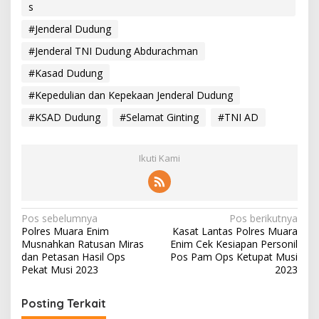
s
#Jenderal Dudung
#Jenderal TNI Dudung Abdurachman
#Kasad Dudung
#Kepedulian dan Kepekaan Jenderal Dudung
#KSAD Dudung
#Selamat Ginting
#TNI AD
Ikuti Kami
N
Pos sebelumnya
Pos berikutnya
Polres Muara Enim
Kasat Lantas Polres Muara
a
Musnahkan Ratusan Miras
Enim Cek Kesiapan Personil
v
dan Petasan Hasil Ops
Pos Pam Ops Ketupat Musi
Pekat Musi 2023
2023
i
g
Posting Terkait