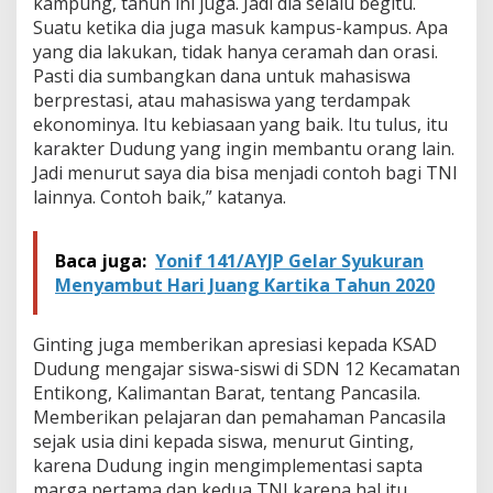
kampung, tahun ini juga. Jadi dia selalu begitu.
g
k
Suatu ketika dia juga masuk kampus-kampus. Apa
e
yang dia lakukan, tidak hanya ceramah dan orasi.
p
Pasti dia sumbangkan dana untuk mahasiswa
a
berprestasi, atau mahasiswa yang terdampak
d
ekonominya. Itu kebiasaan yang baik. Itu tulus, itu
a
R
karakter Dudung yang ingin membantu orang lain.
a
Jadi menurut saya dia bisa menjadi contoh bagi TNI
k
lainnya. Contoh baik,” katanya.
y
a
t
Baca juga:
Yonif 141/AYJP Gelar Syukuran
C
e
Menyambut Hari Juang Kartika Tahun 2020
r
m
i
Ginting juga memberikan apresiasi kepada KSAD
n
Dudung mengajar siswa-siswi di SDN 12 Kecamatan
k
Entikong, Kalimantan Barat, tentang Pancasila.
a
Memberikan pelajaran dan pemahaman Pancasila
n
sejak usia dini kepada siswa, menurut Ginting,
K
e
karena Dudung ingin mengimplementasi sapta
p
marga pertama dan kedua TNI karena hal itu