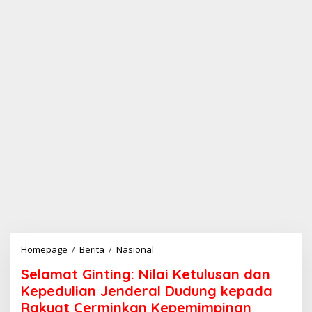
Homepage
/
Berita
/
Nasional
S
e
Selamat Ginting: Nilai Ketulusan dan
l
a
Kepedulian Jenderal Dudung kepada
m
Rakyat Cerminkan Kepemimpinan