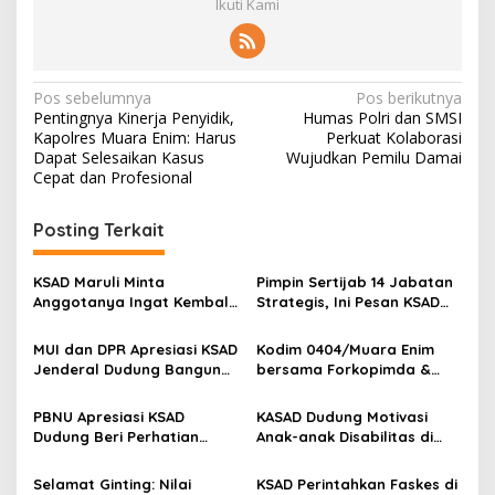
Ikuti Kami
N
Pos sebelumnya
Pos berikutnya
Pentingnya Kinerja Penyidik,
Humas Polri dan SMSI
a
Kapolres Muara Enim: Harus
Perkuat Kolaborasi
v
Dapat Selesaikan Kasus
Wujudkan Pemilu Damai
Cepat dan Profesional
i
g
Posting Terkait
a
s
KSAD Maruli Minta
Pimpin Sertijab 14 Jabatan
Anggotanya Ingat Kembali
Strategis, Ini Pesan KSAD
i
Sumpah Prajurit
Maruli Simanjuntak
p
MUI dan DPR Apresiasi KSAD
Kodim 0404/Muara Enim
Jenderal Dudung Bangun
bersama Forkopimda &
o
Masjid Syarif Abdurachman
Insan Pers Nobar KASAD
s
Cirebon
Award 2023
PBNU Apresiasi KSAD
KASAD Dudung Motivasi
Dudung Beri Perhatian
Anak-anak Disabilitas di
kepada Siswa yang
Yayasan Kartika Mutiara
Sepatunya Lepas
Koramil 0818/07 Pakisaji
Selamat Ginting: Nilai
KSAD Perintahkan Faskes di