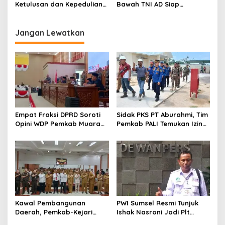
Ketulusan dan Kepedulian
Bawah TNI AD Siap
Jenderal Dudung kepada
Membantu Warga
Rakyat Cerminkan
Kepemimpinan Amanah
Jangan Lewatkan
Empat Fraksi DPRD Soroti
Sidak PKS PT Aburahmi, Tim
Opini WDP Pemkab Muara
Pemkab PALI Temukan Izin
Enim, Desak Perbaikan Tata
Operasional Belum Kelar
Kelola Keuangan
Kawal Pembangunan
PWI Sumsel Resmi Tunjuk
Daerah, Pemkab-Kejari
Ishak Nasroni Jadi Plt
Muara Enim Teken MoU
Ketua PWI OKU Selatan