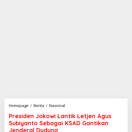
Homepage
/
Berita
/
Nasional
P
r
Presiden Jokowi Lantik Letjen Agus
e
s
Subiyanto Sebagai KSAD Gantikan
i
Jenderal Dudung