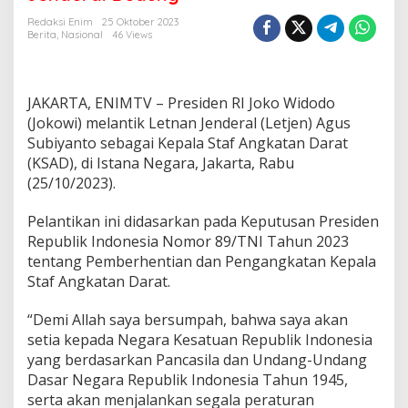
d
e
Redaksi Enim
25 Oktober 2023
n
Berita
,
Nasional
46 Views
J
o
k
o
JAKARTA, ENIMTV – Presiden RI Joko Widodo
w
(Jokowi) melantik Letnan Jenderal (Letjen) Agus
i
Subiyanto sebagai Kepala Staf Angkatan Darat
L
(KSAD), di Istana Negara, Jakarta, Rabu
a
n
(25/10/2023).
t
i
Pelantikan ini didasarkan pada Keputusan Presiden
k
Republik Indonesia Nomor 89/TNI Tahun 2023
L
tentang Pemberhentian dan Pengangkatan Kepala
e
t
Staf Angkatan Darat.
j
e
“Demi Allah saya bersumpah, bahwa saya akan
n
setia kepada Negara Kesatuan Republik Indonesia
A
yang berdasarkan Pancasila dan Undang-Undang
g
u
Dasar Negara Republik Indonesia Tahun 1945,
s
serta akan menjalankan segala peraturan