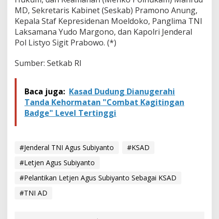
k
MD, Sekretaris Kabinet (Seskab) Pramono Anung,
a
n
Kepala Staf Kepresidenan Moeldoko, Panglima TNI
J
Laksamana Yudo Margono, dan Kapolri Jenderal
e
Pol Listyo Sigit Prabowo. (*)
n
d
Sumber: Setkab RI
e
r
a
l
Baca juga:
Kasad Dudung Dianugerahi
D
Tanda Kehormatan "Combat Kagitingan
u
Badge" Level Tertinggi
d
u
n
g
#Jenderal TNI Agus Subiyanto
#KSAD
#Letjen Agus Subiyanto
#Pelantikan Letjen Agus Subiyanto Sebagai KSAD
#TNI AD