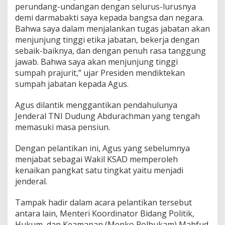
S
perundang-undangan dengan selurus-lurusnya
u
demi darmabakti saya kepada bangsa dan negara.
b
Bahwa saya dalam menjalankan tugas jabatan akan
i
y
menjunjung tinggi etika jabatan, bekerja dengan
a
sebaik-baiknya, dan dengan penuh rasa tanggung
n
jawab. Bahwa saya akan menjunjung tinggi
t
sumpah prajurit,” ujar Presiden mendiktekan
o
S
sumpah jabatan kepada Agus.
e
b
Agus dilantik menggantikan pendahulunya
a
Jenderal TNI Dudung Abdurachman yang tengah
g
memasuki masa pensiun.
a
i
K
Dengan pelantikan ini, Agus yang sebelumnya
S
menjabat sebagai Wakil KSAD memperoleh
A
kenaikan pangkat satu tingkat yaitu menjadi
D
jenderal.
G
a
n
Tampak hadir dalam acara pelantikan tersebut
t
antara lain, Menteri Koordinator Bidang Politik,
i
Hukum, dan Keamanan (Menko Polhukam) Mahfud