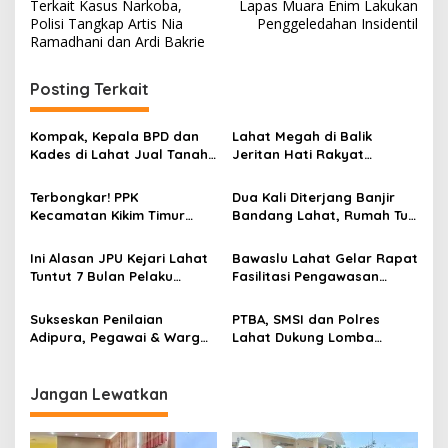
Terkait Kasus Narkoba,
Lapas Muara Enim Lakukan
a
Polisi Tangkap Artis Nia
Penggeledahan Insidentil
v
Ramadhani dan Ardi Bakrie
i
Posting Terkait
g
a
Kompak, Kepala BPD dan
Lahat Megah di Balik
s
Kades di Lahat Jual Tanah
Jeritan Hati Rakyat
Kas Desa
Pedesaan
i
Terbongkar! PPK
Dua Kali Diterjang Banjir
p
Kecamatan Kikim Timur
Bandang Lahat, Rumah Tua
Ubah Nama Petugas
Ini Masih Kokoh
o
Sekretariat PPS Untuk
Ini Alasan JPU Kejari Lahat
Bawaslu Lahat Gelar Rapat
s
Kepentingan Pribadi
Tuntut 7 Bulan Pelaku
Fasilitasi Pengawasan
Pemerkosaan
Penyelenggaraan Tahapan
Pemilu, Ajak Organisasi
Sukseskan Penilaian
PTBA, SMSI dan Polres
Wartawan dan Media
Adipura, Pegawai & Warga
Lahat Dukung Lomba
Kelurahan Kota Negara
Karaoke Media
Gotong Royong Bersihkan
Segantisetungguan.com
Sampah
Jangan Lewatkan