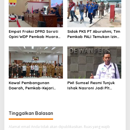
Empat Fraksi DPRD Soroti
Sidak PKS PT Aburahmi, Tim
Opini WDP Pemkab Muara
Pemkab PALI Temukan Izin
Enim, Desak Perbaikan Tata
Operasional Belum Kelar
Kelola Keuangan
Kawal Pembangunan
PWI Sumsel Resmi Tunjuk
Daerah, Pemkab-Kejari
Ishak Nasroni Jadi Plt
Muara Enim Teken MoU
Ketua PWI OKU Selatan
Pendampingan Hukum
Tinggalkan Balasan
Alamat email Anda tidak akan dipublikasikan.
Ruas yang wajib