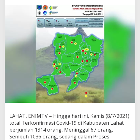
n
a
M
e
r
a
h
,
C
o
r
o
n
a
M
e
n
g
g
i
l
LAHAT, ENIMTV – Hingga hari ini, Kamis (8/7/2021)
a
total Terkonfirmasi Covid-19 di Kabupaten Lahat
2
berjumlah 1314 orang, Meninggal 67 orang,
1
Sembuh 1036 orang, sedang dalam Proses
1