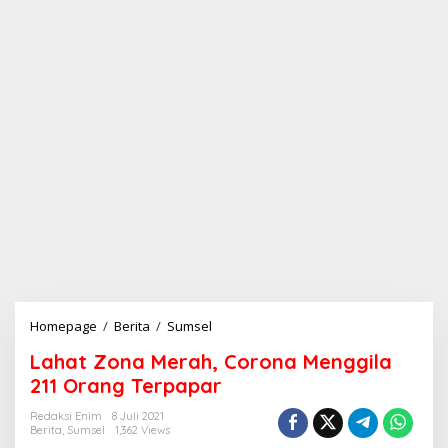
Homepage
/
Berita
/
Sumsel
L
a
Lahat Zona Merah, Corona Menggila
h
a
211 Orang Terpapar
t
Z
Redaksi Enim
8 Juli 2021
Berita
,
Sumsel
1,362 Views
o