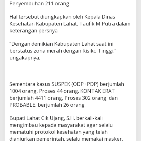
O
Penyembuhan 211 orang.
r
a
Hal tersebut diungkapkan oleh Kepala Dinas
n
Kesehatan Kabupaten Lahat, Taufik M Putra dalam
g
keterangan persnya.
T
e
r
“Dengan demikian Kabupaten Lahat saat ini
p
berstatus zona merah dengan Risiko Tinggi,”
a
ungakapnya.
p
a
r
Sementara kasus SUSPEK (ODP+PDP) berjumlah
1004 orang, Proses 44 orang. KONTAK ERAT
berjumlah 4411 orang, Proses 302 orang, dan
PROBABLE, berjumlah 26 orang.
Bupati Lahat Cik Ujang, S.H. berkali-kali
mengimbau kepada masyarakat agar selalu
mematuhi protokol kesehatan yang telah
dianjurkan pemerintah, selalu memakai masker,