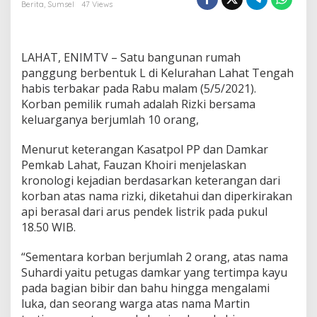
a
Berita
,
Sumsel
47 Views
h
d
i
L
LAHAT, ENIMTV – Satu bangunan rumah
a
panggung berbentuk L di Kelurahan Lahat Tengah
h
habis terbakar pada Rabu malam (5/5/2021).
a
Korban pemilik rumah adalah Rizki bersama
t
T
keluarganya berjumlah 10 orang,
e
n
Menurut keterangan Kasatpol PP dan Damkar
g
Pemkab Lahat, Fauzan Khoiri menjelaskan
a
kronologi kejadian berdasarkan keterangan dari
h
L
korban atas nama rizki, diketahui dan diperkirakan
u
api berasal dari arus pendek listrik pada pukul
d
18.50 WIB.
e
s
“Sementara korban berjumlah 2 orang, atas nama
D
i
Suhardi yaitu petugas damkar yang tertimpa kayu
l
pada bagian bibir dan bahu hingga mengalami
a
luka, dan seorang warga atas nama Martin
h