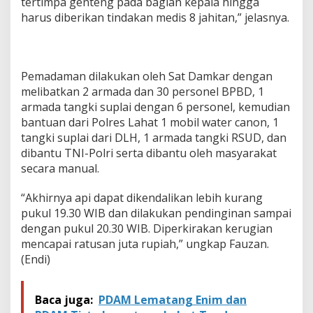
tertimpa genteng pada bagian kepala hingga
a
harus diberikan tindakan medis 8 jahitan,” jelasnya.
p
S
i
J
a
Pemadaman dilakukan oleh Sat Damkar dengan
g
melibatkan 2 armada dan 30 personel BPBD, 1
o
M
armada tangki suplai dengan 6 personel, kemudian
e
bantuan dari Polres Lahat 1 mobil water canon, 1
r
tangki suplai dari DLH, 1 armada tangki RSUD, dan
a
dibantu TNI-Polri serta dibantu oleh masyarakat
h
secara manual.
,
2
K
“Akhirnya api dapat dikendalikan lebih kurang
o
pukul 19.30 WIB dan dilakukan pendinginan sampai
r
dengan pukul 20.30 WIB. Diperkirakan kerugian
b
mencapai ratusan juta rupiah,” ungkap Fauzan.
a
n
(Endi)
L
u
k
Baca juga:
PDAM Lematang Enim dan
a