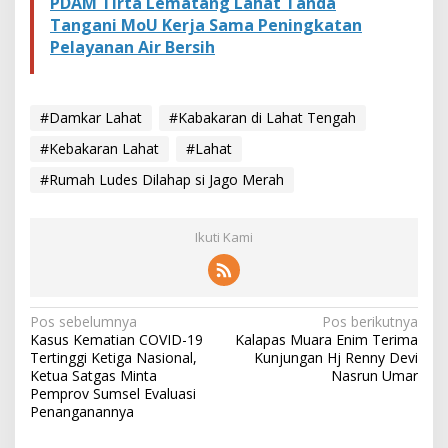
PDAM Tirta Lematang Lahat Tanda
-
Tangani MoU Kerja Sama Peningkatan
l
u
Pelayanan Air Bersih
k
a
#Damkar Lahat
#Kabakaran di Lahat Tengah
#Kebakaran Lahat
#Lahat
#Rumah Ludes Dilahap si Jago Merah
Ikuti Kami
N
Pos sebelumnya
Pos berikutnya
Kasus Kematian COVID-19
Kalapas Muara Enim Terima
a
Tertinggi Ketiga Nasional,
Kunjungan Hj Renny Devi
v
Ketua Satgas Minta
Nasrun Umar
Pemprov Sumsel Evaluasi
i
Penanganannya
g