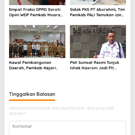
Empat Fraksi DPRD Soroti
Sidak PKS PT Aburahmi, Tim
Opini WDP Pemkab Muara
Pemkab PALI Temukan Izin
Enim, Desak Perbaikan Tata
Operasional Belum Kelar
Kelola Keuangan
Kawal Pembangunan
PWI Sumsel Resmi Tunjuk
Daerah, Pemkab-Kejari
Ishak Nasroni Jadi Plt
Muara Enim Teken MoU
Ketua PWI OKU Selatan
Pendampingan Hukum
Tinggalkan Balasan
Alamat email Anda tidak akan dipublikasikan.
Ruas yang wajib
ditandai
*