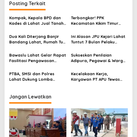
Posting Terkait
a
s
Kompak, Kepala BPD dan
Terbongkar! PPK
i
Kades di Lahat Jual Tanah
Kecamatan Kikim Timur
p
Kas Desa
Ubah Nama Petugas
Sekretariat PPS Untuk
Dua Kali Diterjang Banjir
Ini Alasan JPU Kejari Lahat
o
Kepentingan Pribadi
Bandang Lahat, Rumah Tua
Tuntut 7 Bulan Pelaku
s
Ini Masih Kokoh
Pemerkosaan
Bawaslu Lahat Gelar Rapat
Sukseskan Penilaian
Fasilitasi Pengawasan
Adipura, Pegawai & Warga
Penyelenggaraan Tahapan
Kelurahan Kota Negara
Pemilu, Ajak Organisasi
Gotong Royong Bersihkan
PTBA, SMSI dan Polres
Kecelakaan Kerja,
Wartawan dan Media
Sampah
Lahat Dukung Lomba
Karyawan PT APU Tewas
Karaoke Media
Terlindas Mobil
Segantisetungguan.com
Jangan Lewatkan