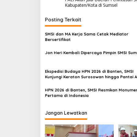
a
Kabupaten/Kota di Sumsel
v
i
Posting Terkait
g
SMSI dan MA Kerja Sama Cetak Mediator
a
Bersertifikat
s
Jon Heri Kembali Dipercaya Pimpin SMSI Sum
i
p
o
Ekspedisi Budaya HPN 2026 di Banten, SMSI
Kunjungi Keraton Surosowan hingga Pantai 
s
Carita
HPN 2026 di Banten, SMSI Resmikan Monumen
Pertama di Indonesia
Jangan Lewatkan