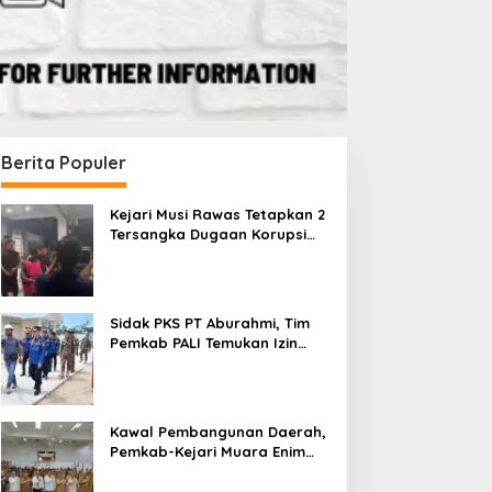
Berita Populer
Kejari Musi Rawas Tetapkan 2
Tersangka Dugaan Korupsi
Dana PSR, Selamatkan Uang
Negara Rp1,26 Miliar
Sidak PKS PT Aburahmi, Tim
Pemkab PALI Temukan Izin
Operasional Belum Kelar
Kawal Pembangunan Daerah,
Pemkab-Kejari Muara Enim
Teken MoU Pendampingan
Hukum