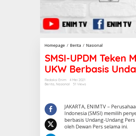
Homepage
/
Berita
/
Nasional
S
M
SMSI-UPDM Teken Mo
S
I
UKW Berbasis Und
-
U
P
Redaksi Enim
4 Mei 2021
D
Berita
,
Nasional
51 Views
M
T
e
k
JAKARTA, ENIMTV – Perusahaan
e
Indonesia (SMSI) memilih pen
n
berbasis Undang-Undang Pers
M
oleh Dewan Pers selama ini.
o
U