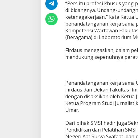
,
“Pers itu profesi khusus yang
P
di bidangnya. Undang-undangn
e
ketenagakerjaan,” kata Ketua 
r
penandatanganan kerja sama 
u
Kompetensi Wartawan Fakultas
s
a
(Beragama) di Laboratorium Mu
h
a
Firdaus menegaskan, dalam pe
a
mendukung sepenuhnya peratu
n
P
e
r
s
Penandatanganan kerja sama 
P
Firdaus dan Dekan Fakultas Il
i
dengan disaksikan oleh Ketua
l
i
Ketua Program Studi Jurnalisti
h
Umar.
U
K
Dari pihak SMSI hadir juga Se
W
Pendidikan dan Pelatihan SMSI 
B
e
Negeri Aat Surya Syafaat, dan