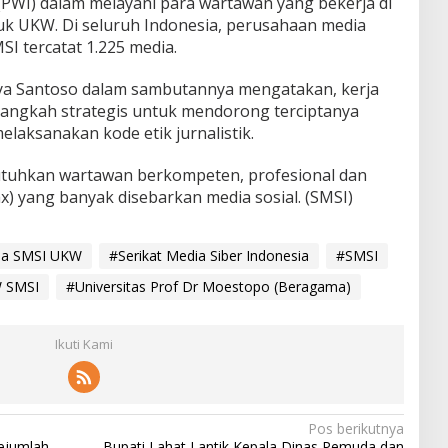
PWI) dalam melayani para wartawan yang bekerja di
k UKW. Di seluruh Indonesia, perusahaan media
SI tercatat 1.225 media.
tya Santoso dalam sambutannya mengatakan, kerja
ngkah strategis untuk mendorong terciptanya
melaksanakan kode etik jurnalistik.
tuhkan wartawan berkompeten, profesional dan
) yang banyak disebarkan media sosial. (SMSI)
ma SMSI UKW
#Serikat Media Siber Indonesia
#SMSI
 SMSI
#Universitas Prof Dr Moestopo (Beragama)
Ikuti Kami
Pos berikutnya
Sejumlah
Bupati Lahat Lantik Kepala Dinas Pemuda dan