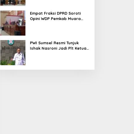
Empat Fraksi DPRD Soroti
Opini WDP Pemkab Muara
Enim, Desak Perbaikan Tata
Kelola Keuangan
PWI Sumsel Resmi Tunjuk
Ishak Nasroni Jadi Plt Ketua
PWI OKU Selatan