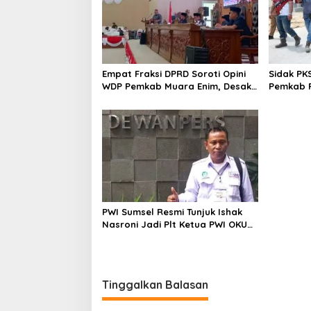
Empat Fraksi DPRD Soroti Opini
Sidak PK
WDP Pemkab Muara Enim, Desak
Pemkab P
Perbaikan Tata Kelola Keuangan
Operasio
PWI Sumsel Resmi Tunjuk Ishak
Nasroni Jadi Plt Ketua PWI OKU
Selatan
Tinggalkan Balasan