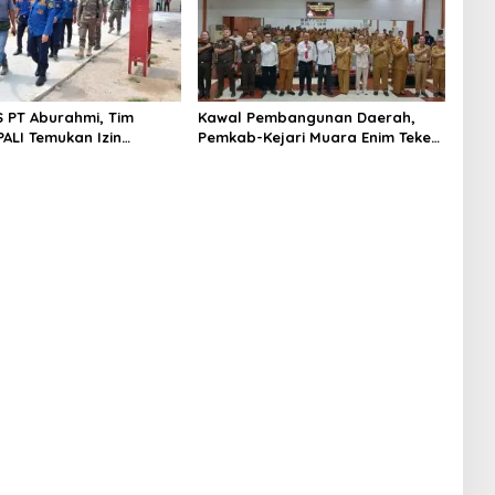
S PT Aburahmi, Tim
Kawal Pembangunan Daerah,
ALI Temukan Izin
Pemkab-Kejari Muara Enim Teken
nal Belum Kelar
MoU Pendampingan Hukum