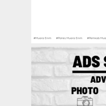
#Muara Enim
#Polres Muara Enim
#Pemkab Mua