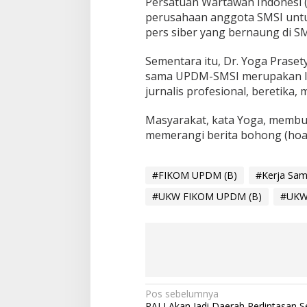
Persatuan Wartawan Indonesi (
perusahaan anggota SMSI untu
pers siber yang bernaung di SM
Sementara itu, Dr. Yoga Prase
sama UPDM-SMSI merupakan la
jurnalis profesional, beretika, 
Masyarakat, kata Yoga, membu
memerangi berita bohong (hoax
#FIKOM UPDM (B)
#Kerja Sa
#UKW FIKOM UPDM (B)
#UKW
N
Pos sebelumnya
PALI Akan Jadi Daerah Perlintasan 