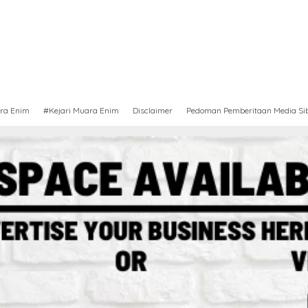
ra Enim
#Kejari Muara Enim
Disclaimer
Pedoman Pemberitaan Media Si