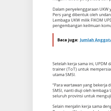
r
b
Dalam penyelenggaraan UKW ya
a
Pers yang dibentuk oleh undan
s
Lembaga UKW milik FIKOM UPDM 
i
s
pengembangan keilmuan komuni
U
n
d
Baca juga:
Jumlah Anggota
a
n
g
-
U
Setelah kerja sama ini, UPDM 
n
trainer (ToT) untuk mempersi
d
a
utama SMSI.
n
g
“Para wartawan yang bekerja 
P
SMSI, nanti diuji oleh lembaga
e
seluruh provinsi untuk menguji
r
s
Selain menjalin kerja sama de