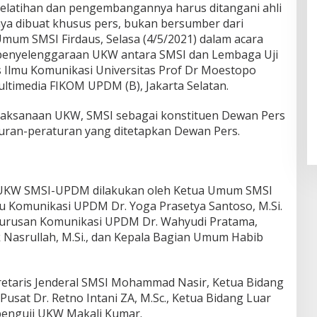
 pelatihan dan pengembangannya harus ditangani ahli
ya dibuat khusus pers, bukan bersumber dari
Umum SMSI Firdaus, Selasa (4/5/2021) dalam acara
penyelenggaraan UKW antara SMSI dan Lembaga Uji
 Ilmu Komunikasi Universitas Prof Dr Moestopo
ltimedia FIKOM UPDM (B), Jakarta Selatan.
laksanaan UKW, SMSI sebagai konstituen Dewan Pers
ran-peraturan yang ditetapkan Dewan Pers.
UKW SMSI-UPDM dilakukan oleh Ketua Umum SMSI
mu Komunikasi UPDM Dr. Yoga Prasetya Santoso, M.Si.
 Jurusan Komunikasi UPDM Dr. Wahyudi Pratama,
k Nasrullah, M.Si., dan Kepala Bagian Umum Habib
kretaris Jenderal SMSI Mohammad Nasir, Ketua Bidang
Pusat Dr. Retno Intani ZA, M.Sc., Ketua Bidang Luar
 penguji UKW Makali Kumar.