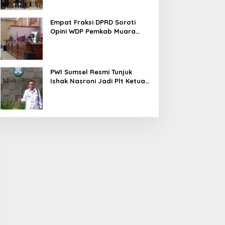
Empat Fraksi DPRD Soroti
Opini WDP Pemkab Muara
Enim, Desak Perbaikan Tata
Kelola Keuangan
PWI Sumsel Resmi Tunjuk
Ishak Nasroni Jadi Plt Ketua
PWI OKU Selatan