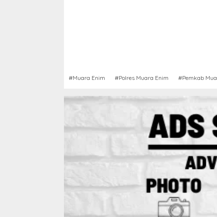
#Muara Enim
#Polres Muara Enim
#Pemkab Mua