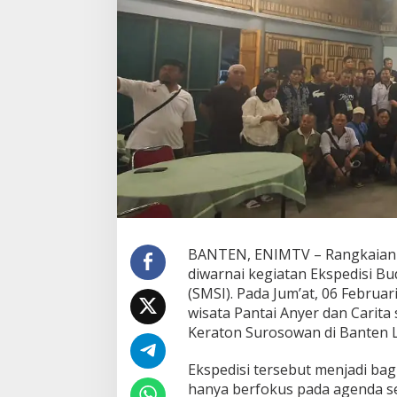
N
2
0
2
6
d
i
B
a
n
t
e
n
,
S
M
BANTEN, ENIMTV – Rangkaian Ha
S
diwarnai kegiatan Ekspedisi Bu
I
(SMSI). Pada Jum’at, 06 Febru
K
u
wisata Pantai Anyer dan Carit
n
Keraton Surosowan di Banten 
j
u
Ekspedisi tersebut menjadi bag
n
hanya berfokus pada agenda ser
g