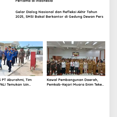
Pertama di Indonesia
Gelar Dialog Nasional dan Refleksi Akhir Tahun
2025, SMSI Bakal Berkantor di Gedung Dewan Pers
S PT Aburahmi, Tim
Kawal Pembangunan Daerah,
ALI Temukan Izin
Pemkab-Kejari Muara Enim Teken
nal Belum Kelar
MoU Pendampingan Hukum