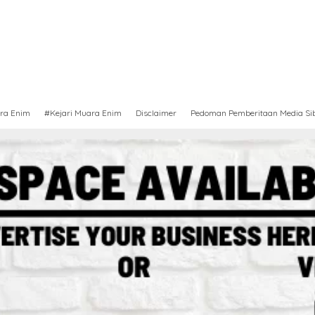
ra Enim
#Kejari Muara Enim
Disclaimer
Pedoman Pemberitaan Media Si