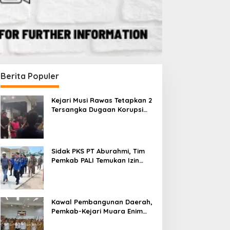
Berita Populer
Kejari Musi Rawas Tetapkan 2
Tersangka Dugaan Korupsi
Dana PSR, Selamatkan Uang
Negara Rp1,26 Miliar
Sidak PKS PT Aburahmi, Tim
Pemkab PALI Temukan Izin
Operasional Belum Kelar
Kawal Pembangunan Daerah,
Pemkab-Kejari Muara Enim
Teken MoU Pendampingan
Hukum