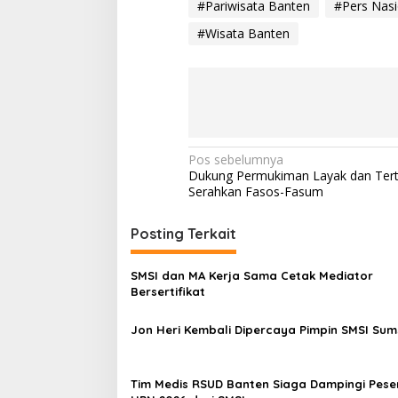
#Pariwisata Banten
#Pers Nasi
#Wisata Banten
N
Pos sebelumnya
Dukung Permukiman Layak dan Ter
a
Serahkan Fasos-Fasum
v
i
Posting Terkait
g
SMSI dan MA Kerja Sama Cetak Mediator
a
Bersertifikat
s
Jon Heri Kembali Dipercaya Pimpin SMSI Sum
i
p
o
Tim Medis RSUD Banten Siaga Dampingi Pese