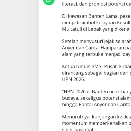
i
literasi, dan promosi potensi d
K
e
Di kawasan Banten Lama, peser
r
menjadi simbol kejayaan Kesul
a
Multatuli di Lebak yang dikenal 
t
o
n
Setelah menyusuri jejak sejar
S
Anyer dan Carita. Hamparan pa
u
alam yang terbuka menjadi day
r
o
s
Ketua Umum SMSI Pusat, Firda
o
dirancang sebagai bagian dari
w
HPN 2026.
a
n
“HPN 2026 di Banten tidak hany
h
i
budaya, sekaligus potensi ala
n
hingga Pantai Anyer dan Carita,
g
g
Menurutnya, kunjungan ke desti
a
momentum memperkenalkan pot
P
a
siber nasional.