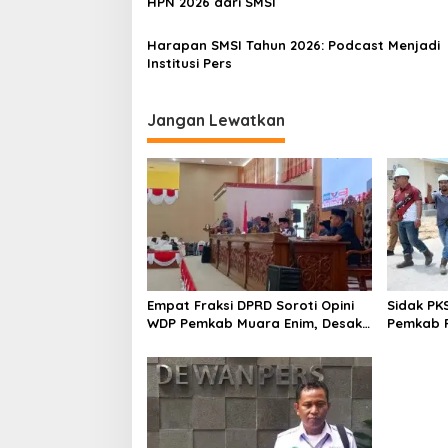
HPN 2026 dari SMSI
s
Harapan SMSI Tahun 2026: Podcast Menjadi
Institusi Pers
Jangan Lewatkan
Empat Fraksi DPRD Soroti Opini
Sidak PK
WDP Pemkab Muara Enim, Desak
Pemkab P
Perbaikan Tata Kelola Keuangan
Operasio