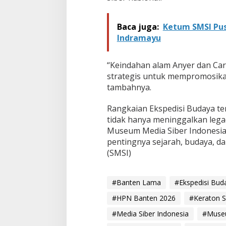
n
t
a
Baca juga:
Ketum SMSI Pu
i
Indramayu
A
n
y
“Keindahan alam Anyer dan Car
e
strategis untuk mempromosikan
r
tambahnya.
–
C
a
Rangkaian Ekspedisi Budaya t
r
tidak hanya meninggalkan leg
i
Museum Media Siber Indonesia
t
pentingnya sejarah, budaya, da
a
(SMSI)
#Banten Lama
#Ekspedisi Bu
#HPN Banten 2026
#Keraton 
#Media Siber Indonesia
#Museu