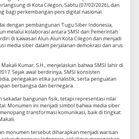
erlangsung di Kota Cilegon, Sabtu (07/02/2026), dan
g bagi perkembangan pers digital nasional.
ai dengan pembangunan Tugu Siber Indonesia,
 melalui kolaborasi antara SMSI dan Pemerintah
rdiri di kawasan Alun-Alun Kota Cilegon dan menjadi
busi media siber dalam perjalanan demokrasi dan arus
, Makali Kumar, S.H., menjelaskan bahwa SMSI lahir di
2017. Sejak awal berdirinya, SMSI konsisten
ia, penegakan etika jurnalistik, serta penguatan
dupan berbangsa dan bernegara.
 sekadar bangunan fisik, tetapi representasi nilai
tal. Monumen ini menjadi simbol bahwa media siber
 menopang transformasi komunikasi, baik di tingkat
Makali.
 monumen tersebut diharapkan menjadi warisan
e seluruh penjuru Indonesia, sekaligus menegaskan