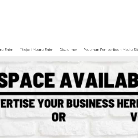
ra Enim
#Kejari Muara Enim
Disclaimer
Pedoman Pemberitaan Media Si