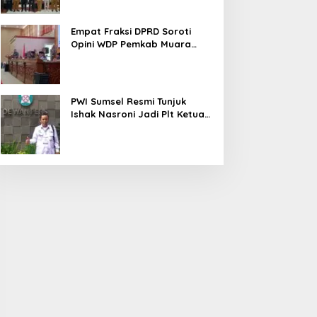
Empat Fraksi DPRD Soroti
Opini WDP Pemkab Muara
Enim, Desak Perbaikan Tata
Kelola Keuangan
PWI Sumsel Resmi Tunjuk
Ishak Nasroni Jadi Plt Ketua
PWI OKU Selatan