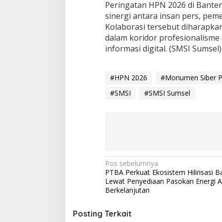
Peringatan HPN 2026 di Bante
sinergi antara insan pers, pe
Kolaborasi tersebut diharapk
dalam koridor profesionalisme d
informasi digital. (SMSI Sumsel)
#HPN 2026
#Monumen Siber Pe
#SMSI
#SMSI Sumsel
N
Pos sebelumnya
PTBA Perkuat Ekosistem Hilirisasi B
a
Lewat Penyediaan Pasokan Energi A
v
Berkelanjutan
i
Posting Terkait
g