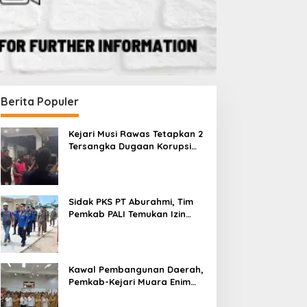
Berita Populer
Kejari Musi Rawas Tetapkan 2
Tersangka Dugaan Korupsi
Dana PSR, Selamatkan Uang
Negara Rp1,26 Miliar
Sidak PKS PT Aburahmi, Tim
Pemkab PALI Temukan Izin
Operasional Belum Kelar
Kawal Pembangunan Daerah,
Pemkab-Kejari Muara Enim
Teken MoU Pendampingan
Hukum