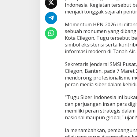
r
Indonesia. Kegiatan tersebut b
t
menjadi tonggak sejarah pentin
a
m
Momentum HPN 2026 ini ditand
a
d
sebuah monumen yang dibangun
i
Kota Cilegon. Tugu tersebut be
I
simbol eksistensi serta kontri
n
informasi modern di Tanah Air.
d
o
n
Sekretaris Jenderal SMSI Pusat
e
Cilegon, Banten, pada 7 Maret 
s
mendorong profesionalisme med
i
peran media siber dalam kehi
a
“Tugu Siber Indonesia ini bukan
dan perjuangan insan pers digi
memiliki peran strategis dalam
nasional maupun global,” ujar 
Ia menambahkan, pembangunan
nilai yang terus disampaikan k