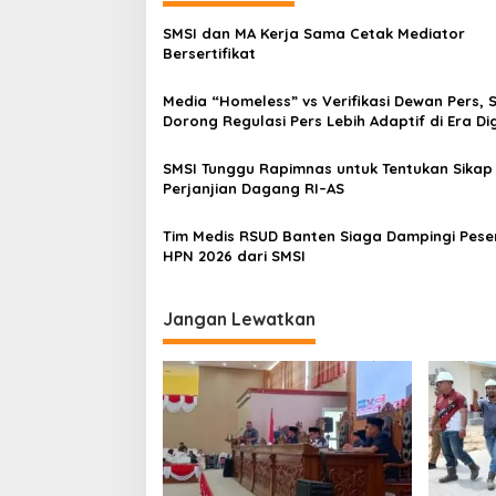
a
SMSI dan MA Kerja Sama Cetak Mediator
s
Bersertifikat
i
Media “Homeless” vs Verifikasi Dewan Pers, 
p
Dorong Regulasi Pers Lebih Adaptif di Era Dig
o
SMSI Tunggu Rapimnas untuk Tentukan Sikap
s
Perjanjian Dagang RI–AS
Tim Medis RSUD Banten Siaga Dampingi Pese
HPN 2026 dari SMSI
Jangan Lewatkan