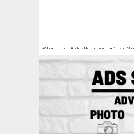
#Muara Enim
#Polres Muara Enim
#Pemkab Mua