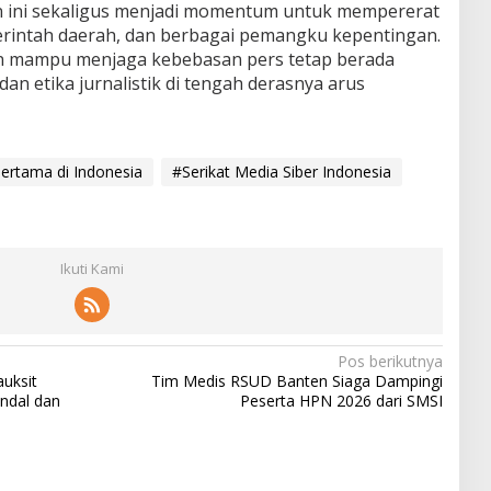
n ini sekaligus menjadi momentum untuk mempererat
merintah daerah, dan berbagai pemangku kepentingan.
an mampu menjaga kebebasan pers tetap berada
an etika jurnalistik di tengah derasnya arus
rtama di Indonesia
#Serikat Media Siber Indonesia
Ikuti Kami
Pos berikutnya
auksit
Tim Medis RSUD Banten Siaga Dampingi
ndal dan
Peserta HPN 2026 dari SMSI