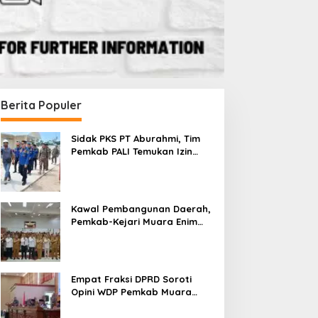
Berita Populer
Sidak PKS PT Aburahmi, Tim
Pemkab PALI Temukan Izin
Operasional Belum Kelar
Kawal Pembangunan Daerah,
Pemkab-Kejari Muara Enim
Teken MoU Pendampingan
Hukum
Empat Fraksi DPRD Soroti
Opini WDP Pemkab Muara
Enim, Desak Perbaikan Tata
Kelola Keuangan