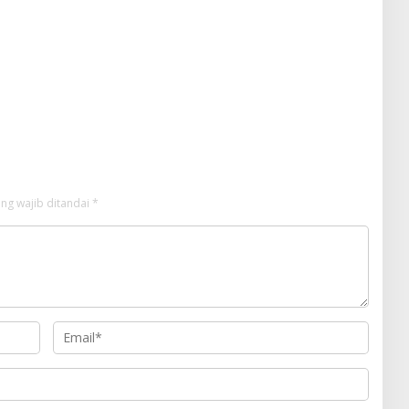
ng wajib ditandai
*