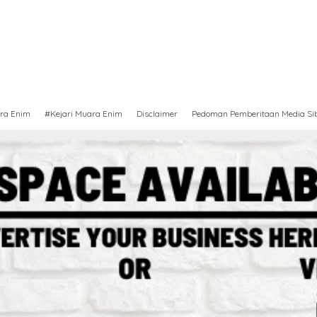
ra Enim
#Kejari Muara Enim
Disclaimer
Pedoman Pemberitaan Media Si