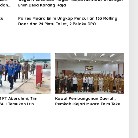
 dan
Enim Desa Karang Raja
cu
Polres Muara Enim Ungkap Pencurian 163 Rolling
Door dan 24 Pintu Toilet, 2 Pelaku DPO
S PT Aburahmi, Tim
Kawal Pembangunan Daerah,
ALI Temukan Izin
Pemkab-Kejari Muara Enim Teken
nal Belum Kelar
MoU Pendampingan Hukum