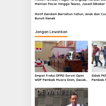
Mantan Pacar Hingga Tewas, Jasad Dibakar
Dibuang ke Sungai Enim
Motif Dendam Bertahun-tahun, Anak dan Cu
Bunuh Nenek
Jangan Lewatkan
Empat Fraksi DPRD Soroti Opini
Sidak PK
WDP Pemkab Muara Enim, Desak
Pemkab P
Perbaikan Tata Kelola Keuangan
Operasio