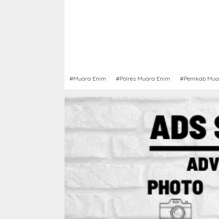
#Muara Enim
#Polres Muara Enim
#Pemkab Mua