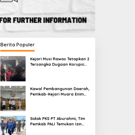
Berita Populer
Kejari Musi Rawas Tetapkan 2
Tersangka Dugaan Korupsi
Dana PSR, Selamatkan Uang
Negara Rp1,26 Miliar
Kawal Pembangunan Daerah,
Pemkab-Kejari Muara Enim
Teken MoU Pendampingan
Hukum
Sidak PKS PT Aburahmi, Tim
Pemkab PALI Temukan Izin
Operasional Belum Kelar