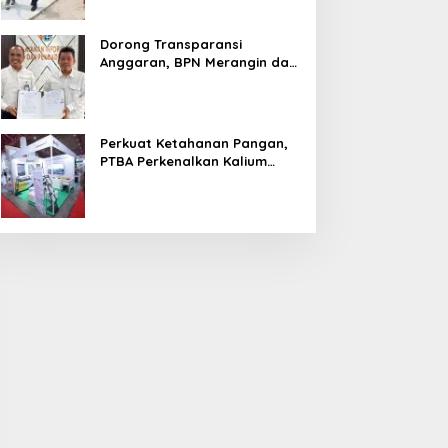
Dorong Transparansi
Anggaran, BPN Merangin dan
BRI Bangko Teken PKS
Penerbitan KKP
Perkuat Ketahanan Pangan,
PTBA Perkenalkan Kalium
Humat ‘BA Grow’ di
Inagritech 2026