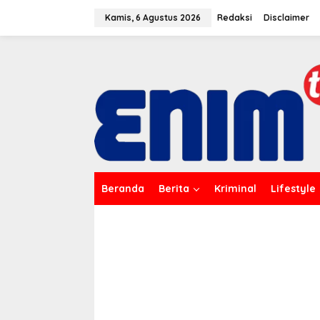
L
e
Kamis, 6 Agustus 2026
Redaksi
Disclaimer
w
a
t
i
k
e
k
o
n
t
e
n
Beranda
Berita
Kriminal
Lifestyle