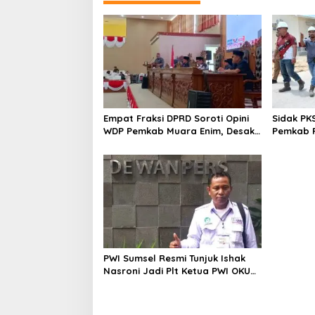
Empat Fraksi DPRD Soroti Opini
Sidak PK
WDP Pemkab Muara Enim, Desak
Pemkab P
Perbaikan Tata Kelola Keuangan
Operasio
PWI Sumsel Resmi Tunjuk Ishak
Nasroni Jadi Plt Ketua PWI OKU
Selatan