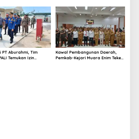
S PT Aburahmi, Tim
Kawal Pembangunan Daerah,
ALI Temukan Izin
Pemkab-Kejari Muara Enim Teken
nal Belum Kelar
MoU Pendampingan Hukum