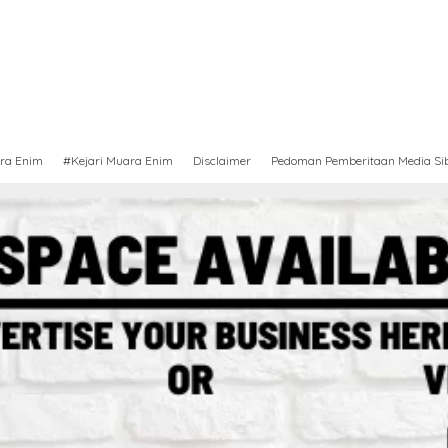
ra Enim
#Kejari Muara Enim
Disclaimer
Pedoman Pemberitaan Media Si