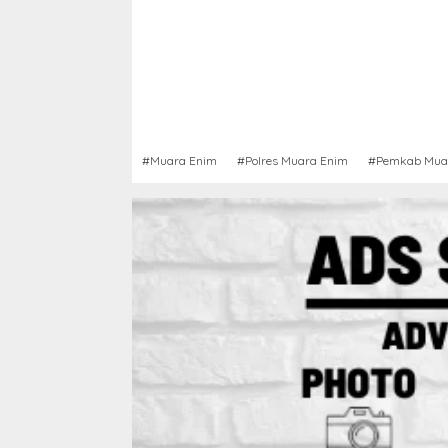
#Muara Enim
#Polres Muara Enim
#Pemkab Mua