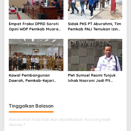
Empat Fraksi DPRD Soroti
Sidak PKS PT Aburahmi, Tim
Opini WDP Pemkab Muara
Pemkab PALI Temukan Izin
Enim, Desak Perbaikan Tata
Operasional Belum Kelar
Kelola Keuangan
Kawal Pembangunan
PWI Sumsel Resmi Tunjuk
Daerah, Pemkab-Kejari
Ishak Nasroni Jadi Plt
Muara Enim Teken MoU
Ketua PWI OKU Selatan
Pendampingan Hukum
Tinggalkan Balasan
Alamat email Anda tidak akan dipublikasikan.
Ruas yang wajib
ditandai
*