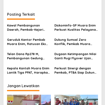
r
a
n
Posting Terkait
Kawal Pembangunan
Diskominfo-SP Muara Enim
Daerah, Pemkab-Kejari
Perkuat Kualitas Pelayanan
Muara Enim Teken MoU
Publik Lewat Bimtek SP4N-
Pendampingan Hukum
LAPOR dan PPID
Geruduk Kantor Pemkab
Dukung Sumsel Zero
Muara Enim, Ratusan Eks
Konflik, Pemkab Muara
Karyawan PBT Desak
Enim Perkuat Peran FKDM
Perusahaan Lunasi Hak
Cegah Intoleransi dan
Telan Dana Rp278 M,
Dugaan Ketimpangan Nilai
Pekerja
Radikalisme
Pembangunan Gedung
Ganti Rugi Flyover Ujan
KJSU 10 Lantai RSUD
Mas Mencuat, Pemkab
Rabain Muara Enim Ditunda
Muara Enim Turun Verifikasi
Kepala Kantah Muara Enim
Perkuat Sinergi dengan
Lantik Tiga PPAT, Harapkan
Pemkab, PTBA Siap Dukung
Perkuat Pencegahan Mafia
Pembangunan Muara Enim
Tanah
Jangan Lewatkan