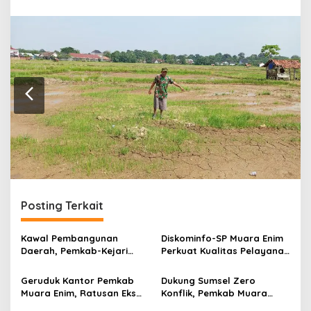
r
a
n
Posting Terkait
Kawal Pembangunan
Diskominfo-SP Muara Enim
Daerah, Pemkab-Kejari
Perkuat Kualitas Pelayanan
Muara Enim Teken MoU
Publik Lewat Bimtek SP4N-
Pendampingan Hukum
LAPOR dan PPID
Geruduk Kantor Pemkab
Dukung Sumsel Zero
Muara Enim, Ratusan Eks
Konflik, Pemkab Muara
Karyawan PBT Desak
Enim Perkuat Peran FKDM