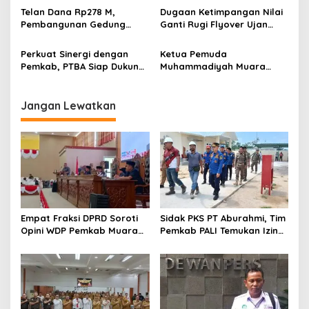
Perusahaan Lunasi Hak
Cegah Intoleransi dan
Telan Dana Rp278 M,
Dugaan Ketimpangan Nilai
Pekerja
Radikalisme
Pembangunan Gedung
Ganti Rugi Flyover Ujan
KJSU 10 Lantai RSUD
Mas Mencuat, Pemkab
Rabain Muara Enim Ditunda
Muara Enim Turun Verifikasi
Perkuat Sinergi dengan
Ketua Pemuda
Pemkab, PTBA Siap Dukung
Muhammadiyah Muara
Pembangunan Muara Enim
Enim Ajak Masyarakat Tak
Terprovokasi Isu Politik
Jangan Lewatkan
Empat Fraksi DPRD Soroti
Sidak PKS PT Aburahmi, Tim
Opini WDP Pemkab Muara
Pemkab PALI Temukan Izin
Enim, Desak Perbaikan Tata
Operasional Belum Kelar
Kelola Keuangan