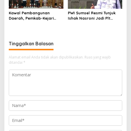
Kawal Pembangunan
PWI Sumsel Resmi Tunjuk
Daerah, Pemkab-Kejari
Ishak Nasroni Jadi Plt
Muara Enim Teken MoU
Ketua PWI OKU Selatan
Pendampingan Hukum
Tinggalkan Balasan
Alamat email Anda tidak akan dipublikasikan.
Ruas yang wajib
ditandai
*