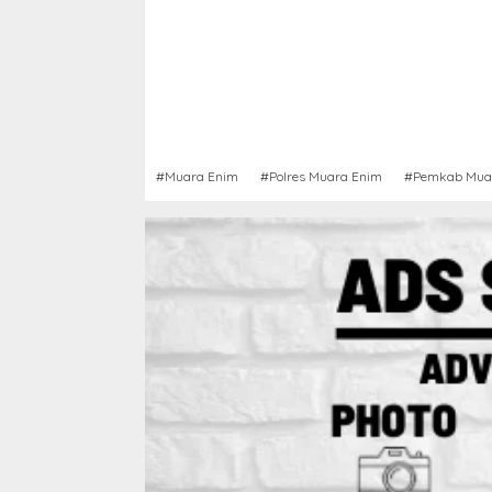
#Muara Enim
#Polres Muara Enim
#Pemkab Mua