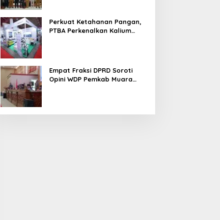
Perkuat Ketahanan Pangan,
PTBA Perkenalkan Kalium
Humat ‘BA Grow’ di
Inagritech 2026
Empat Fraksi DPRD Soroti
Opini WDP Pemkab Muara
Enim, Desak Perbaikan Tata
Kelola Keuangan