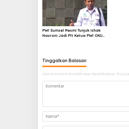
PWI Sumsel Resmi Tunjuk Ishak
Nasroni Jadi Plt Ketua PWI OKU
Selatan
Tinggalkan Balasan
Alamat email Anda tidak akan dipublikasikan.
Ruas ya