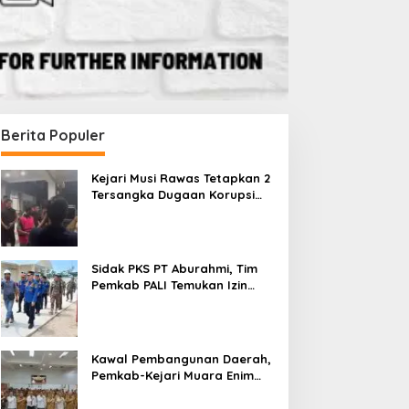
Berita Populer
Kejari Musi Rawas Tetapkan 2
Tersangka Dugaan Korupsi
Dana PSR, Selamatkan Uang
Negara Rp1,26 Miliar
Sidak PKS PT Aburahmi, Tim
Pemkab PALI Temukan Izin
Operasional Belum Kelar
Kawal Pembangunan Daerah,
Pemkab-Kejari Muara Enim
Teken MoU Pendampingan
Hukum