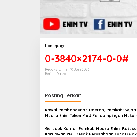
Homepage
L
a
0-3840×2174-0-0#
m
p
i
Redaksi Enim
10 Juni 2026
r
Berita
,
Daerah
a
n
Posting Terkait
Kawal Pembangunan Daerah, Pemkab-Kejari
Muara Enim Teken MoU Pendampingan Huku
Geruduk Kantor Pemkab Muara Enim, Ratusa
Karyawan PBT Desak Perusahaan Lunasi Hak