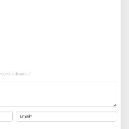
ng wajib ditandai
*