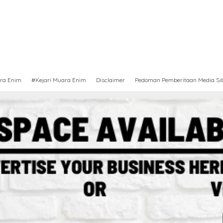
ra Enim
#Kejari Muara Enim
Disclaimer
Pedoman Pemberitaan Media Si