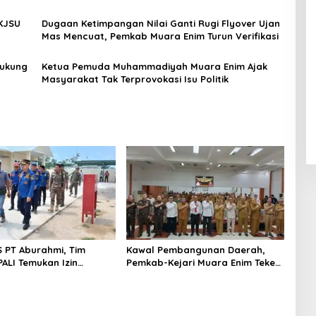
Radikalisme
KJSU
Dugaan Ketimpangan Nilai Ganti Rugi Flyover Ujan
Mas Mencuat, Pemkab Muara Enim Turun Verifikasi
Dukung
Ketua Pemuda Muhammadiyah Muara Enim Ajak
Masyarakat Tak Terprovokasi Isu Politik
S PT Aburahmi, Tim
Kawal Pembangunan Daerah,
ALI Temukan Izin
Pemkab-Kejari Muara Enim Teken
nal Belum Kelar
MoU Pendampingan Hukum