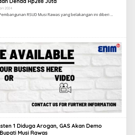
dan Denda Rp288 Juta
K
ari 2024
O
S
L
I
Pembangunan RSUD Musi Rawas yang belakangan ini diberi
E
E
H
N
R
I
E
M
D
A
K
S
I
E
N
I
M
sisten 1 Diduga Arogan, GAS Akan Demo
 Bupati Musi Rawas