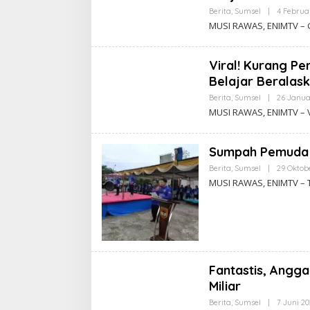
Berita
,
Sumsel
|
4 Februa
MUSI RAWAS, ENIMTV – 
Viral! Kurang Pe
Belajar Beralask
Berita
,
Sumsel
|
26 Janua
MUSI RAWAS, ENIMTV – V
Sumpah Pemuda
Berita
,
Sumsel
|
29 Oktob
MUSI RAWAS, ENIMTV –
Fantastis, Angga
Miliar
Berita
,
Sumsel
|
7 Juni 2