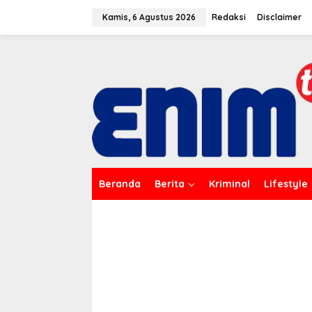
L
e
Kamis, 6 Agustus 2026
Redaksi
Disclaimer
w
a
t
i
k
e
k
o
n
t
e
n
Beranda
Berita
Kriminal
Lifestyle