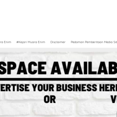
ra Enim
#Kejari Muara Enim
Disclaimer
Pedoman Pemberitaan Media Si