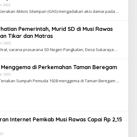
ri 2023
O
L
Gerakan Aktivis Silampari (GAS) mengadakan aksi damai pada
E
H
R
E
rhatian Pemerintah, Murid SD di Musi Rawas
D
an Tikar dan Matras
A
K
ri 2023
O
S
L
I
iral, sarana prasarana SD Negeri Pangkalan, Desa Sukaraya
E
E
H
N
R
I
E
M
 Menggema di Perkemahan Taman Beregam
D
A
er 2022
O
K
L
 Teriakan Sumpah Pemuda 1928 menggema di Taman Beregam
S
E
I
H
E
R
N
E
I
D
M
A
K
S
I
ran Internet Pemkab Musi Rawas Capai Rp 2,15
E
N
I
022
O
M