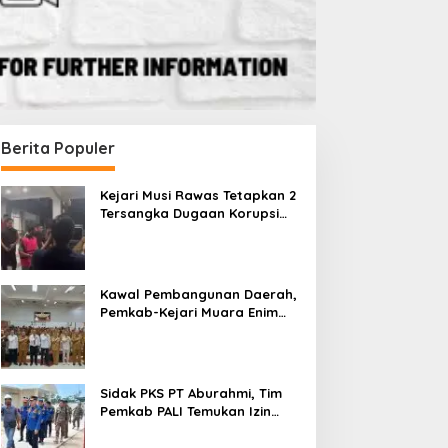
Berita Populer
Kejari Musi Rawas Tetapkan 2
Tersangka Dugaan Korupsi
Dana PSR, Selamatkan Uang
Negara Rp1,26 Miliar
Kawal Pembangunan Daerah,
Pemkab-Kejari Muara Enim
Teken MoU Pendampingan
Hukum
Berita
,
Sumsel
Sidak PKS PT Aburahmi, Tim
Toilet Kantor Sekretariat Bupat
Pemkab PALI Temukan Izin
Operasional Belum Kelar