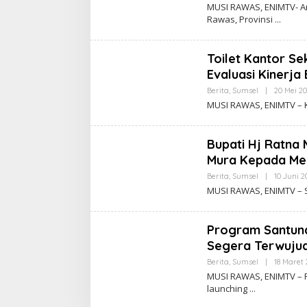
MUSI RAWAS, ENIMTV- A
Rawas, Provinsi
Toilet Kantor Se
Evaluasi Kinerj
Berita
,
Sumsel
|
20 Mei 2
MUSI RAWAS, ENIMTV – 
Bupati Hj Ratn
Mura Kepada Me
Berita
,
Sumsel
|
10 Juni 2
MUSI RAWAS, ENIMTV – S
Program Santuna
Segera Terwujud 
Berita
,
Sumsel
|
18 Maret 
MUSI RAWAS, ENIMTV – 
launching