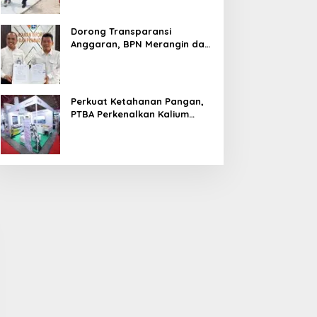
Tim SMSI Minta Evaluasi Kiner
 Mei 2022
Dorong Transparansi
Anggaran, BPN Merangin dan
BRI Bangko Teken PKS
Penerbitan KKP
Perkuat Ketahanan Pangan,
PTBA Perkenalkan Kalium
Humat ‘BA Grow’ di
idak PKS PT Aburahmi, Tim
Kawal Pembangunan
Inagritech 2026
emkab PALI Temukan Izin
Daerah, Pemkab-Kejari
perasional Belum Kelar
Muara Enim Teken MoU
Pendampingan Hukum