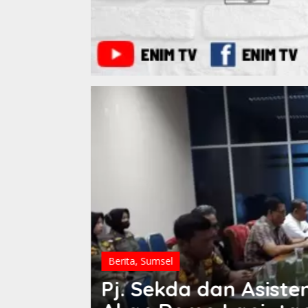
Berita
,
Sumsel
GAS
Program Santunan K