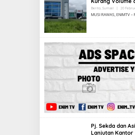
Kurang Volume 
Berita
,
Sumsel
|
20 Febru
MUSI RAWAS, ENIMTV – 
Pj. Sekda dan A
Lanjutan Kantor