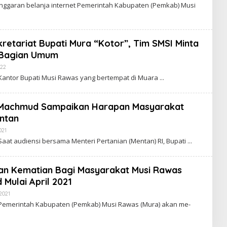
L
nggaran belanja internet Pemerintah Kabupaten (Pemkab) Musi
E
H
R
E
D
kretariat Bupati Mura “Kotor”, Tim SMSI Minta
A
K
a Bagian Umum
S
I
022
O
E
L
Kantor Bupati Musi Rawas yang bertempat di Muara
N
E
I
H
M
R
E
a Machmud Sampaikan Harapan Masyarakat
D
ntan
A
K
021
O
S
L
I
aat audiensi bersama Menteri Pertanian (Mentan) RI, Bupati
E
E
H
N
R
I
E
M
n Kematian Bagi Masyarakat Musi Rawas
D
Mulai April 2021
A
K
2021
O
S
L
I
Pemerintah Kabupaten (Pemkab) Musi Rawas (Mura) akan me-
E
E
H
N
R
I