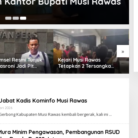
erwujud Mulai April 2021
20
»
 Musi Rawas
Empat Fraksi DPRD Soroti
S
an 2 Tersangka
Opini WDP Pemkab Muara
P
 Korupsi Dana PSR,
Enim, Desak Perbaikan
O
tkan Uang Negara
Tata Kelola Keuangan
Miliar
 Jabat Kadis Kominfo Musi Rawas
ari 2026
O
L
erbong Kabupaten Musi Rawas kembali bergerak, kali ini
E
H
R
E
Mura Minim Pengawasan, Pembangunan RSUD
D
A