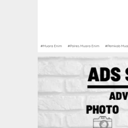
#Muara Enim
#Polres Muara Enim
#Pemkab Mua