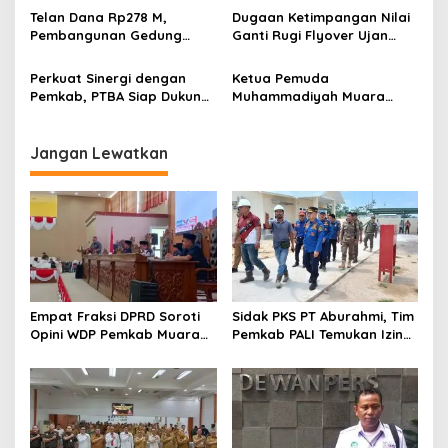
Perusahaan Lunasi Hak
Cegah Intoleransi dan
Telan Dana Rp278 M,
Dugaan Ketimpangan Nilai
Pekerja
Radikalisme
Pembangunan Gedung
Ganti Rugi Flyover Ujan
KJSU 10 Lantai RSUD
Mas Mencuat, Pemkab
Rabain Muara Enim Ditunda
Muara Enim Turun Verifikasi
Perkuat Sinergi dengan
Ketua Pemuda
Pemkab, PTBA Siap Dukung
Muhammadiyah Muara
Pembangunan Muara Enim
Enim Ajak Masyarakat Tak
Terprovokasi Isu Politik
Jangan Lewatkan
Empat Fraksi DPRD Soroti
Sidak PKS PT Aburahmi, Tim
Opini WDP Pemkab Muara
Pemkab PALI Temukan Izin
Enim, Desak Perbaikan Tata
Operasional Belum Kelar
Kelola Keuangan