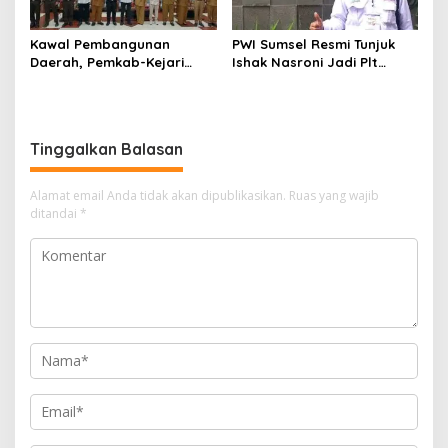
Kawal Pembangunan
PWI Sumsel Resmi Tunjuk
Daerah, Pemkab-Kejari
Ishak Nasroni Jadi Plt
Muara Enim Teken MoU
Ketua PWI OKU Selatan
Pendampingan Hukum
Tinggalkan Balasan
Alamat email Anda tidak akan dipublikasikan.
Ruas yang wajib
ditandai
*