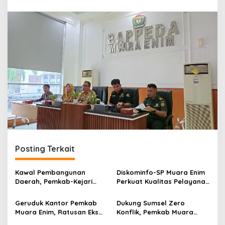
r
a
n
Posting Terkait
Kawal Pembangunan
Diskominfo-SP Muara Enim
Daerah, Pemkab-Kejari
Perkuat Kualitas Pelayanan
Muara Enim Teken MoU
Publik Lewat Bimtek SP4N-
Pendampingan Hukum
LAPOR dan PPID
Geruduk Kantor Pemkab
Dukung Sumsel Zero
Muara Enim, Ratusan Eks
Konflik, Pemkab Muara
Karyawan PBT Desak
Enim Perkuat Peran FKDM