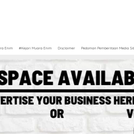
ra Enim
#Kejari Muara Enim
Disclaimer
Pedoman Pemberitaan Media Si