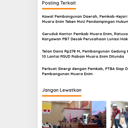
g
Posting Terkait
a
s
Kawal Pembangunan Daerah, Pemkab-Kejari
Muara Enim Teken MoU Pendampingan Huku
i
p
Geruduk Kantor Pemkab Muara Enim, Ratusa
Karyawan PBT Desak Perusahaan Lunasi Hak
o
Pekerja
s
Telan Dana Rp278 M, Pembangunan Gedung 
10 Lantai RSUD Rabain Muara Enim Ditunda
Perkuat Sinergi dengan Pemkab, PTBA Siap 
Pembangunan Muara Enim
Jangan Lewatkan