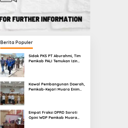
Berita Populer
Sidak PKS PT Aburahmi, Tim
Pemkab PALI Temukan Izin
Operasional Belum Kelar
Kawal Pembangunan Daerah,
Pemkab-Kejari Muara Enim
Teken MoU Pendampingan
Hukum
Empat Fraksi DPRD Soroti
Opini WDP Pemkab Muara
Enim, Desak Perbaikan Tata
Kelola Keuangan