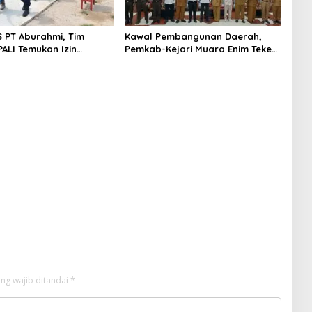
S PT Aburahmi, Tim
Kawal Pembangunan Daerah,
ALI Temukan Izin
Pemkab-Kejari Muara Enim Teken
nal Belum Kelar
MoU Pendampingan Hukum
ng wajib ditandai
*