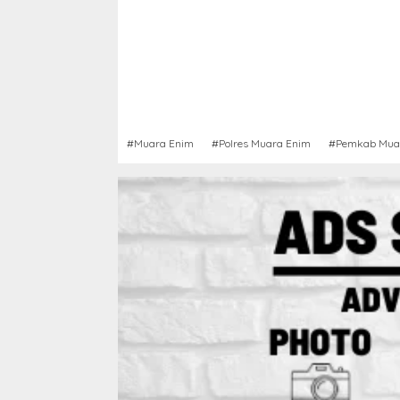
#Muara Enim
#Polres Muara Enim
#Pemkab Mua