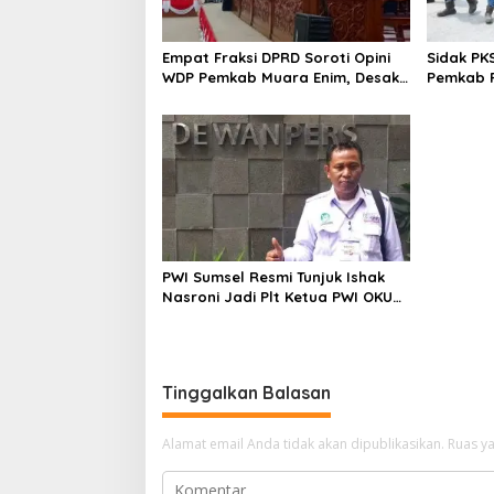
Empat Fraksi DPRD Soroti Opini
Sidak PK
WDP Pemkab Muara Enim, Desak
Pemkab P
Perbaikan Tata Kelola Keuangan
Operasio
PWI Sumsel Resmi Tunjuk Ishak
Nasroni Jadi Plt Ketua PWI OKU
Selatan
Tinggalkan Balasan
Alamat email Anda tidak akan dipublikasikan.
Ruas ya