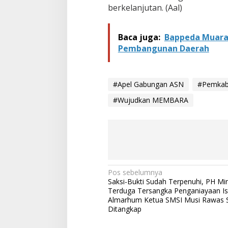
berkelanjutan. (Aal)
Baca juga:
Bappeda Muara
Pembangunan Daerah
#Apel Gabungan ASN
#Pemkab
#Wujudkan MEMBARA
N
Pos sebelumnya
Saksi-Bukti Sudah Terpenuhi, PH Mi
a
Terduga Tersangka Penganiayaan Ist
v
Almarhum Ketua SMSI Musi Rawas 
Ditangkap
i