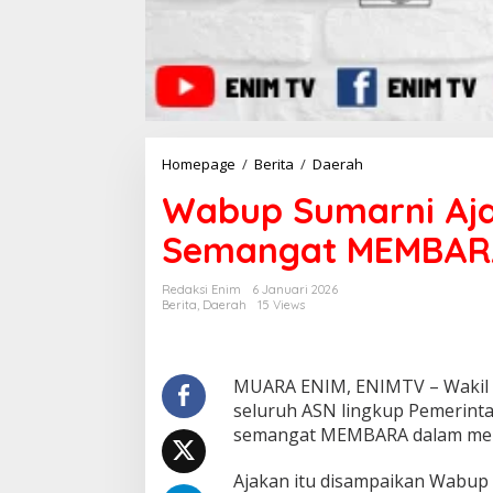
Homepage
/
Berita
/
Daerah
W
a
Wabup Sumarni Aj
b
u
Semangat MEMBAR
p
S
u
Redaksi Enim
6 Januari 2026
m
Berita
,
Daerah
15 Views
a
r
n
i
MUARA ENIM, ENIMTV – Wakil 
A
seluruh ASN lingkup Pemerin
j
semangat MEMBARA dalam men
a
k
Ajakan itu disampaikan Wabup
A