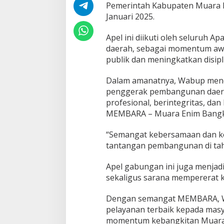
S
Pemerintah Kabupaten Muara E
N
Januari 2025.
W
u
Apel ini diikuti oleh seluruh A
j
daerah, sebagai momentum aw
u
d
publik dan meningkatkan disipli
k
a
Dalam amanatnya, Wabup mene
n
penggerak pembangunan daerah.
S
profesional, berintegritas, dan
e
m
MEMBARA – Muara Enim Bangkit
a
n
“Semangat kebersamaan dan ke
g
tantangan pembangunan di tah
a
t
Apel gabungan ini juga menjadi
M
E
sekaligus sarana mempererat k
M
B
Dengan semangat MEMBARA, W
A
pelayanan terbaik kepada masy
R
momentum kebangkitan Muara 
A