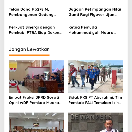
p
Karyawan PBT Desak
Enim Perkuat Peran FKDM
Perusahaan Lunasi Hak
Cegah Intoleransi dan
o
Telan Dana Rp278 M,
Dugaan Ketimpangan Nilai
Pekerja
Radikalisme
Pembangunan Gedung
Ganti Rugi Flyover Ujan
s
KJSU 10 Lantai RSUD
Mas Mencuat, Pemkab
Rabain Muara Enim Ditunda
Muara Enim Turun Verifikasi
Perkuat Sinergi dengan
Ketua Pemuda
Pemkab, PTBA Siap Dukung
Muhammadiyah Muara
Pembangunan Muara Enim
Enim Ajak Masyarakat Tak
Terprovokasi Isu Politik
Jangan Lewatkan
Empat Fraksi DPRD Soroti
Sidak PKS PT Aburahmi, Tim
Opini WDP Pemkab Muara
Pemkab PALI Temukan Izin
Enim, Desak Perbaikan Tata
Operasional Belum Kelar
Kelola Keuangan