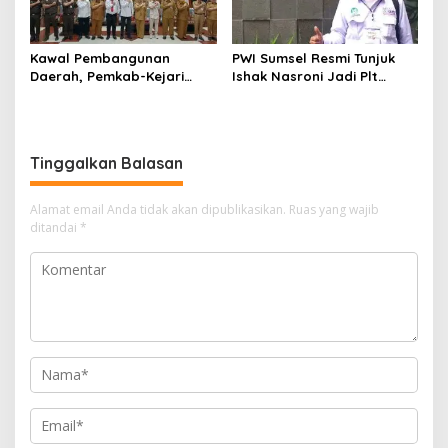
Kawal Pembangunan
PWI Sumsel Resmi Tunjuk
Daerah, Pemkab-Kejari
Ishak Nasroni Jadi Plt
Muara Enim Teken MoU
Ketua PWI OKU Selatan
Pendampingan Hukum
Tinggalkan Balasan
Alamat email Anda tidak akan dipublikasikan.
Ruas yang wajib
ditandai
*