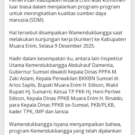
Pemerintah Kabupaten Muara Enim atas komitmen
M
u
luar biasa dalam menjalankan program-program
a
untuk meningkatkan kualitas sumber daya
r
manusia (SDM).
a
E
Hal tersebut disampaikan Wamendukbangga saat
n
i
melakukan kunjungan kerja (kunker) ke Kabupaten
m
Muara Enim, Selasa 9 Desember 2025.
T
i
Hadir dalam kesempatan itu, antara lain Inspektur
n
Utama Kemendukbangga Abdulrauf Damenta,
g
k
Gubernur Sumsel diwakili Kepala Dinas PPPA M.
a
Zaki Aslam, Kepala Perwakilan BKKBN Sumsel dr.
t
Arios Saplis, Bupati Muara Enim H. Edison, Wakil
k
Bupati Hj. Sumarni, Ketua TP PKK Hj. Heni Pertiwi
a
Edison, Kepala Dinas PPKB Muara Enim H. Rinaldo,
n
K
para Kepala Dinas PPKB se-Sumsel, PKB/PLKB,
u
kader TPK, IMP dan lansia.
a
l
Wamendukbangga Isyana menyampaikan bahwa,
i
program Kemendukbangga yang telah dijalankan
t