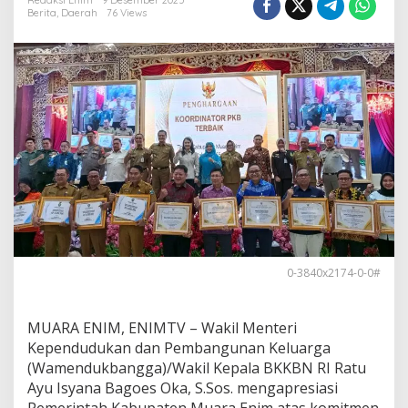
d
Redaksi Enim
9 Desember 2025
Berita
,
Daerah
76 Views
u
k
b
a
n
g
g
a
A
p
r
e
s
i
a
s
0-3840x2174-0-0#
i
P
r
MUARA ENIM, ENIMTV – Wakil Menteri
o
g
Kependudukan dan Pembangunan Keluarga
r
(Wamendukbangga)/Wakil Kepala BKKBN RI Ratu
a
Ayu Isyana Bagoes Oka, S.Sos. mengapresiasi
m