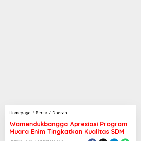
Homepage
/
Berita
/
Daerah
W
a
Wamendukbangga Apresiasi Program
m
e
Muara Enim Tingkatkan Kualitas SDM
n