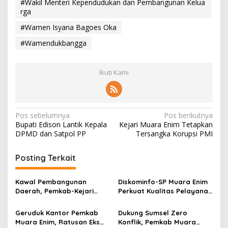
#Wakil Menteri Kependudukan dan Pembangunan Kelua
rga
#Wamen Isyana Bagoes Oka
#Wamendukbangga
Ikuti Kami
N
Pos sebelumnya
Pos berikutnya
Bupati Edison Lantik Kepala
Kejari Muara Enim Tetapkan
a
DPMD dan Satpol PP
Tersangka Korupsi PMI
v
i
Posting Terkait
g
Kawal Pembangunan
Diskominfo-SP Muara Enim
a
Daerah, Pemkab-Kejari
Perkuat Kualitas Pelayanan
s
Muara Enim Teken MoU
Publik Lewat Bimtek SP4N-
Pendampingan Hukum
LAPOR dan PPID
Geruduk Kantor Pemkab
Dukung Sumsel Zero
i
Muara Enim, Ratusan Eks
Konflik, Pemkab Muara