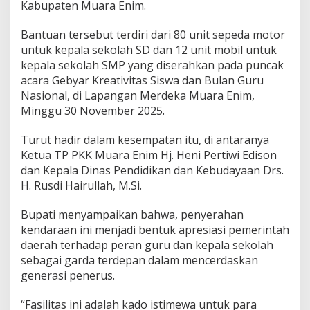
n
Kabupaten Muara Enim.
O
p
Bantuan tersebut terdiri dari 80 unit sepeda motor
e
untuk kepala sekolah SD dan 12 unit mobil untuk
r
kepala sekolah SMP yang diserahkan pada puncak
a
s
acara Gebyar Kreativitas Siswa dan Bulan Guru
i
Nasional, di Lapangan Merdeka Muara Enim,
o
Minggu 30 November 2025.
n
a
Turut hadir dalam kesempatan itu, di antaranya
l
u
Ketua TP PKK Muara Enim Hj. Heni Pertiwi Edison
n
dan Kepala Dinas Pendidikan dan Kebudayaan Drs.
t
H. Rusdi Hairullah, M.Si.
u
k
Bupati menyampaikan bahwa, penyerahan
K
e
kendaraan ini menjadi bentuk apresiasi pemerintah
p
daerah terhadap peran guru dan kepala sekolah
a
sebagai garda terdepan dalam mencerdaskan
l
generasi penerus.
a
S
e
“Fasilitas ini adalah kado istimewa untuk para