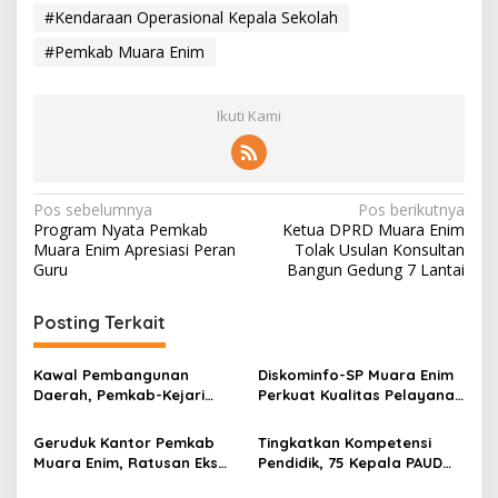
#Kendaraan Operasional Kepala Sekolah
#Pemkab Muara Enim
Ikuti Kami
N
Pos sebelumnya
Pos berikutnya
Program Nyata Pemkab
Ketua DPRD Muara Enim
a
Muara Enim Apresiasi Peran
Tolak Usulan Konsultan
v
Guru
Bangun Gedung 7 Lantai
i
Posting Terkait
g
a
Kawal Pembangunan
Diskominfo-SP Muara Enim
s
Daerah, Pemkab-Kejari
Perkuat Kualitas Pelayanan
Muara Enim Teken MoU
Publik Lewat Bimtek SP4N-
i
Pendampingan Hukum
LAPOR dan PPID
Geruduk Kantor Pemkab
Tingkatkan Kompetensi
p
Muara Enim, Ratusan Eks
Pendidik, 75 Kepala PAUD
Karyawan PBT Desak
Muara Enim Ikuti ToT
o