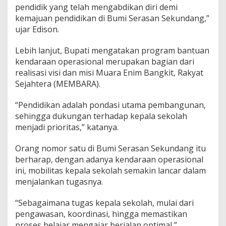
k
pendidik yang telah mengabdikan diri demi
o
kemajuan pendidikan di Bumi Serasan Sekundang,”
l
ujar Edison.
a
h
Lebih lanjut, Bupati mengatakan program bantuan
kendaraan operasional merupakan bagian dari
realisasi visi dan misi Muara Enim Bangkit, Rakyat
Sejahtera (MEMBARA).
“Pendidikan adalah pondasi utama pembangunan,
sehingga dukungan terhadap kepala sekolah
menjadi prioritas,” katanya.
Orang nomor satu di Bumi Serasan Sekundang itu
berharap, dengan adanya kendaraan operasional
ini, mobilitas kepala sekolah semakin lancar dalam
menjalankan tugasnya.
“Sebagaimana tugas kepala sekolah, mulai dari
pengawasan, koordinasi, hingga memastikan
proses belajar mengajar berjalan optimal,”