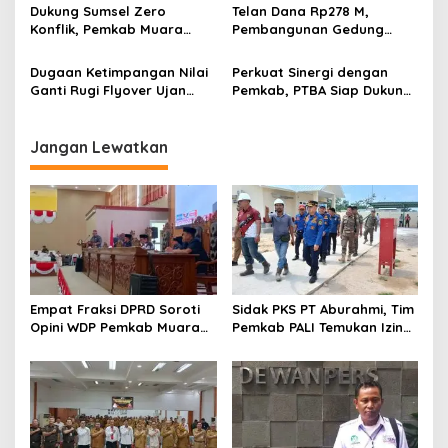
Perusahaan Lunasi Hak
“Anakku Sehat, Anakku
Dukung Sumsel Zero
Telan Dana Rp278 M,
s
Pekerja
Cerdas”
Konflik, Pemkab Muara
Pembangunan Gedung
Enim Perkuat Peran FKDM
KJSU 10 Lantai RSUD
Cegah Intoleransi dan
Rabain Muara Enim Ditunda
Dugaan Ketimpangan Nilai
Perkuat Sinergi dengan
Radikalisme
Ganti Rugi Flyover Ujan
Pemkab, PTBA Siap Dukung
Mas Mencuat, Pemkab
Pembangunan Muara Enim
Muara Enim Turun Verifikasi
Jangan Lewatkan
Empat Fraksi DPRD Soroti
Sidak PKS PT Aburahmi, Tim
Opini WDP Pemkab Muara
Pemkab PALI Temukan Izin
Enim, Desak Perbaikan Tata
Operasional Belum Kelar
Kelola Keuangan