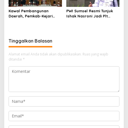
Kawal Pembangunan
PWI Sumsel Resmi Tunjuk
Daerah, Pemkab-Kejari
Ishak Nasroni Jadi Plt
Muara Enim Teken MoU
Ketua PWI OKU Selatan
Pendampingan Hukum
Tinggalkan Balasan
Alamat email Anda tidak akan dipublikasikan.
Ruas yang wajib
ditandai
*