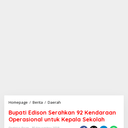
Homepage
/
Berita
/
Daerah
B
u
Bupati Edison Serahkan 92 Kendaraan
p
a
Operasional untuk Kepala Sekolah
t