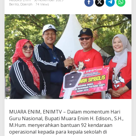
i
Redaksi Enim
30 November 2025
Berita
,
Daerah
74 Views
E
d
i
s
o
n
S
e
r
a
h
k
a
n
9
2
K
e
n
d
MUARA ENIM, ENIMTV – Dalam momentum Hari
a
Guru Nasional, Bupati Muara Enim H. Edison., S.H.,
r
M.Hum. menyerahkan bantuan 92 kendaraan
a
operasional kepada para kepala sekolah di
a