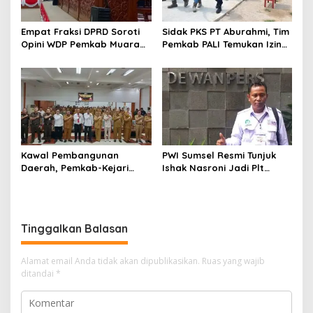
Empat Fraksi DPRD Soroti
Sidak PKS PT Aburahmi, Tim
Opini WDP Pemkab Muara
Pemkab PALI Temukan Izin
Enim, Desak Perbaikan Tata
Operasional Belum Kelar
Kelola Keuangan
Kawal Pembangunan
PWI Sumsel Resmi Tunjuk
Daerah, Pemkab-Kejari
Ishak Nasroni Jadi Plt
Muara Enim Teken MoU
Ketua PWI OKU Selatan
Pendampingan Hukum
Tinggalkan Balasan
Alamat email Anda tidak akan dipublikasikan.
Ruas yang wajib
ditandai
*