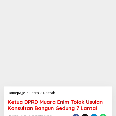
Homepage
/
Berita
/
Daerah
K
e
Ketua DPRD Muara Enim Tolak Usulan
t
u
Konsultan Bangun Gedung 7 Lantai
a