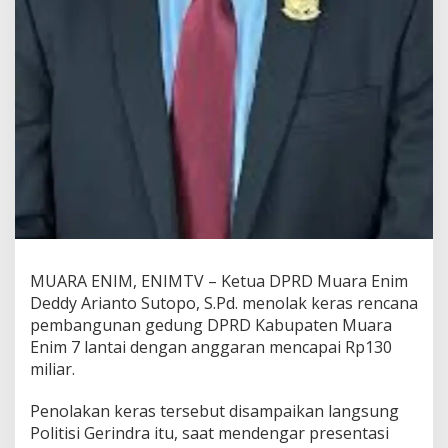
o
n
s
u
l
t
a
n
B
a
n
g
u
n
G
e
MUARA ENIM, ENIMTV – Ketua DPRD Muara Enim
d
Deddy Arianto Sutopo, S.Pd. menolak keras rencana
u
pembangunan gedung DPRD Kabupaten Muara
n
g
Enim 7 lantai dengan anggaran mencapai Rp130
7
miliar.
L
a
Penolakan keras tersebut disampaikan langsung
n
Politisi Gerindra itu, saat mendengar presentasi
t