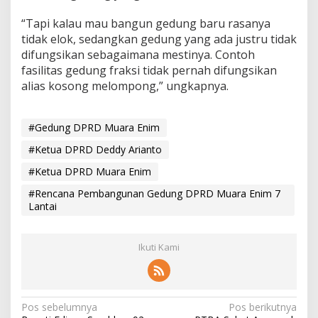
“Tapi kalau mau bangun gedung baru rasanya
tidak elok, sedangkan gedung yang ada justru tidak
difungsikan sebagaimana mestinya. Contoh
fasilitas gedung fraksi tidak pernah difungsikan
alias kosong melompong,” ungkapnya.
#Gedung DPRD Muara Enim
#Ketua DPRD Deddy Arianto
#Ketua DPRD Muara Enim
#Rencana Pembangunan Gedung DPRD Muara Enim 7
Lantai
Ikuti Kami
N
Pos sebelumnya
Pos berikutnya