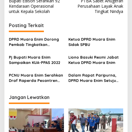
Bupati Edison Serahkan 92
PTBA Sabet Anugerah
a
Kendaraan Operasional
Perusahaan Layak Anak
v
untuk Kepala Sekolah
Tingkat Nindya
i
Posting Terkait
g
a
DPRD Muara Enim Dorong
Ketua DPRD Muara Enim
s
Pemkab Tingkatkan
Sidak SPBU
Keamanan Lewat
i
Pemasangan CCTV
Pj Bupati Muara Enim
Liono Basuki Resmi Jabat
p
Sampaikan KUA-PPAS 2022
Ketua DPRD Muara Enim
o
PCNU Muara Enim Serahkan
Dalam Rapat Paripurna,
s
Draf Raperda Pesantren
DPRD Muara Enim Setuju
kepada DPRD
Usulkan Pengangkatan
Juarsah Sebagai Bupati
Definitif
Jangan Lewatkan