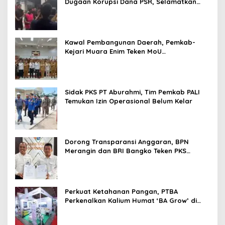
Dugaan Korupsi Dana PSR, Selamatkan
Uang Negara Rp1,26 Miliar
Kawal Pembangunan Daerah, Pemkab-
Kejari Muara Enim Teken MoU
Pendampingan Hukum
Sidak PKS PT Aburahmi, Tim Pemkab PALI
Temukan Izin Operasional Belum Kelar
Dorong Transparansi Anggaran, BPN
Merangin dan BRI Bangko Teken PKS
Penerbitan KKP
Perkuat Ketahanan Pangan, PTBA
Perkenalkan Kalium Humat ‘BA Grow’ di
Inagritech 2026