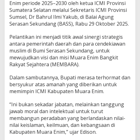
m
Enim periode 2025–2030 oleh ketua ICMI Provinsi
,
Sumatera Selatan melalui Sekretaris ICMI Provinsi
S
Sumsel, Dr Bahrul Ilmi Yakub, di Balai Agung
i
Serasan Sekundang (BASS), Rabu 29 Oktober 2025.
n
e
r
Pelantikan ini menjadi titik awal sinergi strategis
g
antara pemerintah daerah dan para cendekiawan
i
muslim di Bumi Serasan Sekundang, untuk
C
mewujudkan visi dan misi Muara Enim Bangkit
e
n
Rakyat Sejahtera (MEMBARA).
d
i
Dalam sambutannya, Bupati merasa terhormat dan
k
bersyukur atas amanah yang diberikan untuk
i
memimpin ICMI Kabupaten Muara Enim.
a
w
a
“Ini bukan sekadar jabatan, melainkan tanggung
n
jawab moral dan intelektual untuk turut
d
membangun peradaban yang berlandaskan nilai-
a
nilai keislaman, keilmuan, dan kebangsaan di
n
P
Kabupaten Muara Enim,” ujar Edison.
e