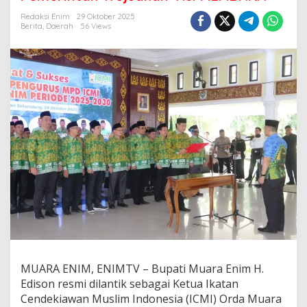
n
N
Redaksi Enim
29 Oktober 2025
a
Berita
,
Daerah
56 Views
k
h
o
d
a
i
I
C
M
I
O
r
d
a
M
u
a
r
a
MUARA ENIM, ENIMTV – Bupati Muara Enim H.
E
Edison resmi dilantik sebagai Ketua Ikatan
n
i
Cendekiawan Muslim Indonesia (ICMI) Orda Muara