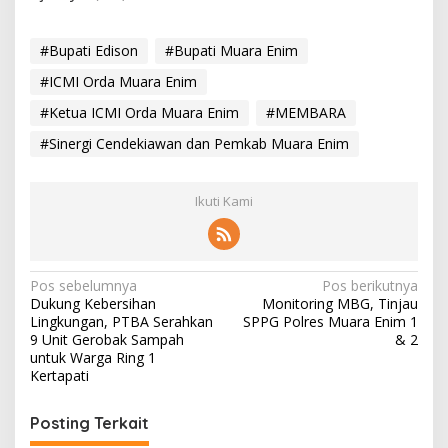
#Bupati Edison
#Bupati Muara Enim
#ICMI Orda Muara Enim
#Ketua ICMI Orda Muara Enim
#MEMBARA
#Sinergi Cendekiawan dan Pemkab Muara Enim
Ikuti Kami
N
Pos sebelumnya
Pos berikutnya
Dukung Kebersihan
Monitoring MBG, Tinjau
a
Lingkungan, PTBA Serahkan
SPPG Polres Muara Enim 1
v
9 Unit Gerobak Sampah
& 2
untuk Warga Ring 1
i
Kertapati
g
Posting Terkait
a