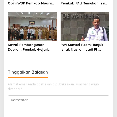
Opini WDP Pemkab Muara
Pemkab PALI Temukan Izin
Enim, Desak Perbaikan Tata
Operasional Belum Kelar
Kelola Keuangan
Kawal Pembangunan
PWI Sumsel Resmi Tunjuk
Daerah, Pemkab-Kejari
Ishak Nasroni Jadi Plt
Muara Enim Teken MoU
Ketua PWI OKU Selatan
Pendampingan Hukum
Tinggalkan Balasan
Alamat email Anda tidak akan dipublikasikan.
Ruas yang wajib
ditandai
*