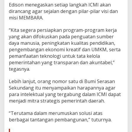
m
Edison menegaskan setiap langkah ICMI akan
e
dirancang agar sejalan dengan pilar-pilar visi dan
r
misi MEMBARA.
i
n
t
“Kita segera persiapkan program-program kerja
a
yang akan difokuskan pada penguatan sumber
h
daya manusia, peningkatan kualitas pendidikan,
W
pengembangan ekonomi kreatif dan UMKM, serta
u
j
pemanfaatan teknologi untuk tata kelola
u
pemerintahan yang transparan dan akuntabel,”
d
tegasnya.
k
a
Lebih lanjut, orang nomor satu di Bumi Serasan
n
V
Sekundang itu menyampaikan harapannya agar
i
para intelektual yang tergabung dalam ICMI dapat
s
menjadi mitra strategis pemerintah daerah.
i
M
“Terutama dalam merumuskan solusi atas
E
M
berbagai tantangan pembangunan,” tuturnya.
B
A