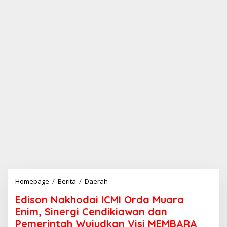
Homepage
/
Berita
/
Daerah
E
d
Edison Nakhodai ICMI Orda Muara
i
s
Enim, Sinergi Cendikiawan dan
o
Pemerintah Wujudkan Visi MEMBARA