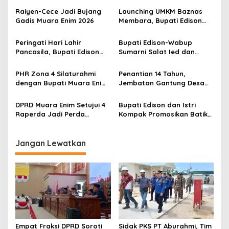
s
Raiyen-Cece Jadi Bujang
Launching UMKM Baznas
i
Gadis Muara Enim 2026
Membara, Bupati Edison
p
Serahkan Bantuan Modal
Usaha kepada 200
Peringati Hari Lahir
Bupati Edison-Wabup
o
Mustahik
Pancasila, Bupati Edison
Sumarni Salat Ied dan
s
Ajak Seluruh Elemen
Tinjau Pemotongan Kurban
Perkokoh Persatuan dan
di Masjid Agung
PHR Zona 4 Silaturahmi
Penantian 14 Tahun,
Kawal Pembangunan
dengan Bupati Muara Enim
Jembatan Gantung Desa
dan Musi Rawas, Perkuat
Siku Diresmikan
Sinergi Dukung Ketahanan
DPRD Muara Enim Setujui 4
Bupati Edison dan Istri
Energi Nasional
Raperda Jadi Perda
Kompak Promosikan Batik
dengan Catatan
Petule di Pesona Wastra
Sumsel 2026
Jangan Lewatkan
Empat Fraksi DPRD Soroti
Sidak PKS PT Aburahmi, Tim