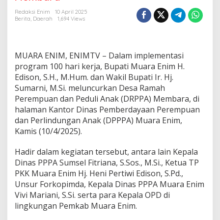
a
m
Redaksi Enim
10 April 2025
1
Berita
,
Daerah
1,694 Views
0
0
H
a
MUARA ENIM, ENIMTV – Dalam implementasi
r
program 100 hari kerja, Bupati Muara Enim H.
i
Edison, S.H., M.Hum. dan Wakil Bupati Ir. Hj.
K
Sumarni, M.Si. meluncurkan Desa Ramah
e
r
Perempuan dan Peduli Anak (DRPPA) Membara, di
j
halaman Kantor Dinas Pemberdayaan Perempuan
a
dan Perlindungan Anak (DPPPA) Muara Enim,
,
Kamis (10/4/2025).
B
u
p
Hadir dalam kegiatan tersebut, antara lain Kepala
a
Dinas PPPA Sumsel Fitriana, S.Sos., M.Si., Ketua TP
t
PKK Muara Enim Hj. Heni Pertiwi Edison, S.Pd.,
i
Unsur Forkopimda, Kepala Dinas PPPA Muara Enim
d
Vivi Mariani, S.Si. serta para Kepala OPD di
a
n
lingkungan Pemkab Muara Enim.
W