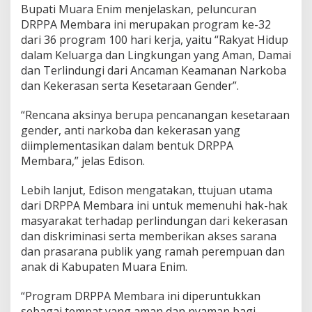
a
Bupati Muara Enim menjelaskan, peluncuran
b
DRPPA Membara ini merupakan program ke-32
u
dari 36 program 100 hari kerja, yaitu “Rakyat Hidup
p
M
dalam Keluarga dan Lingkungan yang Aman, Damai
u
dan Terlindungi dari Ancaman Keamanan Narkoba
a
dan Kekerasan serta Kesetaraan Gender”.
r
a
“Rencana aksinya berupa pencanangan kesetaraan
E
n
gender, anti narkoba dan kekerasan yang
i
diimplementasikan dalam bentuk DRPPA
m
Membara,” jelas Edison.
L
u
Lebih lanjut, Edison mengatakan, ttujuan utama
n
c
dari DRPPA Membara ini untuk memenuhi hak-hak
u
masyarakat terhadap perlindungan dari kekerasan
r
dan diskriminasi serta memberikan akses sarana
k
dan prasarana publik yang ramah perempuan dan
a
n
anak di Kabupaten Muara Enim.
D
R
“Program DRPPA Membara ini diperuntukkan
P
sebagai tempat yang aman dan nyaman bagi