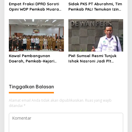
Empat Fraksi DPRD Soroti
Sidak PKS PT Aburahmi, Tim
Opini WDP Pemkab Muara
Pemkab PALI Temukan Izin
Enim, Desak Perbaikan Tata
Operasional Belum Kelar
Kelola Keuangan
Kawal Pembangunan
PWI Sumsel Resmi Tunjuk
Daerah, Pemkab-Kejari
Ishak Nasroni Jadi Plt
Muara Enim Teken MoU
Ketua PWI OKU Selatan
Pendampingan Hukum
Tinggalkan Balasan
Alamat email Anda tidak akan dipublikasikan.
Ruas yang wajib
ditandai
*