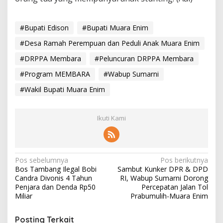
#Bupati Edison
#Bupati Muara Enim
#Desa Ramah Perempuan dan Peduli Anak Muara Enim
#DRPPA Membara
#Peluncuran DRPPA Membara
#Program MEMBARA
#Wabup Sumarni
#Wakil Bupati Muara Enim
Ikuti Kami
N
Pos sebelumnya
Pos berikutnya
Bos Tambang Ilegal Bobi
Sambut Kunker DPR & DPD
a
Candra Divonis 4 Tahun
RI, Wabup Sumarni Dorong
v
Penjara dan Denda Rp50
Percepatan Jalan Tol
Miliar
Prabumulih-Muara Enim
i
g
Posting Terkait