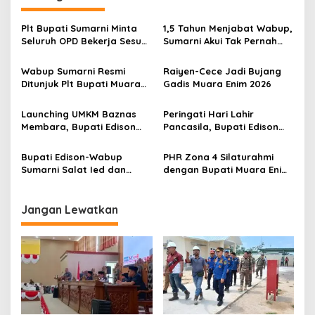
a
s
Plt Bupati Sumarni Minta
1,5 Tahun Menjabat Wabup,
Seluruh OPD Bekerja Sesuai
Sumarni Akui Tak Pernah
i
Aturan
Dilibatkan Soal Anggaran
p
Wabup Sumarni Resmi
Raiyen-Cece Jadi Bujang
Ditunjuk Plt Bupati Muara
Gadis Muara Enim 2026
o
Enim
s
Launching UMKM Baznas
Peringati Hari Lahir
Membara, Bupati Edison
Pancasila, Bupati Edison
Serahkan Bantuan Modal
Ajak Seluruh Elemen
Usaha kepada 200
Perkokoh Persatuan dan
Bupati Edison-Wabup
PHR Zona 4 Silaturahmi
Mustahik
Kawal Pembangunan
Sumarni Salat Ied dan
dengan Bupati Muara Enim
Tinjau Pemotongan Kurban
dan Musi Rawas, Perkuat
di Masjid Agung
Sinergi Dukung Ketahanan
Energi Nasional
Jangan Lewatkan