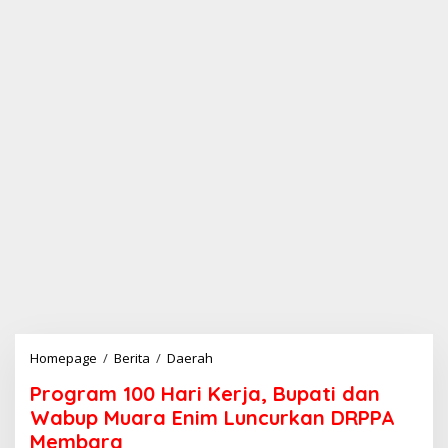
Homepage
/
Berita
/
Daerah
P
r
Program 100 Hari Kerja, Bupati dan
o
g
Wabup Muara Enim Luncurkan DRPPA
r
Membara