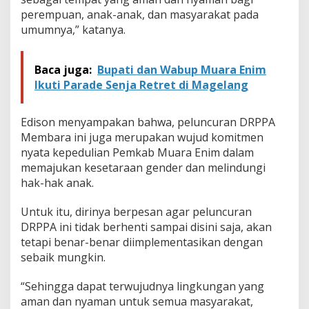
P
perempuan, anak-anak, dan masyarakat pada
A
M
umumnya,” katanya.
e
m
b
Baca juga:
Bupati dan Wabup Muara Enim
a
Ikuti Parade Senja Retret di Magelang
r
a
Edison menyampakan bahwa, peluncuran DRPPA
Membara ini juga merupakan wujud komitmen
nyata kepedulian Pemkab Muara Enim dalam
memajukan kesetaraan gender dan melindungi
hak-hak anak.
Untuk itu, dirinya berpesan agar peluncuran
DRPPA ini tidak berhenti sampai disini saja, akan
tetapi benar-benar diimplementasikan dengan
sebaik mungkin.
“Sehingga dapat terwujudnya lingkungan yang
aman dan nyaman untuk semua masyarakat,