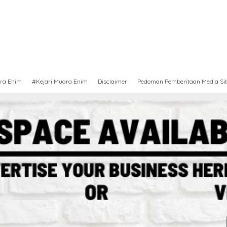
ra Enim
#Kejari Muara Enim
Disclaimer
Pedoman Pemberitaan Media Si