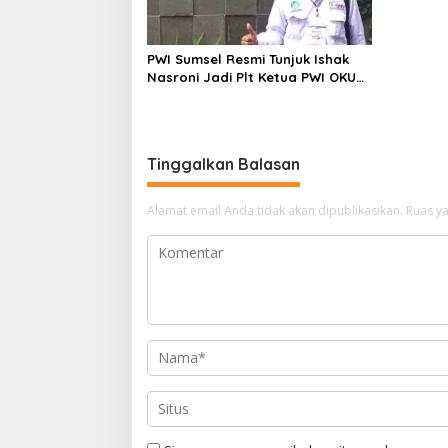
PWI Sumsel Resmi Tunjuk Ishak
Nasroni Jadi Plt Ketua PWI OKU
Selatan
Tinggalkan Balasan
Alamat email Anda tidak akan dipublikasikan.
Ruas ya