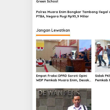
s
Green School
Polres Muara Enim Bongkar Tambang Ilegal d
PTBA, Negara Rugi Rp95,9 Miliar
Jangan Lewatkan
Empat Fraksi DPRD Soroti Opini
Sidak PK
WDP Pemkab Muara Enim, Desak
Pemkab P
Perbaikan Tata Kelola Keuangan
Operasio