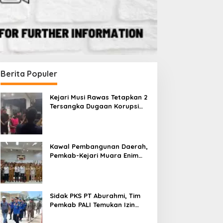
Berita Populer
Kejari Musi Rawas Tetapkan 2
Tersangka Dugaan Korupsi
Dana PSR, Selamatkan Uang
Negara Rp1,26 Miliar
Kawal Pembangunan Daerah,
Pemkab-Kejari Muara Enim
Teken MoU Pendampingan
Hukum
Sidak PKS PT Aburahmi, Tim
Pemkab PALI Temukan Izin
Operasional Belum Kelar