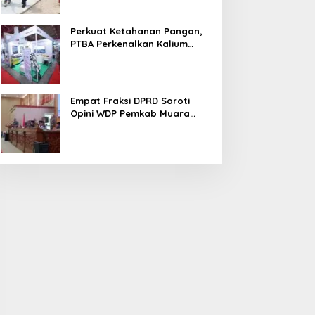
Perkuat Ketahanan Pangan,
PTBA Perkenalkan Kalium
Humat ‘BA Grow’ di
Inagritech 2026
Empat Fraksi DPRD Soroti
Opini WDP Pemkab Muara
Enim, Desak Perbaikan Tata
Kelola Keuangan