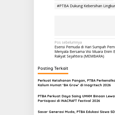
R
#PTBA Dukung Kebersihan Lingku
i
n
g
1
K
e
r
t
N
Pos sebelumnya
a
Esensi Pemuda di Hari Sumpah Pem
a
p
Menyala Bersama Visi Muara Enim B
a
v
Rakyat Sejahtera (MEMBARA)
t
i
i
Posting Terkait
g
a
Perkuat Ketahanan Pangan, PTBA Perkenalk
s
Kalium Humat ‘BA Grow’ di Inagritech 2026
i
PTBA Perkuat Daya Saing UMKM Binaan Lewa
p
Partisipasi di INACRAFT Festival 2026
o
Sasar Generasi Muda, PTBA Edukasi Siswa SD