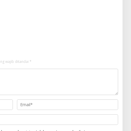
ng wajib ditandai
*