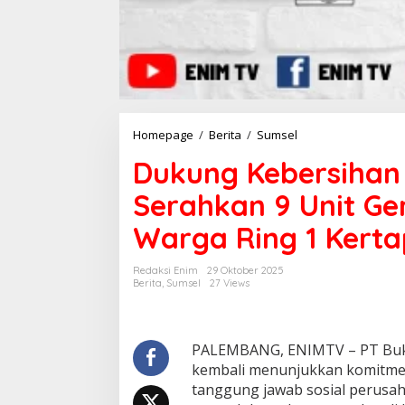
Homepage
/
Berita
/
Sumsel
D
u
Dukung Kebersihan
k
u
Serahkan 9 Unit G
n
g
Warga Ring 1 Kerta
K
e
b
Redaksi Enim
29 Oktober 2025
e
Berita
,
Sumsel
27 Views
r
s
i
h
PALEMBANG, ENIMTV – PT Bukit
a
kembali menunjukkan komitme
n
tanggung jawab sosial perusa
L