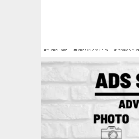
#Muara Enim
#Polres Muara Enim
#Pemkab Mua