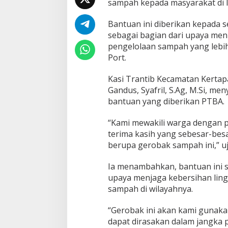
sampah kepada masyarakat di l
i
n
g
Bantuan ini diberikan kepada s
k
sebagai bagian dari upaya me
u
pengelolaan sampah yang lebih
n
Port.
g
a
n
Kasi Trantib Kecamatan Kertapa
,
Gandus, Syafril, S.Ag, M.Si, me
P
bantuan yang diberikan PTBA.
T
B
“Kami mewakili warga dengan 
A
S
terima kasih yang sebesar-bes
e
berupa gerobak sampah ini,” uj
r
a
Ia menambahkan, bantuan ini 
h
upaya menjaga kebersihan lin
k
a
sampah di wilayahnya.
n
9
“Gerobak ini akan kami gunakan
U
dapat dirasakan dalam jangka 
n