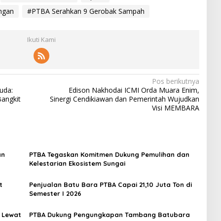
ngan
#PTBA Serahkan 9 Gerobak Sampah
Ikuti Kami
Pos berikutnya
uda:
Edison Nakhodai ICMI Orda Muara Enim,
angkit
Sinergi Cendikiawan dan Pemerintah Wujudkan
Visi MEMBARA
an
PTBA Tegaskan Komitmen Dukung Pemulihan dan
Kelestarian Ekosistem Sungai
t
Penjualan Batu Bara PTBA Capai 21,10 Juta Ton di
Semester I 2026
 Lewat
PTBA Dukung Pengungkapan Tambang Batubara