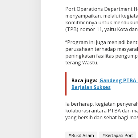
i
Port Operations Department He
t
G
menyampaikan, melalui kegiata
e
komitmennya untuk mendukun
r
(TPB) nomor 11, yaitu Kota da
o
b
“Program ini juga menjadi ben
a
k
perusahaan terhadap masyarak
S
peningkatan fasilitas pengum
a
terang Wastu.
m
p
a
Baca juga:
Gandeng PTBA 
h
u
Berjalan Sukses
n
t
u
Ia berharap, kegiatan penyer
k
kolaborasi antara PTBA dan ma
W
yang bersih dan sehat bagi ma
a
r
g
#Bukit Asam
#Kertapati Port
a