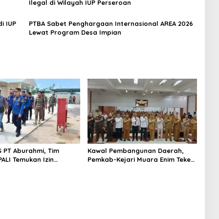
Ilegal di Wilayah IUP Perseroan
i IUP
PTBA Sabet Penghargaan Internasional AREA 2026
Lewat Program Desa Impian
S PT Aburahmi, Tim
Kawal Pembangunan Daerah,
ALI Temukan Izin
Pemkab-Kejari Muara Enim Teken
nal Belum Kelar
MoU Pendampingan Hukum