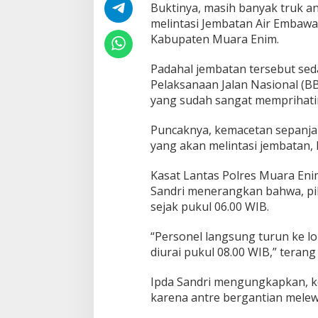
a
Buktinya, masih banyak truk a
r
melintasi Jembatan Air Embawa
a
Kabupaten Muara Enim.
B
e
Padahal jembatan tersebut sed
r
u
Pelaksanaan Jalan Nasional (B
l
yang sudah sangat memprihati
a
h
Puncaknya, kemacetan sepanjang
,
yang akan melintasi jembatan,
J
e
m
Kasat Lantas Polres Muara Eni
b
Sandri menerangkan bahwa, pi
a
sejak pukul 06.00 WIB.
t
a
“Personel langsung turun ke lok
n
A
diurai pukul 08.00 WIB,” terang
i
r
Ipda Sandri mengungkapkan, ke
E
karena antre bergantian melew
m
b