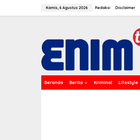
L
e
Kamis, 6 Agustus 2026
Redaksi
Disclaimer
w
a
t
i
k
e
k
o
n
t
e
n
Beranda
Berita
Kriminal
Lifestyle