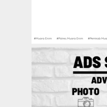
#Muara Enim
#Polres Muara Enim
#Pemkab Mua