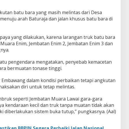
kutan batu bara yang masih melintas dari Desa
menuju arah Baturaja dan jalan khusus batu bara di
paya yang dilakukan, karena larangan truk batu bara
a Muara Enim, Jembatan Enim 2, Jembatan Enim 3 dan
nya.
h satu pengendara mengatakan, penyebab kemacetan
ara bermuatan tonase tinggi.
 Air Embawang dalam kondisi perbaikan tetapi angkutan
aksakan diri untuk tetap melintas.
mbruk seperti Jembatan Muara Lawai gara-gara
ya kendaraan kecil dan truk tanpa muatan tidak akan
i diberlakukan sistem buka tutup,” pungkasnya. (Aal)
astikan BBPJN Segera Perbaiki Jalan Nasional