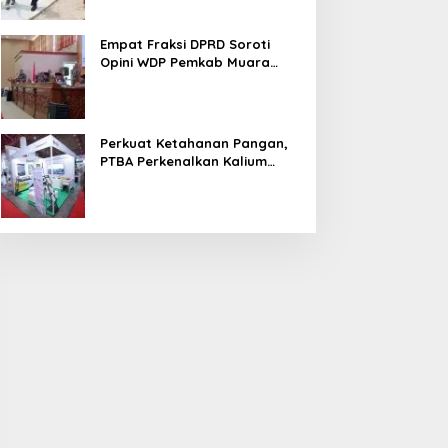
Empat Fraksi DPRD Soroti
Opini WDP Pemkab Muara
Enim, Desak Perbaikan Tata
Kelola Keuangan
Perkuat Ketahanan Pangan,
PTBA Perkenalkan Kalium
Humat ‘BA Grow’ di
Inagritech 2026