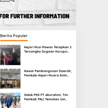
Berita Populer
Kejari Musi Rawas Tetapkan 2
Tersangka Dugaan Korupsi
Dana PSR, Selamatkan Uang
Negara Rp1,26 Miliar
Kawal Pembangunan Daerah,
Pemkab-Kejari Muara Enim
Teken MoU Pendampingan
Hukum
Sidak PKS PT Aburahmi, Tim
Pemkab PALI Temukan Izin
Operasional Belum Kelar