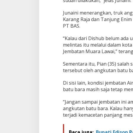
sudah dilakukan,” jelas Junaini.
Junaini menerangkan, truk ang
Karang Raja dan Tanjung Enim 
PT BAS.
“Kalau dari Dishub belum ada u
melintas itu melalui dalam kot
Jembatan Muara Lawai,” terang
Sementara itu, Pian (35) sala
tersebut oleh angkutan batu b
Di sisi lain, kondisi jembatan
batu bara masih saja tetap mem
“Jangan sampai jembatan ini a
angkutan batu bara. Kalau han
terjadi kemacetan panjang mesk
Baca juga:
Bupati Edison P