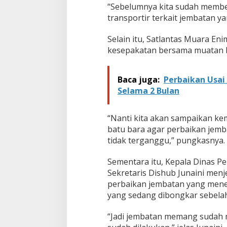
a
“Sebelumnya kita sudah member
w
transportir terkait jembatan y
a
n
Selain itu, Satlantas Muara E
g
kesepakatan bersama muatan ba
T
e
r
a
Baca juga:
Perbaikan Usai
n
Selama 2 Bulan
c
a
m
“Nanti kita akan sampaikan ke
A
batu bara agar perbaikan jemba
m
tidak terganggu,” pungkasnya.
b
r
u
Sementara itu, Kepala Dinas P
k
Sekretaris Dishub Junaini menj
perbaikan jembatan yang mener
yang sedang dibongkar sebelah
“Jadi jembatan memang sudah mul