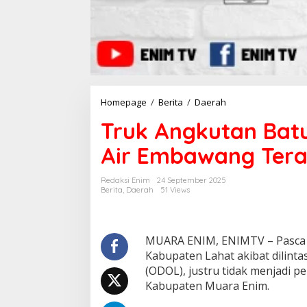
Homepage
/
Berita
/
Daerah
T
r
Truk Angkutan Bat
u
k
Air Embawang Ter
A
n
g
Redaksi Enim
24 September 2025
k
Berita
,
Daerah
51 Views
u
t
a
n
MUARA ENIM, ENIMTV – Pasca 
B
Kabupaten Lahat akibat dilinta
a
(ODOL), justru tidak menjadi p
t
Kabupaten Muara Enim.
u
B