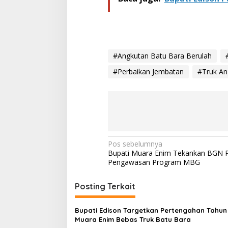
#Angkutan Batu Bara Berulah
#Perbaikan Jembatan
#Truk An
N
Pos sebelumnya
Bupati Muara Enim Tekankan BGN P
a
Pengawasan Program MBG
v
i
Posting Terkait
g
Bupati Edison Targetkan Pertengahan Tahun
a
Muara Enim Bebas Truk Batu Bara