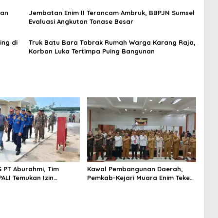
kan
Jembatan Enim II Terancam Ambruk, BBPJN Sumsel
Evaluasi Angkutan Tonase Besar
ing di
Truk Batu Bara Tabrak Rumah Warga Karang Raja,
Korban Luka Tertimpa Puing Bangunan
S PT Aburahmi, Tim
Kawal Pembangunan Daerah,
ALI Temukan Izin
Pemkab-Kejari Muara Enim Teken
nal Belum Kelar
MoU Pendampingan Hukum