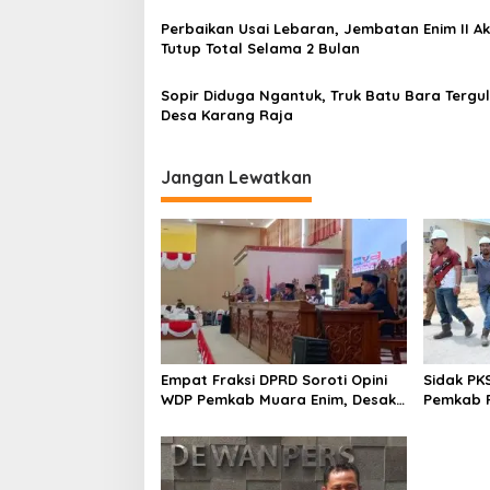
s
Perbaikan Usai Lebaran, Jembatan Enim II A
i
Tutup Total Selama 2 Bulan
p
o
Sopir Diduga Ngantuk, Truk Batu Bara Tergul
Desa Karang Raja
s
Jangan Lewatkan
Empat Fraksi DPRD Soroti Opini
Sidak PK
WDP Pemkab Muara Enim, Desak
Pemkab P
Perbaikan Tata Kelola Keuangan
Operasio