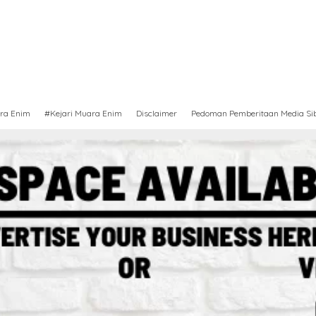
ra Enim
#Kejari Muara Enim
Disclaimer
Pedoman Pemberitaan Media Si