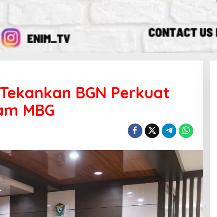
 Tekankan BGN Perkuat
ram MBG