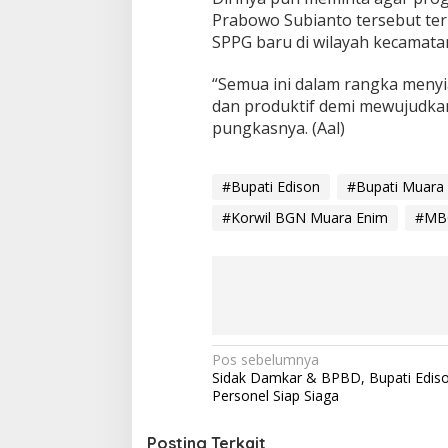
Prabowo Subianto tersebut t
SPPG baru di wilayah kecamat
“Semua ini dalam rangka menyi
dan produktif demi mewujudka
pungkasnya. (Aal)
#Bupati Edison
#Bupati Muara
#Korwil BGN Muara Enim
#MBG
N
Pos sebelumnya
Sidak Damkar & BPBD, Bupati Ediso
a
Personel Siap Siaga
v
Posting Terkait