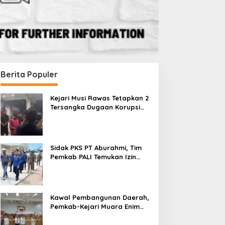
Berita Populer
Kejari Musi Rawas Tetapkan 2
Tersangka Dugaan Korupsi
Dana PSR, Selamatkan Uang
Negara Rp1,26 Miliar
Sidak PKS PT Aburahmi, Tim
Pemkab PALI Temukan Izin
Operasional Belum Kelar
Kawal Pembangunan Daerah,
Pemkab-Kejari Muara Enim
Teken MoU Pendampingan
Hukum