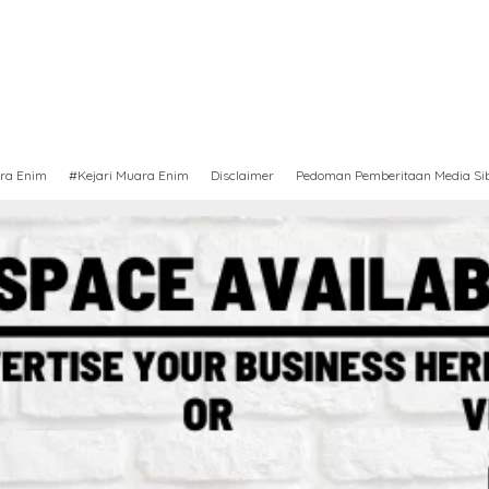
ra Enim
#Kejari Muara Enim
Disclaimer
Pedoman Pemberitaan Media Si