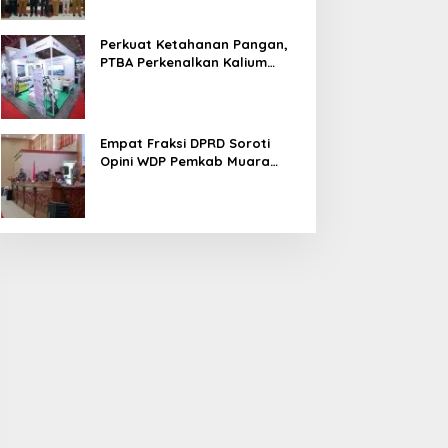
Perkuat Ketahanan Pangan,
PTBA Perkenalkan Kalium
Humat ‘BA Grow’ di
Inagritech 2026
Empat Fraksi DPRD Soroti
Opini WDP Pemkab Muara
Enim, Desak Perbaikan Tata
Kelola Keuangan