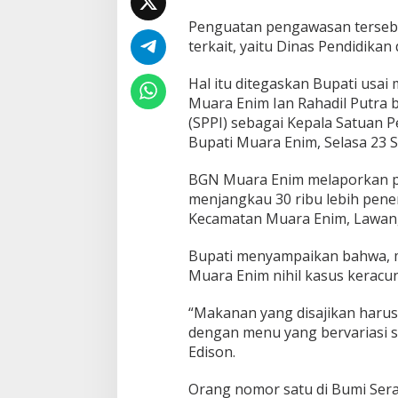
n
P
Penguatan pengawasan tersebu
r
terkait, yaitu Dinas Pendidika
o
g
Hal itu ditegaskan Bupati usai
r
Muara Enim Ian Rahadil Putra
a
m
(SPPI) sebagai Kepala Satuan 
M
Bupati Muara Enim, Selasa 23 
B
G
BGN Muara Enim melaporkan p
menjangkau 30 ribu lebih pener
Kecamatan Muara Enim, Lawang
Bupati menyampaikan bahwa, 
Muara Enim nihil kasus keracu
“Makanan yang disajikan haru
dengan menu yang bervariasi s
Edison.
Orang nomor satu di Bumi Sera