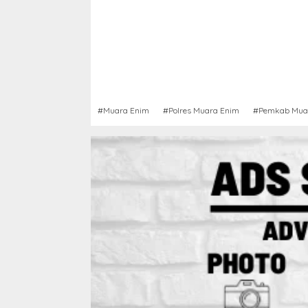
#Muara Enim
#Polres Muara Enim
#Pemkab Mua