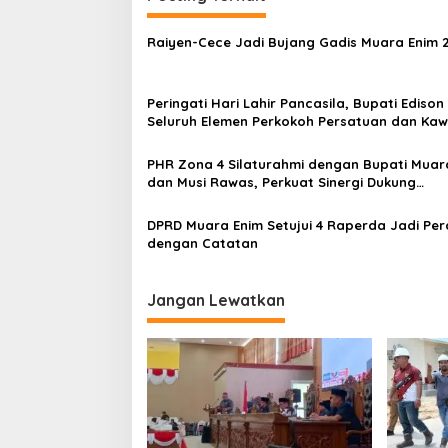
i
g
Raiyen-Cece Jadi Bujang Gadis Muara Enim 
a
s
Peringati Hari Lahir Pancasila, Bupati Edison
i
Seluruh Elemen Perkokoh Persatuan dan Kaw
p
Pembangunan
o
PHR Zona 4 Silaturahmi dengan Bupati Muar
dan Musi Rawas, Perkuat Sinergi Dukung
s
Ketahanan Energi Nasional
DPRD Muara Enim Setujui 4 Raperda Jadi Pe
dengan Catatan
Jangan Lewatkan