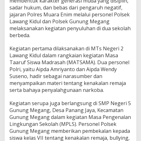
membentuk karakter generasi muda yang disiplin,
n
c
sadar hukum, dan bebas dari pengaruh negatif,
a
jajaran Polres Muara Enim melalui personel Polsek
r
Lawang Kidul dan Polsek Gunung Megang
k
melaksanakan kegiatan penyuluhan di dua sekolah
a
berbeda.
n
P
e
Kegiatan pertama dilaksanakan di MTs Negeri 2
n
Lawang Kidul dalam rangkaian kegiatan Masa
y
Taaruf Siswa Madrasah (MATSAMA). Dua personel
u
Polri, yaitu Aipda Amriyanto dan Aipda Wendy
l
u
Suseno, hadir sebagai narasumber dan
h
menyampaikan materi tentang kenakalan remaja
a
serta bahaya penyalahgunaan narkoba.
n
K
Kegiatan serupa juga berlangsung di SMP Negeri 5
e
n
Gunung Megang, Desa Panang Jaya, Kecamatan
a
Gunung Megang dalam kegiatan Masa Pengenalan
k
Lingkungan Sekolah (MPLS). Personel Polsek
a
Gunung Megang memberikan pembekalan kepada
l
a
siswa kelas VII tentang kenakalan remaja, bullying,