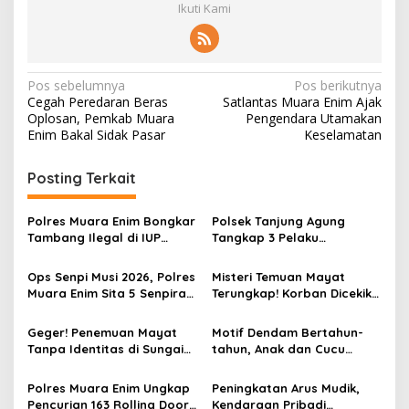
Ikuti Kami
N
Pos sebelumnya
Pos berikutnya
Cegah Peredaran Beras
Satlantas Muara Enim Ajak
a
Oplosan, Pemkab Muara
Pengendara Utamakan
v
Enim Bakal Sidak Pasar
Keselamatan
i
Posting Terkait
g
a
Polres Muara Enim Bongkar
Polsek Tanjung Agung
s
Tambang Ilegal di IUP
Tangkap 3 Pelaku
PTBA, Negara Rugi Rp95,9
Pemalakan Sopir Truk Viral,
i
Miliar
Satu Masih DPO
Ops Senpi Musi 2026, Polres
Misteri Temuan Mayat
p
Muara Enim Sita 5 Senpira
Terungkap! Korban Dicekik
dan 71 Amunisi dari 3
Mantan Pacar Hingga
o
Tersangka
Tewas, Jasad Dibakar dan
Geger! Penemuan Mayat
Motif Dendam Bertahun-
s
Dibuang ke Sungai Enim
Tanpa Identitas di Sungai
tahun, Anak dan Cucu
Enim Desa Karang Raja
Bunuh Nenek
Polres Muara Enim Ungkap
Peningkatan Arus Mudik,
Pencurian 163 Rolling Door
Kendaraan Pribadi