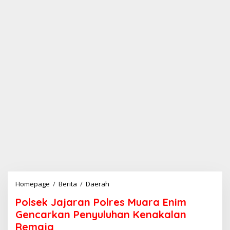
Homepage
/
Berita
/
Daerah
P
o
Polsek Jajaran Polres Muara Enim
l
s
Gencarkan Penyuluhan Kenakalan
e
Remaja