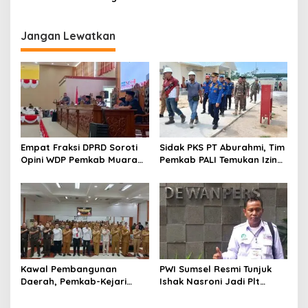
dan 24 Pintu Toilet, 2 Pelaku
Dominasi Lalin Dalam Kota
DPO
Muara Enim
Jangan Lewatkan
Empat Fraksi DPRD Soroti
Sidak PKS PT Aburahmi, Tim
Opini WDP Pemkab Muara
Pemkab PALI Temukan Izin
Enim, Desak Perbaikan Tata
Operasional Belum Kelar
Kelola Keuangan
Kawal Pembangunan
PWI Sumsel Resmi Tunjuk
Daerah, Pemkab-Kejari
Ishak Nasroni Jadi Plt
Muara Enim Teken MoU
Ketua PWI OKU Selatan
Pendampingan Hukum