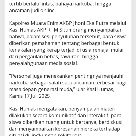
n
tertib berlalu lintas, bahaya narkoba, hingga
R
ancaman judi online.
e
m
Kapolres Muara Enim AKBP Jhoni Eka Putra melalui
a
j
Kasi Humas AKP RTM Situmorang menyampaikan
a
bahwa, dalam sesi penyuluhan tersebut, para siswa
diberikan pemahaman tentang berbagai bentuk
kenakalan yang kerap terjadi di usia remaja, mulai
dari pergaulan bebas, tawuran, hingga
penyalahgunaan media sosial.
“Personel juga menekankan pentingnya menjauhi
narkoba sebagai salah satu ancaman terbesar bagi
masa depan generasi muda,” ujar Kasi Humas,
Kamis 17 Juli 2025.
Kasi Humas mengatakan, penyampaian materi
dilakukan secara komunikatif dan interaktif, para
siswa diberikan ruang untuk bertanya, berdiskusi,
dan menyampaikan keresahan mereka terhadap
situasi di lingkungan sekitarnya.