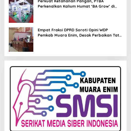
Perkuat Ketahanan Pangan, PTBA
Perkenalkan Kalium Humat ‘BA Grow’ di
Inagritech 2026
Empat Fraksi DPRD Soroti Opini WDP
Pemkab Muara Enim, Desak Perbaikan Tata
Kelola Keuangan