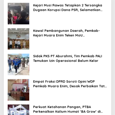
Kejari Musi Rawas Tetapkan 2 Tersangka
Dugaan Korupsi Dana PSR, Selamatkan
Uang Negara Rp1,26 Miliar
Kawal Pembangunan Daerah, Pemkab-
Kejari Muara Enim Teken MoU
Pendampingan Hukum
Sidak PKS PT Aburahmi, Tim Pemkab PALI
Temukan Izin Operasional Belum Kelar
Empat Fraksi DPRD Soroti Opini WDP
Pemkab Muara Enim, Desak Perbaikan Tata
Kelola Keuangan
Perkuat Ketahanan Pangan, PTBA
Perkenalkan Kalium Humat ‘BA Grow’ di