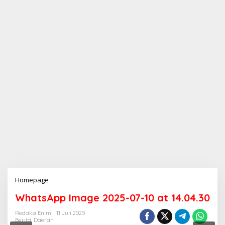
Homepage
L
a
WhatsApp Image 2025-07-10 at 14.04.30
m
p
Redaksi Enim
11 Juli 2025
i
Berita
,
Daerah