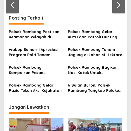
r
a
n
Posting Terkait
Polsek Rambang Pastikan
Polsek Rambang Gelar
Keamanan Wilayah di
KRYD dan Patroli Hunting
Malam Akhir Pekan
Wabup Sumarni Apresiasi
Polsek Rambang Tanam
Program Polri Tanam
Jagung di Lahan 41 Hektare
Jagung
Polsek Rambang
Polsek Rambang Bagikan
Sampaikan Pesan
Nasi Kotak Untuk
Kamtibmas Larangan
Masyarakat dan Pengguna
Karhutla dan Musik Remix
Jalan
Polsek Rambang Gelar
6 Bulan Buron, Polsek
Razia Tekan Aksi Kejahatan
Rambang Tangkap Pelaku
Pencurian Kambing Betina
Jangan Lewatkan