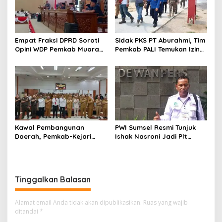
Empat Fraksi DPRD Soroti
Sidak PKS PT Aburahmi, Tim
Opini WDP Pemkab Muara
Pemkab PALI Temukan Izin
Enim, Desak Perbaikan Tata
Operasional Belum Kelar
Kelola Keuangan
Kawal Pembangunan
PWI Sumsel Resmi Tunjuk
Daerah, Pemkab-Kejari
Ishak Nasroni Jadi Plt
Muara Enim Teken MoU
Ketua PWI OKU Selatan
Pendampingan Hukum
Tinggalkan Balasan
Alamat email Anda tidak akan dipublikasikan.
Ruas yang wajib
ditandai
*