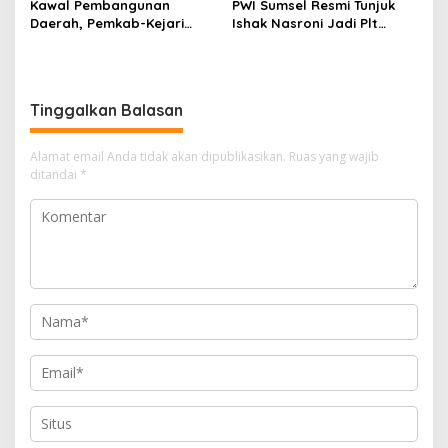
Kawal Pembangunan
PWI Sumsel Resmi Tunjuk
Daerah, Pemkab-Kejari
Ishak Nasroni Jadi Plt
Muara Enim Teken MoU
Ketua PWI OKU Selatan
Pendampingan Hukum
Tinggalkan Balasan
Alamat email Anda tidak akan dipublikasikan.
Ruas yang wajib
ditandai
*