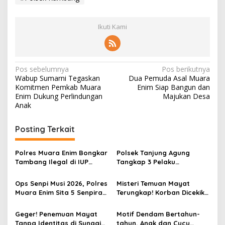
Ikuti Kami
N
Pos sebelumnya
Pos berikutnya
Wabup Sumarni Tegaskan
Dua Pemuda Asal Muara
a
Komitmen Pemkab Muara
Enim Siap Bangun dan
v
Enim Dukung Perlindungan
Majukan Desa
Anak
i
g
Posting Terkait
a
s
Polres Muara Enim Bongkar
Polsek Tanjung Agung
Tambang Ilegal di IUP
Tangkap 3 Pelaku
i
PTBA, Negara Rugi Rp95,9
Pemalakan Sopir Truk Viral,
p
Miliar
Satu Masih DPO
Ops Senpi Musi 2026, Polres
Misteri Temuan Mayat
Muara Enim Sita 5 Senpira
Terungkap! Korban Dicekik
o
dan 71 Amunisi dari 3
Mantan Pacar Hingga
s
Tersangka
Tewas, Jasad Dibakar dan
Geger! Penemuan Mayat
Motif Dendam Bertahun-
Dibuang ke Sungai Enim
Tanpa Identitas di Sungai
tahun, Anak dan Cucu