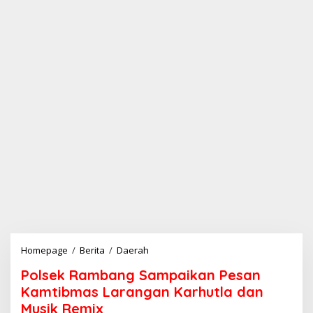
Homepage
/
Berita
/
Daerah
P
o
Polsek Rambang Sampaikan Pesan
l
s
Kamtibmas Larangan Karhutla dan
e
Musik Remix