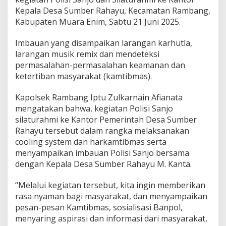
t
Kepala Desa Sumber Rahayu, Kecamatan Rambang,
i
b
Kabupaten Muara Enim, Sabtu 21 Juni 2025.
m
a
Imbauan yang disampaikan larangan karhutla,
s
larangan musik remix dan mendeteksi
L
permasalahan-permasalahan keamanan dan
a
r
ketertiban masyarakat (kamtibmas).
a
n
Kapolsek Rambang Iptu Zulkarnain Afianata
g
mengatakan bahwa, kegiatan Polisi Sanjo
a
silaturahmi ke Kantor Pemerintah Desa Sumber
n
K
Rahayu tersebut dalam rangka melaksanakan
a
cooling system dan harkamtibmas serta
r
menyampaikan imbauan Polisi Sanjo bersama
h
dengan Kepala Desa Sumber Rahayu M. Kanta.
u
t
l
“Melalui kegiatan tersebut, kita ingin memberikan
a
rasa nyaman bagi masyarakat, dan menyampaikan
d
pesan-pesan Kamtibmas, sosialisasi Banpol,
a
menyaring aspirasi dan informasi dari masyarakat,
n