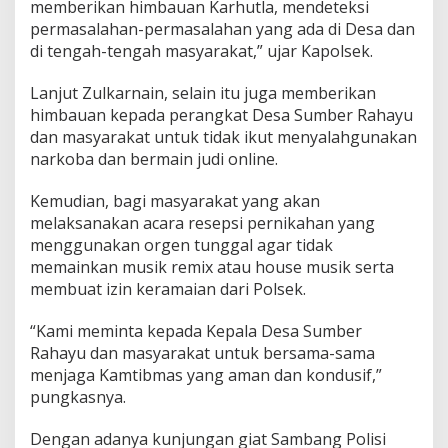
M
memberikan himbauan Karhutla, mendeteksi
u
permasalahan-permasalahan yang ada di Desa dan
s
di tengah-tengah masyarakat,” ujar Kapolsek.
i
k
Lanjut Zulkarnain, selain itu juga memberikan
R
e
himbauan kepada perangkat Desa Sumber Rahayu
m
dan masyarakat untuk tidak ikut menyalahgunakan
i
narkoba dan bermain judi online.
x
Kemudian, bagi masyarakat yang akan
melaksanakan acara resepsi pernikahan yang
menggunakan orgen tunggal agar tidak
memainkan musik remix atau house musik serta
membuat izin keramaian dari Polsek.
“Kami meminta kepada Kepala Desa Sumber
Rahayu dan masyarakat untuk bersama-sama
menjaga Kamtibmas yang aman dan kondusif,”
pungkasnya.
Dengan adanya kunjungan giat Sambang Polisi