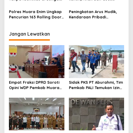
Enim Desa Karang Raja
Bunuh Nenek
Polres Muara Enim Ungkap
Peningkatan Arus Mudik,
Pencurian 163 Rolling Door
Kendaraan Pribadi
dan 24 Pintu Toilet, 2 Pelaku
Dominasi Lalin Dalam Kota
DPO
Muara Enim
Jangan Lewatkan
Empat Fraksi DPRD Soroti
Sidak PKS PT Aburahmi, Tim
Opini WDP Pemkab Muara
Pemkab PALI Temukan Izin
Enim, Desak Perbaikan Tata
Operasional Belum Kelar
Kelola Keuangan