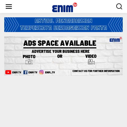
L
e
w
a
t
i
k
e
k
o
n
t
e
n