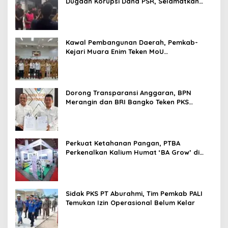
Dugaan Korupsi Dana PSR, Selamatkan
Uang Negara Rp1,26 Miliar
Kawal Pembangunan Daerah, Pemkab-
Kejari Muara Enim Teken MoU
Pendampingan Hukum
Dorong Transparansi Anggaran, BPN
Merangin dan BRI Bangko Teken PKS
Penerbitan KKP
Perkuat Ketahanan Pangan, PTBA
Perkenalkan Kalium Humat ‘BA Grow’ di
Inagritech 2026
Sidak PKS PT Aburahmi, Tim Pemkab PALI
Temukan Izin Operasional Belum Kelar