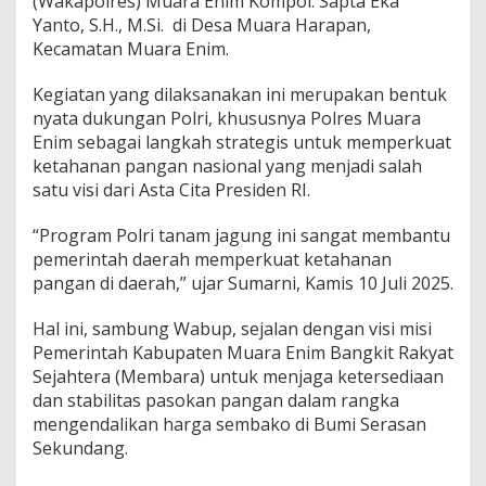
(Wakapolres) Muara Enim Kompol. Sapta Eka
i
Yanto, S.H., M.Si. di Desa Muara Harapan,
T
a
Kecamatan Muara Enim.
n
a
Kegiatan yang dilaksanakan ini merupakan bentuk
m
nyata dukungan Polri, khususnya Polres Muara
J
Enim sebagai langkah strategis untuk memperkuat
a
g
ketahanan pangan nasional yang menjadi salah
u
satu visi dari Asta Cita Presiden RI.
n
g
“Program Polri tanam jagung ini sangat membantu
pemerintah daerah memperkuat ketahanan
pangan di daerah,” ujar Sumarni, Kamis 10 Juli 2025.
Hal ini, sambung Wabup, sejalan dengan visi misi
Pemerintah Kabupaten Muara Enim Bangkit Rakyat
Sejahtera (Membara) untuk menjaga ketersediaan
dan stabilitas pasokan pangan dalam rangka
mengendalikan harga sembako di Bumi Serasan
Sekundang.