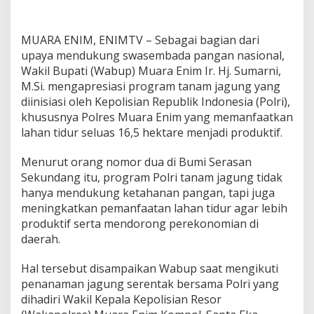
m
a
r
MUARA ENIM, ENIMTV – Sebagai bagian dari
n
i
upaya mendukung swasembada pangan nasional,
A
Wakil Bupati (Wabup) Muara Enim Ir. Hj. Sumarni,
p
M.Si. mengapresiasi program tanam jagung yang
r
diinisiasi oleh Kepolisian Republik Indonesia (Polri),
e
khususnya Polres Muara Enim yang memanfaatkan
s
i
lahan tidur seluas 16,5 hektare menjadi produktif.
a
s
Menurut orang nomor dua di Bumi Serasan
i
Sekundang itu, program Polri tanam jagung tidak
P
hanya mendukung ketahanan pangan, tapi juga
r
o
meningkatkan pemanfaatan lahan tidur agar lebih
g
produktif serta mendorong perekonomian di
r
daerah.
a
m
Hal tersebut disampaikan Wabup saat mengikuti
P
o
penanaman jagung serentak bersama Polri yang
l
dihadiri Wakil Kepala Kepolisian Resor
r