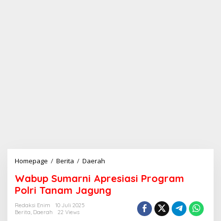
Homepage
/
Berita
/
Daerah
W
a
Wabup Sumarni Apresiasi Program
b
u
Polri Tanam Jagung
p
S
Redaksi Enim
10 Juli 2025
Berita
,
Daerah
22 Views
u