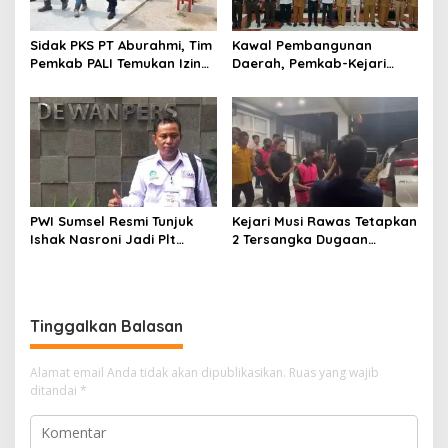
Sidak PKS PT Aburahmi, Tim
Kawal Pembangunan
Pemkab PALI Temukan Izin
Daerah, Pemkab-Kejari
Operasional Belum Kelar
Muara Enim Teken MoU
Pendampingan Hukum
PWI Sumsel Resmi Tunjuk
Kejari Musi Rawas Tetapkan
Ishak Nasroni Jadi Plt
2 Tersangka Dugaan
Ketua PWI OKU Selatan
Korupsi Dana PSR,
Selamatkan Uang Negara
Rp1,26 Miliar
Tinggalkan Balasan
Alamat email Anda tidak akan dipublikasikan.
Ruas yang wajib
ditandai
*