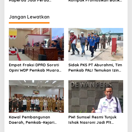
Raperda Jadi Perda
Kompak Promosikan Batik
dengan Catatan
Petule di Pesona Wastra
Sumsel 2026
Jangan Lewatkan
Empat Fraksi DPRD Soroti
Sidak PKS PT Aburahmi, Tim
Opini WDP Pemkab Muara
Pemkab PALI Temukan Izin
Enim, Desak Perbaikan Tata
Operasional Belum Kelar
Kelola Keuangan
Kawal Pembangunan
PWI Sumsel Resmi Tunjuk
Daerah, Pemkab-Kejari
Ishak Nasroni Jadi Plt
Muara Enim Teken MoU
Ketua PWI OKU Selatan