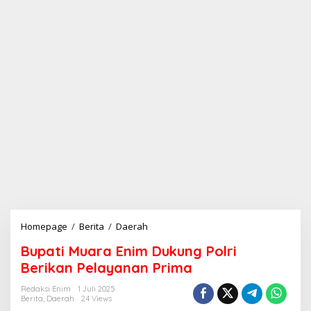
Homepage
/
Berita
/
Daerah
B
u
Bupati Muara Enim Dukung Polri
p
a
Berikan Pelayanan Prima
t
i
Redaksi Enim
1 Juli 2025
Berita
,
Daerah
24 Views
M