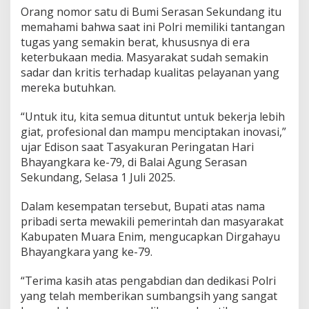
n
Orang nomor satu di Bumi Serasan Sekundang itu
P
memahami bahwa saat ini Polri memiliki tantangan
e
tugas yang semakin berat, khususnya di era
l
a
keterbukaan media. Masyarakat sudah semakin
y
sadar dan kritis terhadap kualitas pelayanan yang
a
mereka butuhkan.
n
a
“Untuk itu, kita semua dituntut untuk bekerja lebih
n
P
giat, profesional dan mampu menciptakan inovasi,”
r
ujar Edison saat Tasyakuran Peringatan Hari
i
Bhayangkara ke-79, di Balai Agung Serasan
m
Sekundang, Selasa 1 Juli 2025.
a
Dalam kesempatan tersebut, Bupati atas nama
pribadi serta mewakili pemerintah dan masyarakat
Kabupaten Muara Enim, mengucapkan Dirgahayu
Bhayangkara yang ke-79.
“Terima kasih atas pengabdian dan dedikasi Polri
yang telah memberikan sumbangsih yang sangat