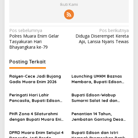
Ikuti Kami
N
Pos sebelumnya
Pos berikutnya
Polres Muara Enim Gelar
Diduga Diserempet Kereta
a
Tasyakuran Hari
Api, Lansia Nyaris Tewas
v
Bhayangkara ke-79
i
Posting Terkait
g
a
Raiyen-Cece Jadi Bujang
Launching UMKM Baznas
s
Gadis Muara Enim 2026
Membara, Bupati Edison
Serahkan Bantuan Modal
i
Usaha kepada 200
Peringati Hari Lahir
Bupati Edison-Wabup
p
Mustahik
Pancasila, Bupati Edison
Sumarni Salat Ied dan
Ajak Seluruh Elemen
Tinjau Pemotongan Kurban
o
Perkokoh Persatuan dan
di Masjid Agung
PHR Zona 4 Silaturahmi
Penantian 14 Tahun,
s
Kawal Pembangunan
dengan Bupati Muara Enim
Jembatan Gantung Desa
dan Musi Rawas, Perkuat
Siku Diresmikan
Sinergi Dukung Ketahanan
DPRD Muara Enim Setujui 4
Bupati Edison dan Istri
Energi Nasional