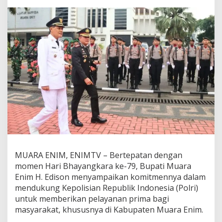
u
a
r
a
E
n
i
m
D
u
k
u
n
g
P
o
l
r
MUARA ENIM, ENIMTV – Bertepatan dengan
i
momen Hari Bhayangkara ke-79, Bupati Muara
B
Enim H. Edison menyampaikan komitmennya dalam
e
mendukung Kepolisian Republik Indonesia (Polri)
r
untuk memberikan pelayanan prima bagi
i
k
masyarakat, khususnya di Kabupaten Muara Enim.
a