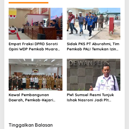
g
a
s
i
p
o
Empat Fraksi DPRD Soroti
Sidak PKS PT Aburahmi, Tim
s
Opini WDP Pemkab Muara
Pemkab PALI Temukan Izin
Enim, Desak Perbaikan Tata
Operasional Belum Kelar
Kelola Keuangan
Kawal Pembangunan
PWI Sumsel Resmi Tunjuk
Daerah, Pemkab-Kejari
Ishak Nasroni Jadi Plt
Muara Enim Teken MoU
Ketua PWI OKU Selatan
Pendampingan Hukum
Tinggalkan Balasan