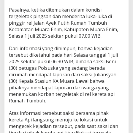
i
a
Pasalnya, ketika ditemukan dalam kondisi
N
tergeletak pingsan dan menderita luka-luka di
y
a
pinggir rel Jalan Ayek Putih Rumah Tumbuh
r
Kecamatan Muara Enim, Kabupaten Muara Enim,
i
Selasa 1 Juli 2025 sekitar pukul 07.00 WIB.
s
T
Dari informasi yang dihimpun, bahwa kejadian
e
w
tersebut diketahui pada hari Selasa tanggal 1 juli
a
2025 sekitar pukul 06.30 WIB, dimana saksi Beni
s
(30) petugas Polsuska yang sedang berada
dirumah mendapat laporan dari saksi Juliansyah
(30) Kepala Stasiun KA Muara Lawai bahwa
pihaknya mendapat laporan dari warga yang
menemukan korban tergeletak di rel kereta api
Rumah Tumbuh.
Atas informasi tersebut saksi bersama pihak
kereta Api langsung menuju ke lokasi untuk
mengecek kejadian tersebut, pada saat saksi dan
tim dari pihak kereta api tiba dilokasi ternyata