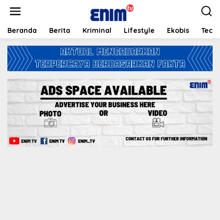
L
e
w
a
Beranda
Berita
Kriminal
Lifestyle
Ekobis
Tech
t
i
k
e
k
o
n
t
e
n