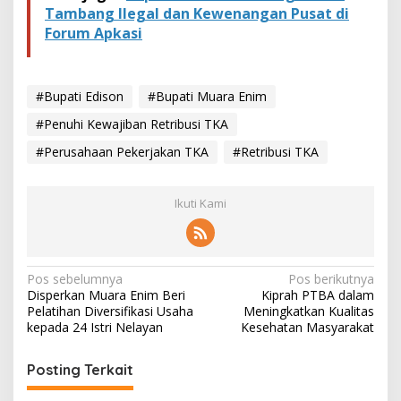
Tambang Ilegal dan Kewenangan Pusat di
Forum Apkasi
#Bupati Edison
#Bupati Muara Enim
#Penuhi Kewajiban Retribusi TKA
#Perusahaan Pekerjakan TKA
#Retribusi TKA
Ikuti Kami
N
Pos sebelumnya
Pos berikutnya
Disperkan Muara Enim Beri
Kiprah PTBA dalam
a
Pelatihan Diversifikasi Usaha
Meningkatkan Kualitas
v
kepada 24 Istri Nelayan
Kesehatan Masyarakat
i
Posting Terkait
g