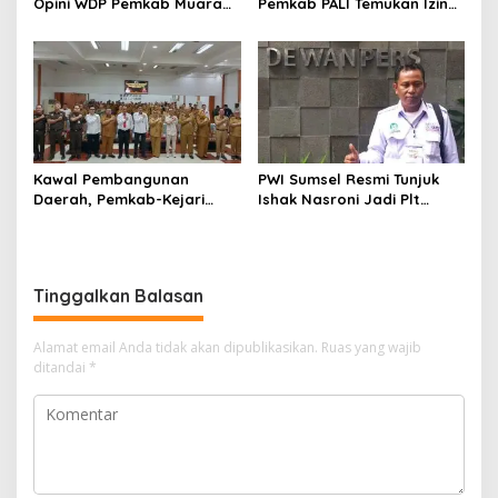
Opini WDP Pemkab Muara
Pemkab PALI Temukan Izin
Enim, Desak Perbaikan Tata
Operasional Belum Kelar
Kelola Keuangan
Kawal Pembangunan
PWI Sumsel Resmi Tunjuk
Daerah, Pemkab-Kejari
Ishak Nasroni Jadi Plt
Muara Enim Teken MoU
Ketua PWI OKU Selatan
Pendampingan Hukum
Tinggalkan Balasan
Alamat email Anda tidak akan dipublikasikan.
Ruas yang wajib
ditandai
*