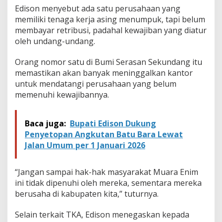
h
Edison menyebut ada satu perusahaan yang
i
memiliki tenaga kerja asing menumpuk, tapi belum
K
e
membayar retribusi, padahal kewajiban yang diatur
w
oleh undang-undang.
a
j
Orang nomor satu di Bumi Serasan Sekundang itu
i
memastikan akan banyak meninggalkan kantor
b
a
untuk mendatangi perusahaan yang belum
n
memenuhi kewajibannya.
R
e
t
Baca juga:
Bupati Edison Dukung
r
Penyetopan Angkutan Batu Bara Lewat
i
Jalan Umum per 1 Januari 2026
b
u
s
“Jangan sampai hak-hak masyarakat Muara Enim
i
T
ini tidak dipenuhi oleh mereka, sementara mereka
K
berusaha di kabupaten kita,” tuturnya.
A
Selain terkait TKA, Edison menegaskan kepada