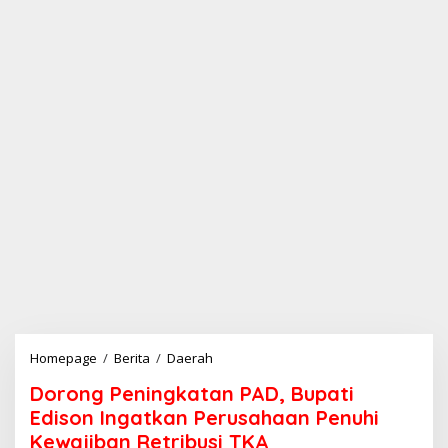
Homepage
/
Berita
/
Daerah
D
o
Dorong Peningkatan PAD, Bupati
r
o
Edison Ingatkan Perusahaan Penuhi
n
Kewajiban Retribusi TKA