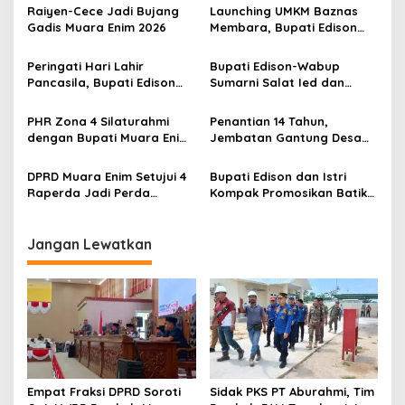
a
Raiyen-Cece Jadi Bujang
Launching UMKM Baznas
s
Gadis Muara Enim 2026
Membara, Bupati Edison
Serahkan Bantuan Modal
i
Usaha kepada 200
Peringati Hari Lahir
Bupati Edison-Wabup
p
Mustahik
Pancasila, Bupati Edison
Sumarni Salat Ied dan
Ajak Seluruh Elemen
Tinjau Pemotongan Kurban
o
Perkokoh Persatuan dan
di Masjid Agung
PHR Zona 4 Silaturahmi
Penantian 14 Tahun,
s
Kawal Pembangunan
dengan Bupati Muara Enim
Jembatan Gantung Desa
dan Musi Rawas, Perkuat
Siku Diresmikan
Sinergi Dukung Ketahanan
DPRD Muara Enim Setujui 4
Bupati Edison dan Istri
Energi Nasional
Raperda Jadi Perda
Kompak Promosikan Batik
dengan Catatan
Petule di Pesona Wastra
Sumsel 2026
Jangan Lewatkan
Empat Fraksi DPRD Soroti
Sidak PKS PT Aburahmi, Tim