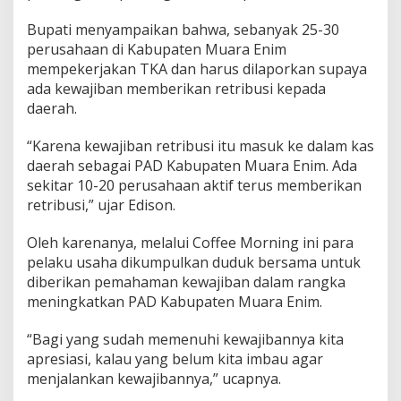
s
o
Bupati menyampaikan bahwa, sebanyak 25-30
n
perusahaan di Kabupaten Muara Enim
I
n
mempekerjakan TKA dan harus dilaporkan supaya
g
ada kewajiban memberikan retribusi kepada
a
daerah.
t
k
“Karena kewajiban retribusi itu masuk ke dalam kas
a
n
daerah sebagai PAD Kabupaten Muara Enim. Ada
P
sekitar 10-20 perusahaan aktif terus memberikan
e
retribusi,” ujar Edison.
r
u
Oleh karenanya, melalui Coffee Morning ini para
s
a
pelaku usaha dikumpulkan duduk bersama untuk
h
diberikan pemahaman kewajiban dalam rangka
a
meningkatkan PAD Kabupaten Muara Enim.
a
n
“Bagi yang sudah memenuhi kewajibannya kita
P
e
apresiasi, kalau yang belum kita imbau agar
n
menjalankan kewajibannya,” ucapnya.
u