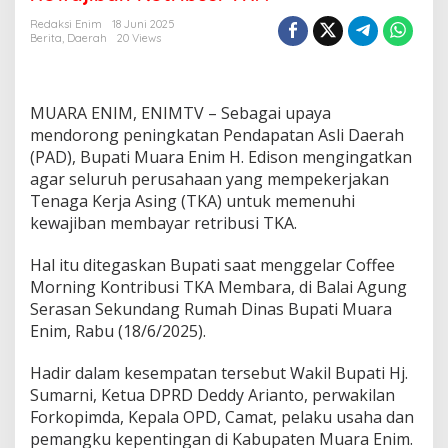
g
P
Redaksi Enim
18 Juni 2025
e
Berita
,
Daerah
20 Views
n
i
n
g
MUARA ENIM, ENIMTV – Sebagai upaya
k
mendorong peningkatan Pendapatan Asli Daerah
a
(PAD), Bupati Muara Enim H. Edison mengingatkan
t
agar seluruh perusahaan yang mempekerjakan
a
n
Tenaga Kerja Asing (TKA) untuk memenuhi
P
kewajiban membayar retribusi TKA.
A
D
Hal itu ditegaskan Bupati saat menggelar Coffee
,
Morning Kontribusi TKA Membara, di Balai Agung
B
u
Serasan Sekundang Rumah Dinas Bupati Muara
p
Enim, Rabu (18/6/2025).
a
t
Hadir dalam kesempatan tersebut Wakil Bupati Hj.
i
Sumarni, Ketua DPRD Deddy Arianto, perwakilan
E
d
Forkopimda, Kepala OPD, Camat, pelaku usaha dan
i
pemangku kepentingan di Kabupaten Muara Enim.