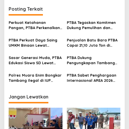
i
g
Posting Terkait
a
s
Perkuat Ketahanan
PTBA Tegaskan Komitmen
Pangan, PTBA Perkenalkan
Dukung Pemulihan dan
i
Kalium Humat ‘BA Grow’ di
Kelestarian Ekosistem
p
Inagritech 2026
Sungai
PTBA Perkuat Daya Saing
Penjualan Batu Bara PTBA
UMKM Binaan Lewat
Capai 21,10 Juta Ton di
o
Partisipasi di INACRAFT
Semester I 2026
s
Festival 2026
Sasar Generasi Muda, PTBA
PTBA Dukung
Edukasi Siswa SD Lewat
Pengungkapan Tambang
Green School
Batubara Ilegal di Wilayah
IUP Perseroan
Polres Muara Enim Bongkar
PTBA Sabet Penghargaan
Tambang Ilegal di IUP
Internasional AREA 2026
PTBA, Negara Rugi Rp95,9
Lewat Program Desa
Miliar
Impian
Jangan Lewatkan