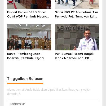
Empat Fraksi DPRD Soroti
Sidak PKS PT Aburahmi, Tim
Opini WDP Pemkab Muara
Pemkab PALI Temukan Izin
Enim, Desak Perbaikan Tata
Operasional Belum Kelar
Kelola Keuangan
Kawal Pembangunan
PWI Sumsel Resmi Tunjuk
Daerah, Pemkab-Kejari
Ishak Nasroni Jadi Plt
Muara Enim Teken MoU
Ketua PWI OKU Selatan
Pendampingan Hukum
Tinggalkan Balasan
Alamat email Anda tidak akan dipublikasikan.
Ruas yang wajib
ditandai
*