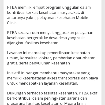
l
i
PTBA memiliki empat program unggulan dalam
t
kontribusi terkait kesehatan masyarakat, di
a
antaranya yakni, pelayanan kesehatan Mobile
s
K
Clinic.
e
s
PTBA secara rutin menyelenggarakan pelayanan
e
kesehatan bergerak ke desa-desa yang sulit
h
dijangkau fasilitas kesehatan.
a
t
a
Layanan ini mencakup pemeriksaan kesehatan
n
umum, konsultasi dokter, pemberian obat-obatan
M
gratis, serta penyuluhan kesehatan.
a
s
y
Inisiatif ini sangat membantu masyarakat yang
a
memiliki keterbatasan akses transportasi dan biaya
r
untuk mendapatkan layanan kesehatan.
a
k
Dukungan terhadap fasilitas kesehatan, PTBA aktif
a
t
berkontribusi dalam peningkatan sarana dan
prasarana fasilitas kesehatan di Muara Enim.