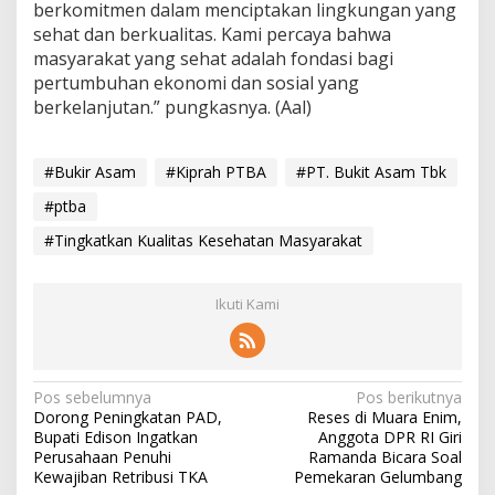
berkomitmen dalam menciptakan lingkungan yang
sehat dan berkualitas. Kami percaya bahwa
masyarakat yang sehat adalah fondasi bagi
pertumbuhan ekonomi dan sosial yang
berkelanjutan.” pungkasnya. (Aal)
#Bukir Asam
#Kiprah PTBA
#PT. Bukit Asam Tbk
#ptba
#Tingkatkan Kualitas Kesehatan Masyarakat
Ikuti Kami
N
Pos sebelumnya
Pos berikutnya
Dorong Peningkatan PAD,
Reses di Muara Enim,
a
Bupati Edison Ingatkan
Anggota DPR RI Giri
v
Perusahaan Penuhi
Ramanda Bicara Soal
Kewajiban Retribusi TKA
Pemekaran Gelumbang