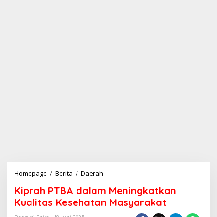
Homepage
/
Berita
/
Daerah
K
i
Kiprah PTBA dalam Meningkatkan
p
r
Kualitas Kesehatan Masyarakat
a