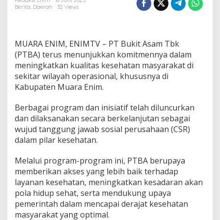
h
Redaksi Enim
18 Juni 2025
Berita
,
Daerah
32 Views
P
T
B
A
MUARA ENIM, ENIMTV – PT Bukit Asam Tbk
d
a
(PTBA) terus menunjukkan komitmennya dalam
l
meningkatkan kualitas kesehatan masyarakat di
a
sekitar wilayah operasional, khususnya di
m
Kabupaten Muara Enim.
M
e
n
Berbagai program dan inisiatif telah diluncurkan
i
dan dilaksanakan secara berkelanjutan sebagai
n
wujud tanggung jawab sosial perusahaan (CSR)
g
dalam pilar kesehatan.
k
a
t
Melalui program-program ini, PTBA berupaya
k
memberikan akses yang lebih baik terhadap
a
layanan kesehatan, meningkatkan kesadaran akan
n
pola hidup sehat, serta mendukung upaya
K
pemerintah dalam mencapai derajat kesehatan
u
a
masyarakat yang optimal.