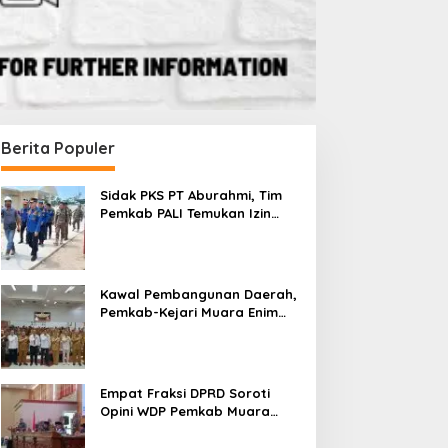
Berita Populer
Sidak PKS PT Aburahmi, Tim
Pemkab PALI Temukan Izin
Operasional Belum Kelar
Kawal Pembangunan Daerah,
Pemkab-Kejari Muara Enim
Teken MoU Pendampingan
Hukum
Empat Fraksi DPRD Soroti
Opini WDP Pemkab Muara
Enim, Desak Perbaikan Tata
Kelola Keuangan