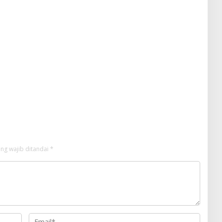
ng wajib ditandai
*