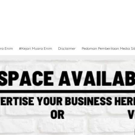
ra Enim
#Kejari Muara Enim
Disclaimer
Pedoman Pemberitaan Media Si