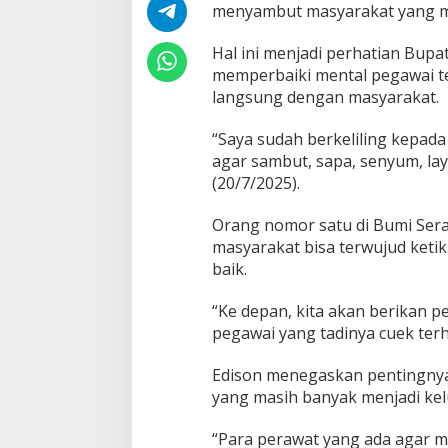
k
menyambut masyarakat yang m
a
n
Hal ini menjadi perhatian Bupa
P
memperbaiki mental pegawai t
e
langsung dengan masyarakat.
r
b
a
“Saya sudah berkeliling kepa
i
agar sambut, sapa, senyum, lay
k
(20/7/2025).
i
M
Orang nomor satu di Bumi Ser
e
n
masyarakat bisa terwujud keti
t
baik.
a
l
“Ke depan, kita akan berikan p
P
pegawai yang tadinya cuek ter
e
g
a
Edison menegaskan pentingnya
w
yang masih banyak menjadi ke
a
i
“Para perawat yang ada agar m
d