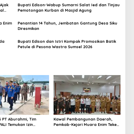
 Ajak
Bupati Edison-Wabup Sumarni Salat Ied dan Tinjau
al
Pemotongan Kurban di Masjid Agung
a Enim
Penantian 14 Tahun, Jembatan Gantung Desa Siku
Diresmikan
rda
Bupati Edison dan Istri Kompak Promosikan Batik
Petule di Pesona Wastra Sumsel 2026
S PT Aburahmi, Tim
Kawal Pembangunan Daerah,
ALI Temukan Izin
Pemkab-Kejari Muara Enim Teken
nal Belum Kelar
MoU Pendampingan Hukum