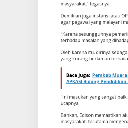
i
masyarakat,” tegasnya.
S
e
Demikian juga instansi atau OP
k
agar pegawai yang melayani m
t
o
“Karena sesungguhnya pemerint
r
P
terhadap masalah yang dihadap
e
l
Oleh karena itu, dirinya sebag
a
yang kurang berkenan terhada
y
a
n
Baca juga:
Pemkab Muara 
a
n
APKASI Bidang Pendidikan
P
u
b
“Ini masukan yang sangat baik,
l
ucapnya.
i
k
Bahkan, Edison memastikan ak
masyarakat, terutama mengenai