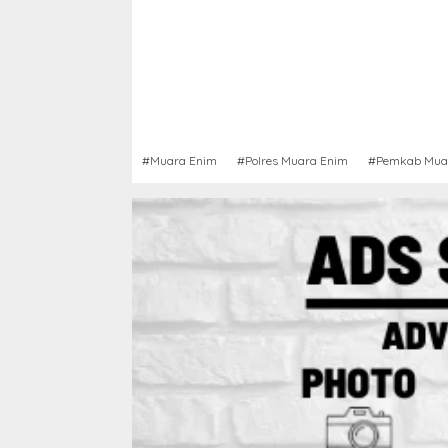
#Muara Enim
#Polres Muara Enim
#Pemkab Mua