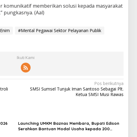
ar komunikatif memberikan solusi kepada masyarakat
 pungkasnya. (Aal)
 Enim
#Mental Pegawai Sektor Pelayanan Publik
Ikuti Kami
Pos berikutnya
roli
SMSI Sumsel Tunjuk Iman Santoso Sebagai Plt.
Ketua SMSI Musi Rawas
2026
Launching UMKM Baznas Membara, Bupati Edison
Serahkan Bantuan Modal Usaha kepada 200
Mustahik