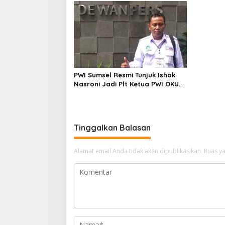
PWI Sumsel Resmi Tunjuk Ishak
Nasroni Jadi Plt Ketua PWI OKU
Selatan
Tinggalkan Balasan
Alamat email Anda tidak akan dipublikasikan.
Ruas ya