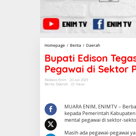
Homepage
/
Berita
/
Daerah
B
u
Bupati Edison Tega
p
a
Pegawai di Sektor 
t
i
E
Redaksi Enim
20 Juli 2025
d
Berita
,
Daerah
22 Views
i
s
o
n
MUARA ENIM, ENIMTV – Berbag
T
kepada Pemerintah Kabupaten 
e
mental pegawai di sektor-sekto
g
a
Masih ada pegawai-pegawai y
s