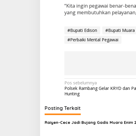
“Kita ingin pegawai benar-ben
yang membutuhkan pelayanan,”
#Bupati Edison
#Bupati Muara
#Perbaiki Mental Pegawai
N
Pos sebelumnya
Polsek Rambang Gelar KRYD dan Pat
a
Hunting
v
i
Posting Terkait
g
Raiyen-Cece Jadi Bujang Gadis Muara Enim 
a
s