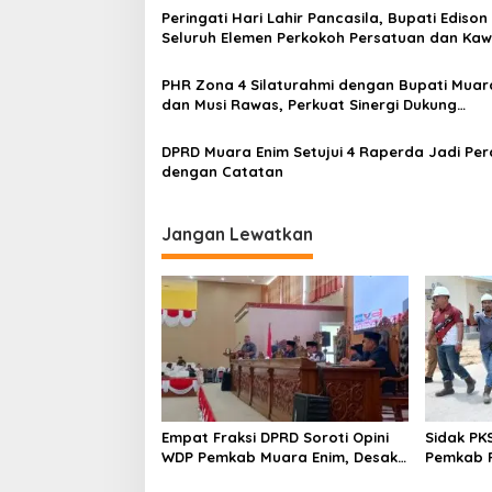
Peringati Hari Lahir Pancasila, Bupati Edison
i
Seluruh Elemen Perkokoh Persatuan dan Kaw
p
Pembangunan
o
PHR Zona 4 Silaturahmi dengan Bupati Muar
dan Musi Rawas, Perkuat Sinergi Dukung
s
Ketahanan Energi Nasional
DPRD Muara Enim Setujui 4 Raperda Jadi Pe
dengan Catatan
Jangan Lewatkan
Empat Fraksi DPRD Soroti Opini
Sidak PK
WDP Pemkab Muara Enim, Desak
Pemkab P
Perbaikan Tata Kelola Keuangan
Operasio