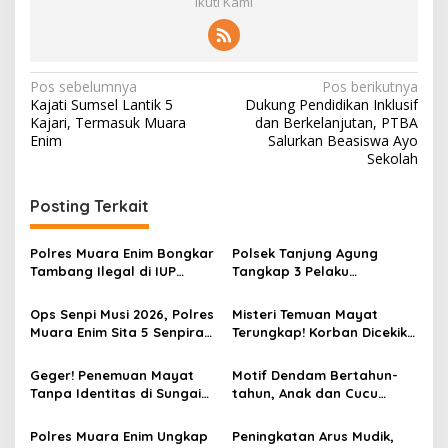
Ikuti Kami
N
Pos sebelumnya
Pos berikutnya
Kajati Sumsel Lantik 5
Dukung Pendidikan Inklusif
a
Kajari, Termasuk Muara
dan Berkelanjutan, PTBA
v
Enim
Salurkan Beasiswa Ayo
Sekolah
i
g
Posting Terkait
a
s
Polres Muara Enim Bongkar
Polsek Tanjung Agung
Tambang Ilegal di IUP
Tangkap 3 Pelaku
i
PTBA, Negara Rugi Rp95,9
Pemalakan Sopir Truk Viral,
p
Miliar
Satu Masih DPO
Ops Senpi Musi 2026, Polres
Misteri Temuan Mayat
Muara Enim Sita 5 Senpira
Terungkap! Korban Dicekik
o
dan 71 Amunisi dari 3
Mantan Pacar Hingga
s
Tersangka
Tewas, Jasad Dibakar dan
Geger! Penemuan Mayat
Motif Dendam Bertahun-
Dibuang ke Sungai Enim
Tanpa Identitas di Sungai
tahun, Anak dan Cucu
Enim Desa Karang Raja
Bunuh Nenek
Polres Muara Enim Ungkap
Peningkatan Arus Mudik,