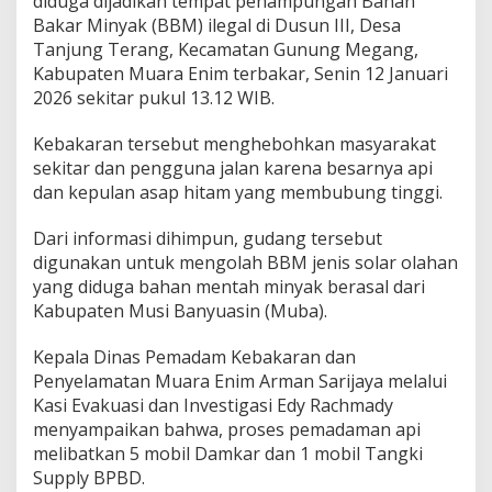
diduga dijadikan tempat penampungan Bahan
a
k
Bakar Minyak (BBM) ilegal di Dusun III, Desa
a
Tanjung Terang, Kecamatan Gunung Megang,
r
Kabupaten Muara Enim terbakar, Senin 12 Januari
,
2026 sekitar pukul 13.12 WIB.
P
o
l
Kebakaran tersebut menghebohkan masyarakat
i
sekitar dan pengguna jalan karena besarnya api
s
dan kepulan asap hitam yang membubung tinggi.
i
A
Dari informasi dihimpun, gudang tersebut
m
a
digunakan untuk mengolah BBM jenis solar olahan
n
yang diduga bahan mentah minyak berasal dari
k
Kabupaten Musi Banyuasin (Muba).
a
n
Kepala Dinas Pemadam Kebakaran dan
R
i
Penyelamatan Muara Enim Arman Sarijaya melalui
b
Kasi Evakuasi dan Investigasi Edy Rachmady
u
menyampaikan bahwa, proses pemadaman api
a
melibatkan 5 mobil Damkar dan 1 mobil Tangki
n
Supply BPBD.
L