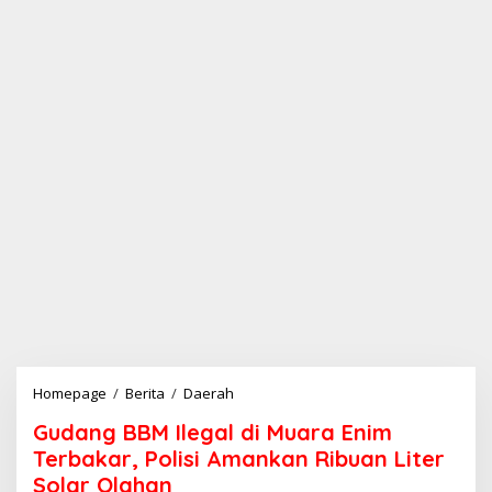
Homepage
/
Berita
/
Daerah
G
u
Gudang BBM Ilegal di Muara Enim
d
a
Terbakar, Polisi Amankan Ribuan Liter
n
Solar Olahan