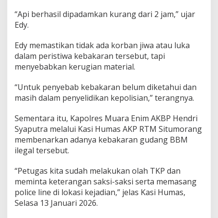
i
t
“Api berhasil dipadamkan kurang dari 2 jam,” ujar
e
Edy.
r
S
Edy memastikan tidak ada korban jiwa atau luka
o
l
dalam peristiwa kebakaran tersebut, tapi
a
menyebabkan kerugian material.
r
O
“Untuk penyebab kebakaran belum diketahui dan
l
masih dalam penyelidikan kepolisian,” terangnya.
a
h
a
Sementara itu, Kapolres Muara Enim AKBP Hendri
n
Syaputra melalui Kasi Humas AKP RTM Situmorang
membenarkan adanya kebakaran gudang BBM
ilegal tersebut.
“Petugas kita sudah melakukan olah TKP dan
meminta keterangan saksi-saksi serta memasang
police line di lokasi kejadian,” jelas Kasi Humas,
Selasa 13 Januari 2026.