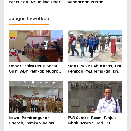
Pencurian 163 Rolling Door
Kendaraan Pribadi
dan 24 Pintu Toilet, 2 Pelaku
Dominasi Lalin Dalam Kota
DPO
Muara Enim
Jangan Lewatkan
Empat Fraksi DPRD Soroti
Sidak PKS PT Aburahmi, Tim
Opini WDP Pemkab Muara
Pemkab PALI Temukan Izin
Enim, Desak Perbaikan Tata
Operasional Belum Kelar
Kelola Keuangan
Kawal Pembangunan
PWI Sumsel Resmi Tunjuk
Daerah, Pemkab-Kejari
Ishak Nasroni Jadi Plt
Muara Enim Teken MoU
Ketua PWI OKU Selatan