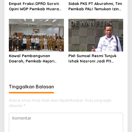
Empat Fraksi DPRD Soroti
Sidak PKS PT Aburahmi, Tim
Opini WDP Pemkab Muara
Pemkab PALI Temukan Izin
Enim, Desak Perbaikan Tata
Operasional Belum Kelar
Kelola Keuangan
Kawal Pembangunan
PWI Sumsel Resmi Tunjuk
Daerah, Pemkab-Kejari
Ishak Nasroni Jadi Plt
Muara Enim Teken MoU
Ketua PWI OKU Selatan
Pendampingan Hukum
Tinggalkan Balasan
Alamat email Anda tidak akan dipublikasikan.
Ruas yang wajib
ditandai
*