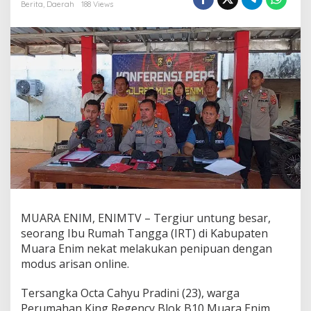
i
Berita
,
Daerah
188 Views
s
a
n
O
n
l
i
n
e
,
I
R
T
d
i
M
u
MUARA ENIM, ENIMTV – Tergiur untung besar,
a
seorang Ibu Rumah Tangga (IRT) di Kabupaten
r
Muara Enim nekat melakukan penipuan dengan
a
modus arisan online.
E
n
i
Tersangka Octa Cahyu Pradini (23), warga
m
Perumahan King Regency Blok B10 Muara Enim,