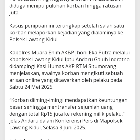
T
diduga menipu puluhan korban hingga ratusan
i
juta.
p
u
P
Kasus penipuan ini terungkap setelah salah satu
u
korban melaporkan kejadian yang dialaminya ke
l
Polsek Lawang Kidul.
u
h
Kapolres Muara Enim AKBP Jhoni Eka Putra melalui
a
n
Kapolsek Lawang Kidul Iptu Andaru Galuh Indratno
K
didampingi Kasi Humas AKP RTM Situmorang
o
menjelaskan, awalnya korban mengikuti sebuah
r
arisan online yang ditawarkan oleh pelaku pada
b
Sabtu 24 Mei 2025.
a
n
H
“Korban diiming-imingi mendapatkan keuntungan
i
besar sehingga mentransfer sejumlah uang
n
dengan total Rp15 juta ke rekening milik pelaku,”
g
jelas Andaru dalam Konferensi Pers di Mapolsek
g
a
Lawang Kidul, Selasa 3 Juni 2025.
R
a