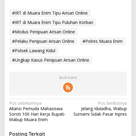
#IRT di Muara Enim Tipu Arisan Online
#IRT di Muara Enim Tipu Puluhan Korban
#Modus Penipuan Arisan Online
#Pelaku Penipuan Arisan Online
#Polres Muara Enim
#Polsek Lawang Kidul
#Ungkap Kasus Penipuan Arisan Online
Ikuti Kami
N
Pos sebelumnya
Pos berikutnya
Aliansi Pemuda Mahasiswa
Jelang Iduladha, Wabup
a
Soroti 100 Hari Kerja Bupati-
Sumarni Sidak Pasar Inpres
v
Wabup Muara Enim
i
Posting Terkait