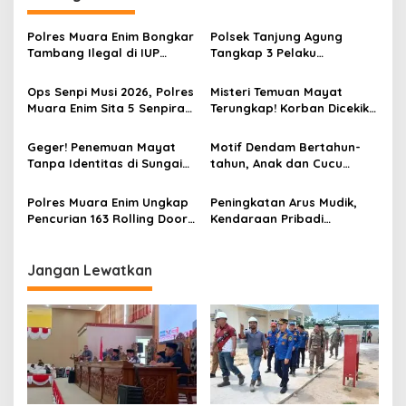
g
a
Polres Muara Enim Bongkar
Polsek Tanjung Agung
s
Tambang Ilegal di IUP
Tangkap 3 Pelaku
PTBA, Negara Rugi Rp95,9
Pemalakan Sopir Truk Viral,
i
Miliar
Satu Masih DPO
Ops Senpi Musi 2026, Polres
Misteri Temuan Mayat
p
Muara Enim Sita 5 Senpira
Terungkap! Korban Dicekik
dan 71 Amunisi dari 3
Mantan Pacar Hingga
o
Tersangka
Tewas, Jasad Dibakar dan
Geger! Penemuan Mayat
Motif Dendam Bertahun-
s
Dibuang ke Sungai Enim
Tanpa Identitas di Sungai
tahun, Anak dan Cucu
Enim Desa Karang Raja
Bunuh Nenek
Polres Muara Enim Ungkap
Peningkatan Arus Mudik,
Pencurian 163 Rolling Door
Kendaraan Pribadi
dan 24 Pintu Toilet, 2 Pelaku
Dominasi Lalin Dalam Kota
DPO
Muara Enim
Jangan Lewatkan