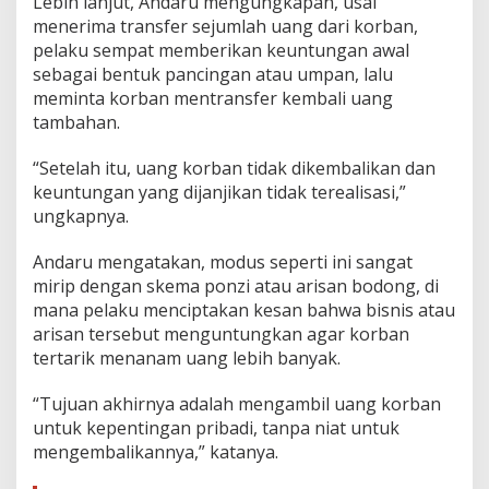
Lebih lanjut, Andaru mengungkapan, usai
t
menerima transfer sejumlah uang dari korban,
u
pelaku sempat memberikan keuntungan awal
s
a
sebagai bentuk pancingan atau umpan, lalu
n
meminta korban mentransfer kembali uang
J
tambahan.
u
t
“Setelah itu, uang korban tidak dikembalikan dan
a
keuntungan yang dijanjikan tidak terealisasi,”
ungkapnya.
Andaru mengatakan, modus seperti ini sangat
mirip dengan skema ponzi atau arisan bodong, di
mana pelaku menciptakan kesan bahwa bisnis atau
arisan tersebut menguntungkan agar korban
tertarik menanam uang lebih banyak.
“Tujuan akhirnya adalah mengambil uang korban
untuk kepentingan pribadi, tanpa niat untuk
mengembalikannya,” katanya.