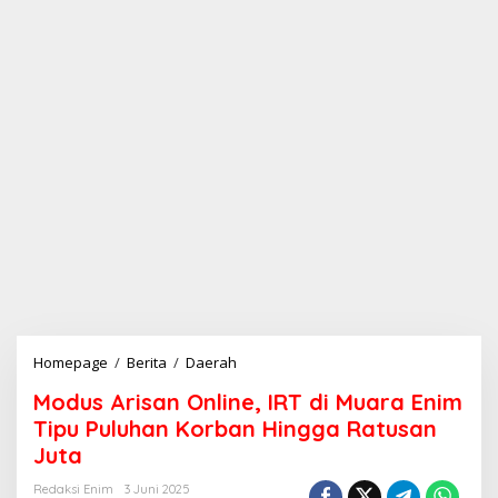
Homepage
/
Berita
/
Daerah
M
o
Modus Arisan Online, IRT di Muara Enim
d
u
Tipu Puluhan Korban Hingga Ratusan
s
Juta
A
r
Redaksi Enim
3 Juni 2025