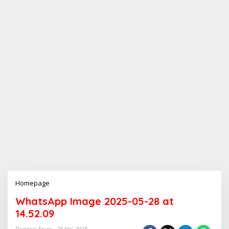
Homepage
L
a
WhatsApp Image 2025-05-28 at
m
p
14.52.09
i