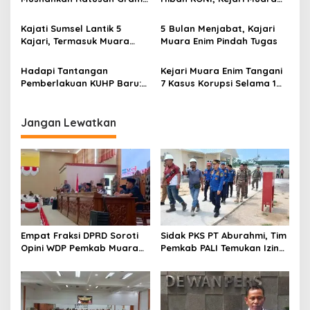
BB Narkotika
Enim Terima Penitipan
Pengganti Kerugian Negara
Kajati Sumsel Lantik 5
5 Bulan Menjabat, Kajari
Rp124 Juta
Kajari, Termasuk Muara
Muara Enim Pindah Tugas
Enim
Hadapi Tantangan
Kejari Muara Enim Tangani
Pemberlakuan KUHP Baru:
7 Kasus Korupsi Selama 1
Koordinasi dan Penyamaan
Tahun
Persepsi
Jangan Lewatkan
Empat Fraksi DPRD Soroti
Sidak PKS PT Aburahmi, Tim
Opini WDP Pemkab Muara
Pemkab PALI Temukan Izin
Enim, Desak Perbaikan Tata
Operasional Belum Kelar
Kelola Keuangan