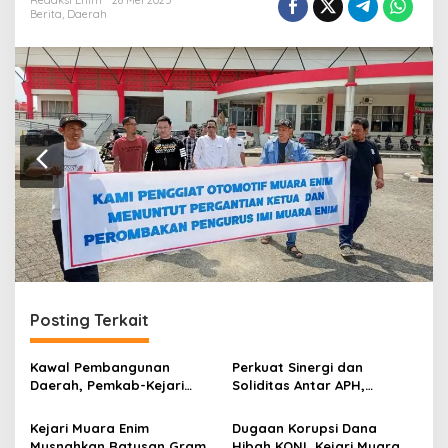
r
Redaksi Enim
28 Mei 2025
Berita
,
Daerah
a
n
Posting Terkait
Kawal Pembangunan
Perkuat Sinergi dan
Daerah, Pemkab-Kejari
Soliditas Antar APH,
Muara Enim Teken MoU
Kapolres Muara Enim
Pendampingan Hukum
Kunjungi Kejari
Kejari Muara Enim
Dugaan Korupsi Dana
Musnahkan Ratusan Gram
Hibah KONI, Kejari Muara