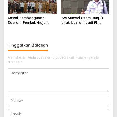
Kawal Pembangunan
PWI Sumsel Resmi Tunjuk
Daerah, Pemkab-Kejari
Ishak Nasroni Jadi Plt
Muara Enim Teken MoU
Ketua PWI OKU Selatan
Pendampingan Hukum
Tinggalkan Balasan
Alamat email Anda tidak akan dipublikasikan.
Ruas yang wajib
ditandai
*