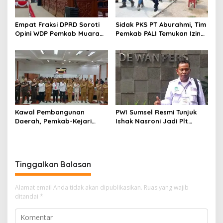
Empat Fraksi DPRD Soroti
Sidak PKS PT Aburahmi, Tim
Opini WDP Pemkab Muara
Pemkab PALI Temukan Izin
Enim, Desak Perbaikan Tata
Operasional Belum Kelar
Kelola Keuangan
Kawal Pembangunan
PWI Sumsel Resmi Tunjuk
Daerah, Pemkab-Kejari
Ishak Nasroni Jadi Plt
Muara Enim Teken MoU
Ketua PWI OKU Selatan
Pendampingan Hukum
Tinggalkan Balasan
Alamat email Anda tidak akan dipublikasikan.
Ruas yang wajib
ditandai
*