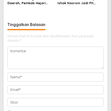
Daerah, Pemkab-Kejari
Ishak Nasroni Jadi Plt
Muara Enim Teken MoU
Ketua PWI OKU Selatan
Pendampingan Hukum
Tinggalkan Balasan
Alamat email Anda tidak akan dipublikasikan.
Ruas yang wajib
ditandai
*