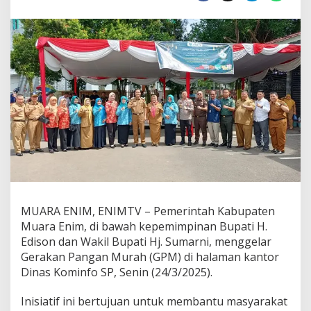
u
a
r
a
E
n
i
m
G
e
l
a
r
G
e
r
MUARA ENIM, ENIMTV – Pemerintah Kabupaten
a
k
Muara Enim, di bawah kepemimpinan Bupati H.
a
Edison dan Wakil Bupati Hj. Sumarni, menggelar
n
Gerakan Pangan Murah (GPM) di halaman kantor
P
Dinas Kominfo SP, Senin (24/3/2025).
a
n
g
Inisiatif ini bertujuan untuk membantu masyarakat