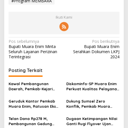
#Program MEMBARA
Ikuti Kami
N
Pos sebelumnya
Pos berikutnya
Bupati Muara Enim Minta
Bupati Muara Enim
a
Seluruh Layanan Perizinan
Serahkan Dokumen LKPJ
v
Terintegrasi
2024
i
Posting Terkait
g
a
Kawal Pembangunan
Diskominfo-SP Muara Enim
s
Daerah, Pemkab-Kejari
Perkuat Kualitas Pelayanan
Muara Enim Teken MoU
Publik Lewat Bimtek SP4N-
i
Pendampingan Hukum
LAPOR dan PPID
Geruduk Kantor Pemkab
Dukung Sumsel Zero
p
Muara Enim, Ratusan Eks
Konflik, Pemkab Muara
Karyawan PBT Desak
Enim Perkuat Peran FKDM
o
Perusahaan Lunasi Hak
Cegah Intoleransi dan
Telan Dana Rp278 M,
Dugaan Ketimpangan Nilai
s
Pekerja
Radikalisme
Pembangunan Gedung
Ganti Rugi Flyover Ujan