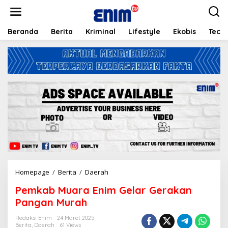
L
e
w
a
Beranda
Berita
Kriminal
Lifestyle
Ekobis
Tech
t
i
k
e
k
o
n
t
e
n
Homepage
/
Berita
/
Daerah
P
e
Pemkab Muara Enim Gelar Gerakan
m
k
Pangan Murah
a
b
Redaksi Enim
24 Maret 2025
Berita
,
Daerah
61 Views
M