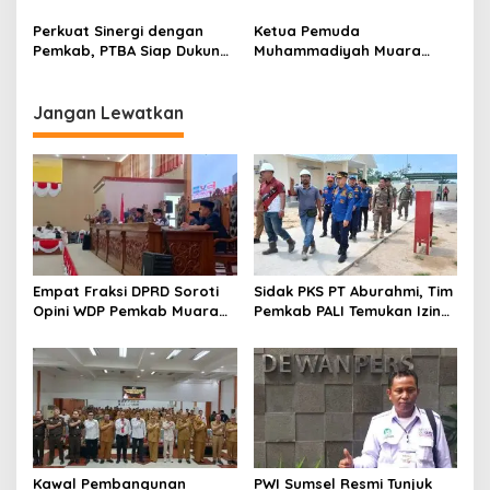
KJSU 10 Lantai RSUD
Mas Mencuat, Pemkab
Rabain Muara Enim Ditunda
Muara Enim Turun Verifikasi
Perkuat Sinergi dengan
Ketua Pemuda
Pemkab, PTBA Siap Dukung
Muhammadiyah Muara
Pembangunan Muara Enim
Enim Ajak Masyarakat Tak
Terprovokasi Isu Politik
Jangan Lewatkan
Empat Fraksi DPRD Soroti
Sidak PKS PT Aburahmi, Tim
Opini WDP Pemkab Muara
Pemkab PALI Temukan Izin
Enim, Desak Perbaikan Tata
Operasional Belum Kelar
Kelola Keuangan
Kawal Pembangunan
PWI Sumsel Resmi Tunjuk