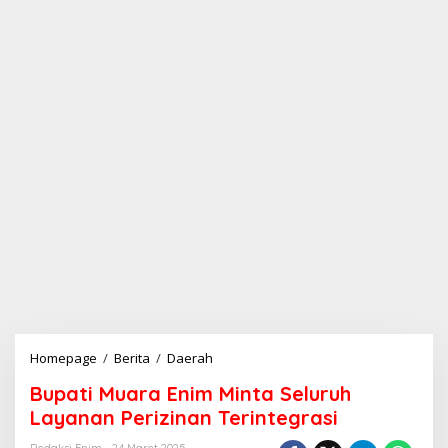
Homepage
/
Berita
/
Daerah
B
u
Bupati Muara Enim Minta Seluruh
p
a
Layanan Perizinan Terintegrasi
t