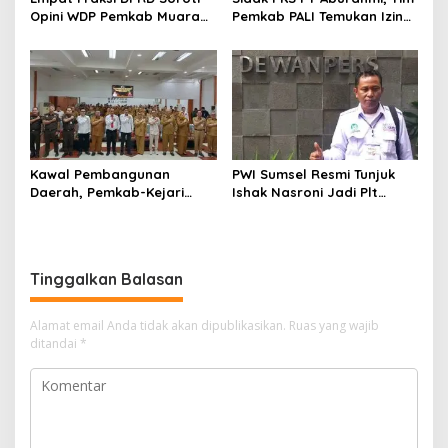
Opini WDP Pemkab Muara
Pemkab PALI Temukan Izin
Enim, Desak Perbaikan Tata
Operasional Belum Kelar
Kelola Keuangan
Kawal Pembangunan
PWI Sumsel Resmi Tunjuk
Daerah, Pemkab-Kejari
Ishak Nasroni Jadi Plt
Muara Enim Teken MoU
Ketua PWI OKU Selatan
Pendampingan Hukum
Tinggalkan Balasan
Alamat email Anda tidak akan dipublikasikan.
Ruas yang wajib
ditandai
*