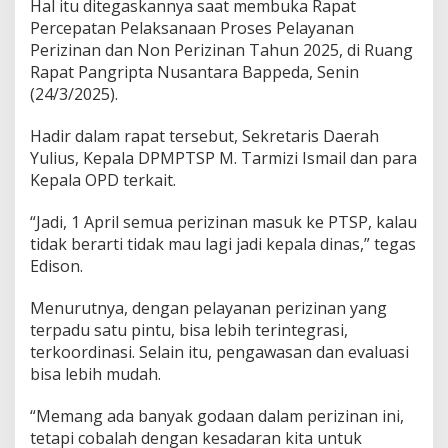
a
Hal itu ditegaskannya saat membuka Rapat
n
Percepatan Pelaksanaan Proses Pelayanan
a
Perizinan dan Non Perizinan Tahun 2025, di Ruang
n
Rapat Pangripta Nusantara Bappeda, Senin
P
e
(24/3/2025).
r
i
Hadir dalam rapat tersebut, Sekretaris Daerah
z
Yulius, Kepala DPMPTSP M. Tarmizi Ismail dan para
i
Kepala OPD terkait.
n
a
n
“Jadi, 1 April semua perizinan masuk ke PTSP, kalau
T
tidak berarti tidak mau lagi jadi kepala dinas,” tegas
e
Edison.
r
i
Menurutnya, dengan pelayanan perizinan yang
n
t
terpadu satu pintu, bisa lebih terintegrasi,
e
terkoordinasi. Selain itu, pengawasan dan evaluasi
g
bisa lebih mudah.
r
a
“Memang ada banyak godaan dalam perizinan ini,
s
i
tetapi cobalah dengan kesadaran kita untuk