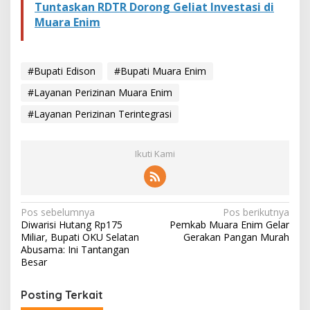
Tuntaskan RDTR Dorong Geliat Investasi di
Muara Enim
#Bupati Edison
#Bupati Muara Enim
#Layanan Perizinan Muara Enim
#Layanan Perizinan Terintegrasi
Ikuti Kami
N
Pos sebelumnya
Pos berikutnya
Diwarisi Hutang Rp175
Pemkab Muara Enim Gelar
a
Miliar, Bupati OKU Selatan
Gerakan Pangan Murah
v
Abusama: Ini Tantangan
Besar
i
g
Posting Terkait