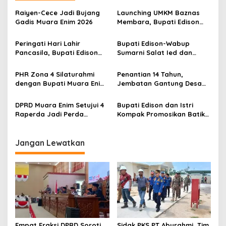
a
s
Raiyen-Cece Jadi Bujang
Launching UMKM Baznas
Gadis Muara Enim 2026
Membara, Bupati Edison
i
Serahkan Bantuan Modal
p
Usaha kepada 200
Peringati Hari Lahir
Bupati Edison-Wabup
Mustahik
Pancasila, Bupati Edison
Sumarni Salat Ied dan
o
Ajak Seluruh Elemen
Tinjau Pemotongan Kurban
s
Perkokoh Persatuan dan
di Masjid Agung
PHR Zona 4 Silaturahmi
Penantian 14 Tahun,
Kawal Pembangunan
dengan Bupati Muara Enim
Jembatan Gantung Desa
dan Musi Rawas, Perkuat
Siku Diresmikan
Sinergi Dukung Ketahanan
DPRD Muara Enim Setujui 4
Bupati Edison dan Istri
Energi Nasional
Raperda Jadi Perda
Kompak Promosikan Batik
dengan Catatan
Petule di Pesona Wastra
Sumsel 2026
Jangan Lewatkan
Empat Fraksi DPRD Soroti
Sidak PKS PT Aburahmi, Tim