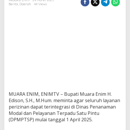
i
Redaksi Enim
24 Maret 2025
Berita
,
Daerah
44 Views
M
u
a
r
a
E
n
i
m
M
i
n
t
a
S
e
l
MUARA ENIM, ENIMTV – Bupati Muara Enim H.
u
r
Edison, S.H., M.Hum. meminta agar seluruh layanan
u
perizinan dapat terintegrasi di Dinas Penanaman
h
Modal dan Pelayanan Terpadu Satu Pintu
L
(DPMPTSP) mulai tanggal 1 April 2025.
a
y