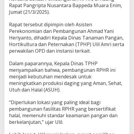
H
Rapat Pangripta Nusantara Bappeda Muara Enim,
R
Jumat (21/3/2025).
P
e
r
Rapat tersebut dipimpin oleh Asisten
t
Perekonomian dan Pembangunan Ahmad Yani
a
Heriyanto, dihadiri Kepala Dinas Tanaman Pangan,
m
Hortikultura dan Peternakan (TPHP) Ulil Amri serta
a
d
perwakilan OPD dan instansi terkait.
i
M
Dalam paparannya, Kepala Dinas TPHP
u
menyampaikan bahwa, pembangunan RPHR ini
a
menjadi kebutuhan mendesak untuk
r
a
meningkatkan produksi daging yang Aman, Sehat,
E
Utuh dan Halal (ASUH).
n
i
“Diperlukan lokasi yang paling ideal bagi
m
pembangunan fasilitas RPHR yang bersertifikat
halal, memenuhi standar keamanan pangan dan
berkelanjutan,” ujar Ulil.