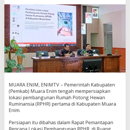
i
a
p
k
a
n
L
o
k
a
s
i
P
e
m
b
MUARA ENIM, ENIMTV – Pemerintah Kabupaten
a
n
(Pemkab) Muara Enim tengah mempersiapkan
g
lokasi pembangunan Rumah Potong Hewan
u
Ruminansia (RPHR) pertama di Kabupaten Muara
n
Enim.
a
n
R
Persiapan itu dibahas dalam Rapat Pemantapan
P
Rencana Lokasi Pembangunan RPHR, di Ruang