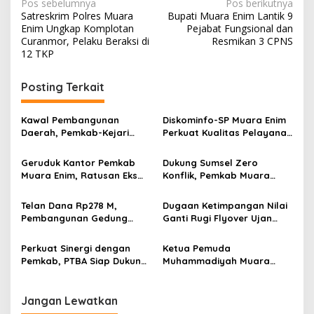
N
Pos sebelumnya
Pos berikutnya
Satreskrim Polres Muara
Bupati Muara Enim Lantik 9
a
Enim Ungkap Komplotan
Pejabat Fungsional dan
v
Curanmor, Pelaku Beraksi di
Resmikan 3 CPNS
12 TKP
i
g
Posting Terkait
a
s
Kawal Pembangunan
Diskominfo-SP Muara Enim
Daerah, Pemkab-Kejari
Perkuat Kualitas Pelayanan
i
Muara Enim Teken MoU
Publik Lewat Bimtek SP4N-
p
Pendampingan Hukum
LAPOR dan PPID
Geruduk Kantor Pemkab
Dukung Sumsel Zero
Muara Enim, Ratusan Eks
Konflik, Pemkab Muara
o
Karyawan PBT Desak
Enim Perkuat Peran FKDM
s
Perusahaan Lunasi Hak
Cegah Intoleransi dan
Telan Dana Rp278 M,
Dugaan Ketimpangan Nilai
Pekerja
Radikalisme
Pembangunan Gedung
Ganti Rugi Flyover Ujan
KJSU 10 Lantai RSUD
Mas Mencuat, Pemkab
Rabain Muara Enim Ditunda
Muara Enim Turun Verifikasi
Perkuat Sinergi dengan
Ketua Pemuda
Pemkab, PTBA Siap Dukung
Muhammadiyah Muara
Pembangunan Muara Enim
Enim Ajak Masyarakat Tak
Terprovokasi Isu Politik
Jangan Lewatkan