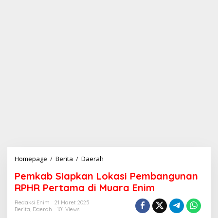
Homepage
/
Berita
/
Daerah
P
e
Pemkab Siapkan Lokasi Pembangunan
m
k
RPHR Pertama di Muara Enim
a
b
Redaksi Enim
21 Maret 2025
Berita
,
Daerah
101 Views
S