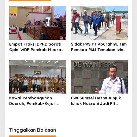
Empat Fraksi DPRD Soroti
Sidak PKS PT Aburahmi, Tim
Opini WDP Pemkab Muara
Pemkab PALI Temukan Izin
Enim, Desak Perbaikan Tata
Operasional Belum Kelar
Kelola Keuangan
Kawal Pembangunan
PWI Sumsel Resmi Tunjuk
Daerah, Pemkab-Kejari
Ishak Nasroni Jadi Plt
Muara Enim Teken MoU
Ketua PWI OKU Selatan
Pendampingan Hukum
Tinggalkan Balasan