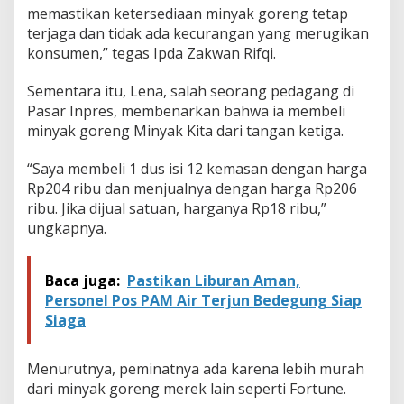
M
memastikan ketersediaan minyak goreng tetap
i
terjaga dan tidak ada kecurangan yang merugikan
n
konsumen,” tegas Ipda Zakwan Rifqi.
y
a
k
Sementara itu, Lena, salah seorang pedagang di
K
Pasar Inpres, membenarkan bahwa ia membeli
i
minyak goreng Minyak Kita dari tangan ketiga.
t
a
“Saya membeli 1 dus isi 12 kemasan dengan harga
Rp204 ribu dan menjualnya dengan harga Rp206
ribu. Jika dijual satuan, harganya Rp18 ribu,”
ungkapnya.
Baca juga:
Pastikan Liburan Aman,
Personel Pos PAM Air Terjun Bedegung Siap
Siaga
Menurutnya, peminatnya ada karena lebih murah
dari minyak goreng merek lain seperti Fortune.