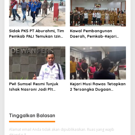
Sidak PKS PT Aburahmi, Tim
Kawal Pembangunan
Pemkab PALI Temukan Izin
Daerah, Pemkab-Kejari
Operasional Belum Kelar
Muara Enim Teken MoU
Pendampingan Hukum
PWI Sumsel Resmi Tunjuk
Kejari Musi Rawas Tetapkan
Ishak Nasroni Jadi Plt
2 Tersangka Dugaan
Ketua PWI OKU Selatan
Korupsi Dana PSR,
Selamatkan Uang Negara
Rp1,26 Miliar
Tinggalkan Balasan
Alamat email Anda tidak akan dipublikasikan.
Ruas yang wajib
ditandai
*