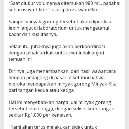
k
“Saat diukur volumenya ditemukan 980 mL, padahal
a
seharusnya 1 liter,” ujar Ipda Zakwan Rifqi.
n
D
Sampel minyak goreng tersebut akan diperiksa
u
g
lebih lanjut di laboratorium untuk mengetahui
a
kadar dan kualitasnya.
a
n
Selain itu, pihaknya juga akan berkoordinasi
K
dengan pihak terkait untuk menindaklanjuti
e
c
temuan ini.
u
r
Dirinya juga menambahkan, dari hasil wawancara
a
dengan pedagang di pasar, diketahui bahwa
n
mereka mendapatkan minyak goreng Minyak Kita
g
a
dari tangan kedua atau ketiga.
n
V
Hal ini menyebabkan harga jual minyak goreng
o
tersebut lebih tinggi, dengan selisih keuntungan
l
sekitar Rp1.000 per kemasan.
u
m
e
“Kami akan terus melakukan sidak untuk