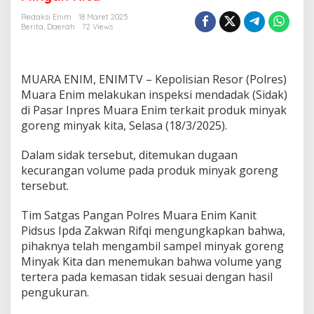
P
a
Redaksi Enim
18 Maret 2025
s
Berita
,
Daerah
72 Views
a
r
,
P
MUARA ENIM, ENIMTV – Kepolisian Resor (Polres)
o
Muara Enim melakukan inspeksi mendadak (Sidak)
l
di Pasar Inpres Muara Enim terkait produk minyak
r
goreng minyak kita, Selasa (18/3/2025).
e
s
M
Dalam sidak tersebut, ditemukan dugaan
u
kecurangan volume pada produk minyak goreng
a
tersebut.
r
a
Tim Satgas Pangan Polres Muara Enim Kanit
E
n
Pidsus Ipda Zakwan Rifqi mengungkapkan bahwa,
i
pihaknya telah mengambil sampel minyak goreng
m
Minyak Kita dan menemukan bahwa volume yang
T
tertera pada kemasan tidak sesuai dengan hasil
e
m
pengukuran.
u