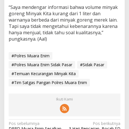
“Saya mendengar informasi bahwa volume minyak
goreng Minyak Kita kurang dari 1 liter dan
warnanya berbeda dari minyak goreng merek lain.
Tapi saya tidak mengetahui kebenarannya karena
hanya menjual, tidak tahu soal kualitasnya,”
pungkasnya. (Aal)
#Polres Muara Enim
#Polres Muara Enim Sidak Pasar
#Sidak Pasar
#Temuan Kecurangan Minyak Kita
#Tim Satgas Pangan Polres Muara Enim
Ikuti Kami
N
Pos sebelumnya
Pos berikutnya
DPRD Muara Enim Sesalkan
3 Hari Pencarian, Bocah SD